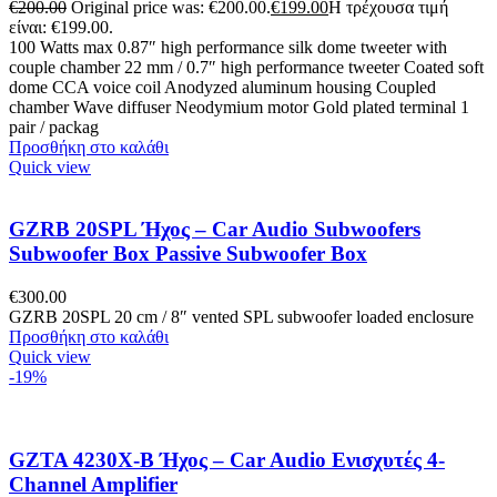
€
200.00
Original price was: €200.00.
€
199.00
Η τρέχουσα τιμή
είναι: €199.00.
100 Watts max 0.87″ high performance silk dome tweeter with
couple chamber 22 mm / 0.7″ high performance tweeter Coated soft
dome CCA voice coil Anodyzed aluminum housing Coupled
chamber Wave diffuser Neodymium motor Gold plated terminal 1
pair / packag
Προσθήκη στο καλάθι
Quick view
GZRB 20SPL Ήχος – Car Audio Subwoofers
Subwoofer Box Passive Subwoofer Box
€
300.00
GZRB 20SPL 20 cm / 8″ vented SPL subwoofer loaded enclosure
Προσθήκη στο καλάθι
Quick view
-19%
GZTA 4230X-B Ήχος – Car Audio Ενισχυτές 4-
Channel Amplifier