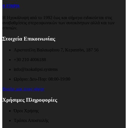
Η ΕΤΑΙΡΙΑ
Η Ηχοκάλυψη από το 1992 έως και σήμερα ειδικεύεται στις
αναβαθμίσεις στερεοφωνικών των αυτοκίνητων αλλά και των
σπιτιών.
Στοιχεία Επικοινωνίας
Αριστοτέλη Βαλαωρίτου 7, Κερατσίνι, 187 56
+30 210 4006188
info@ixokalipsi.systems
Ωράριο: Δευ-Παρ: 08:00-19:00
Βρείτε μας στον χάρτη
Χρήσιμες Πληροφορίες
Όροι Χρήσης
Τρόποι Αποστολής