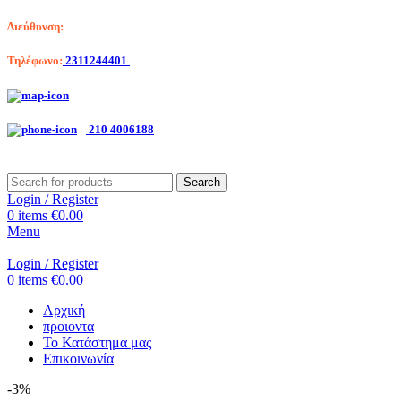
Διεύθυνση:
Λαγκαδά 203, Θεσσαλονίκη
Τηλέφωνο:
2311244401
Αριστοτέλη Βαλαωρίτου 7, Κερατσίνι
210 4006188
Search
Login / Register
0
items
€
0.00
Menu
Login / Register
0
items
€
0.00
Αρχική
προιοντα
Το Κατάστημα μας
Επικοινωνία
-3%