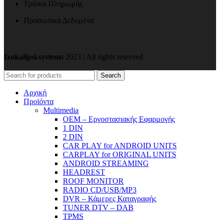
Τρόποι Πληρωμής
Προσωπικά Δεδομένα
Ixokalipsi.systems
2023 | All rights reserved
Search
Αρχική
Προϊόντα
Μultimedia
OEM – Εργοστασιακής Εφαρμογής
1 DIN
2 DIN
CAR PLAY for ANDROID UNITS
CARPLAY for ORIGINAL UNITS
ANDROID STREAMING
HEADREST
ROOF MONITOR
RADIO CD/USB/MP3
DVR – Κάμερες Καταγραφής
TUNER DTV – DAB
TPMS