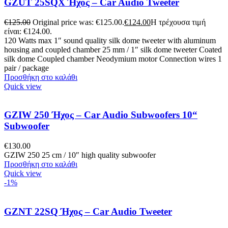
GZUT 25SQX Ήχος – Car Audio Tweeter
€
125.00
Original price was: €125.00.
€
124.00
Η τρέχουσα τιμή
είναι: €124.00.
120 Watts max 1″ sound quality silk dome tweeter with aluminum
housing and coupled chamber 25 mm / 1″ silk dome tweeter Coated
silk dome Coupled chamber Neodymium motor Connection wires 1
pair / package
Προσθήκη στο καλάθι
Quick view
GZIW 250 Ήχος – Car Audio Subwoofers 10“
Subwoofer
€
130.00
GZIW 250 25 cm / 10″ high quality subwoofer
Προσθήκη στο καλάθι
Quick view
-1%
GZNT 22SQ Ήχος – Car Audio Tweeter