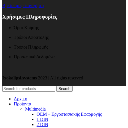
Βρείτε μας στον χάρτη
Χρήσιμες Πληροφορίες
Όροι Χρήσης
Τρόποι Αποστολής
Τρόποι Πληρωμής
Προσωπικά Δεδομένα
Ixokalipsi.systems
2023 | All rights reserved
Search
Αρχική
Προϊόντα
Μultimedia
OEM – Εργοστασιακής Εφαρμογής
1 DIN
2 DIN