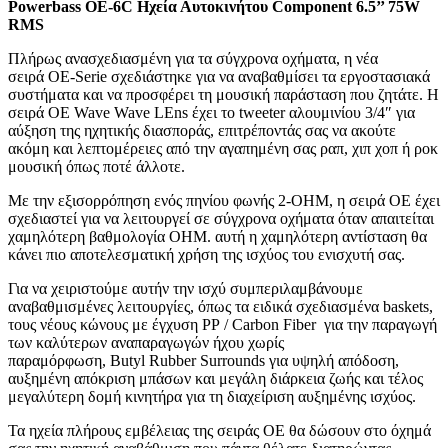
Powerbass OE-6C Ηχεία Αυτοκινήτου Component 6.5’’ 75W
RMS
Πλήρως ανασχεδιασμένη για τα σύγχρονα οχήματα, η νέα
σειρά OE-Serie σχεδιάστηκε για να αναβαθμίσει τα εργοστασιακά
συστήματα και να προσφέρει τη μουσική παράσταση που ζητάτε. Η
σειρά OE Wave Wave LEns έχει το tweeter αλουμινίου 3/4″ για
αύξηση της ηχητικής διασποράς, επιτρέποντάς σας να ακούτε
ακόμη και λεπτομέρειες από την αγαπημένη σας ραπ, χιπ χοπ ή ροκ
μουσική όπως ποτέ άλλοτε.
Με την εξισορρόπηση ενός πηνίου φωνής 2-OHM, η σειρά OE έχει
σχεδιαστεί για να λειτουργεί σε σύγχρονα οχήματα όταν απαιτείται
χαμηλότερη βαθμολογία OHM. αυτή η χαμηλότερη αντίσταση θα
κάνει πιο αποτελεσματική χρήση της ισχύος του ενισχυτή σας.
Για να χειριστούμε αυτήν την ισχύ συμπεριλαμβάνουμε
αναβαθμισμένες λειτουργίες, όπως τα ειδικά σχεδιασμένα baskets,
τους νέους κώνους με έγχυση PP / Carbon Fiber για την παραγωγή
των καλύτερων αναπαραγωγών ήχου χωρίς
παραμόρφωση, Butyl Rubber Surrounds για υψηλή απόδοση,
αυξημένη απόκριση μπάσων και μεγάλη διάρκεια ζωής και τέλος
μεγαλύτερη δομή κινητήρα για τη διαχείριση αυξημένης ισχύος.
Τα ηχεία πλήρους εμβέλειας της σειράς OE θα δώσουν στο όχημά