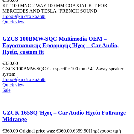
€
190.00
KIT 100 MNC 2 WAY 100 MM COAXIAL KIT FOR
MERCEDES AND TESLA “FRENCH SOUND
Προσθήκη στο καλάθι
Quick view
GZCS 100BMW-SQC Multimedia OEM –
Εργοστασιακής Εφαρμογής Ήχος – Car Audio,
Ηχεία, custom fit
€
330.00
GZCS 100BMW-SQC Car specific 100 mm / 4″ 2-way speaker
system
Προσθήκη στο καλάθι
Quick view
Sale
GZUK 165SQ Ήχος – Car Audio Ηχεία Fullrange
Midrange
€
360.00
Original price was: €360.00.
€
359.50
Η τρέχουσα τιμή