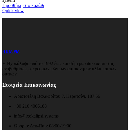
system
Προσθήκη στο καλάθι
Quick view
Η ΕΤΑΙΡΙΑ
Η Ηχοκάλυψη από το 1992 έως και σήμερα ειδικεύεται στις
αναβαθμίσεις στερεοφωνικών των αυτοκίνητων αλλά και των
σπιτιών.
Στοιχεία Επικοινωνίας
Αριστοτέλη Βαλαωρίτου 7, Κερατσίνι, 187 56
+30 210 4006188
info@ixokalipsi.systems
Ωράριο: Δευ-Παρ: 08:00-19:00