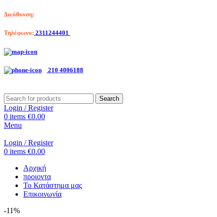
Διεύθυνση:
Λαγκαδά 203, Θεσσαλονίκη
Τηλέφωνο:
2311244401
Αριστοτέλη Βαλαωρίτου 7, Κερατσίνι
210 4006188
Search
Login / Register
0
items
€
0.00
Menu
Login / Register
0
items
€
0.00
Αρχική
προιοντα
Το Κατάστημα μας
Επικοινωνία
-11%