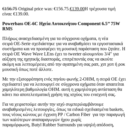
€
156.75
Original price was: €156.75.
€
139.00
Η τρέχουσα τιμή
είναι: €139.00.
Powerbass OE-6C Ηχεία Αυτοκινήτου Component 6.5’’ 75W
RMS
Πλήρως ανασχεδιασμένη για τα σύγχρονα οχήματα, η νέα
σειρά OE-Serie σχεδιάστηκε για να αναβαθμίσει τα εργοστασιακά
συστήματα και να προσφέρει τη μουσική παράσταση που ζητάτε. Η
σειρά OE Wave Wave LEns έχει το tweeter αλουμινίου 3/4″ για
αύξηση της ηχητικής διασποράς, επιτρέποντάς σας να ακούτε
ακόμη και λεπτομέρειες από την αγαπημένη σας ραπ, χιπ χοπ ή ροκ
μουσική όπως ποτέ άλλοτε.
Με την εξισορρόπηση ενός πηνίου φωνής 2-OHM, η σειρά OE έχει
σχεδιαστεί για να λειτουργεί σε σύγχρονα οχήματα όταν απαιτείται
χαμηλότερη βαθμολογία OHM. αυτή η χαμηλότερη αντίσταση θα
κάνει πιο αποτελεσματική χρήση της ισχύος του ενισχυτή σας.
Για να χειριστούμε αυτήν την ισχύ συμπεριλαμβάνουμε
αναβαθμισμένες λειτουργίες, όπως τα ειδικά σχεδιασμένα baskets,
τους νέους κώνους με έγχυση PP / Carbon Fiber για την παραγωγή
των καλύτερων αναπαραγωγών ήχου χωρίς
παραμόρφωση, Butyl Rubber Surrounds για υψηλή απόδοση,