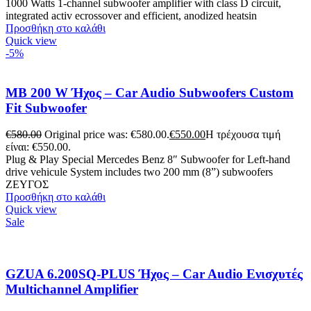
1000 Watts 1-channel subwoofer amplifier with class D circuit,
integrated activ ecrossover and efficient, anodized heatsin
Προσθήκη στο καλάθι
Quick view
-5%
MB 200 W Ήχος – Car Audio Subwoofers Custom
Fit Subwoofer
€
580.00
Original price was: €580.00.
€
550.00
Η τρέχουσα τιμή
είναι: €550.00.
Plug & Play Special Mercedes Benz 8″ Subwoofer for Left-hand
drive vehicule System includes two 200 mm (8”) subwoofers
ΖΕΥΓΟΣ
Προσθήκη στο καλάθι
Quick view
Sale
GZUA 6.200SQ-PLUS Ήχος – Car Audio Ενισχυτές
Multichannel Amplifier