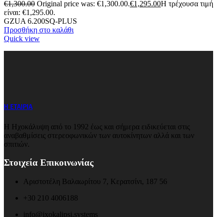
€
1,300.00
Original price was: €1,300.00.
€
1,295.00
Η τρέχουσα τιμή
είναι: €1,295.00.
GZUA 6.200SQ-PLUS
Προσθήκη στο καλάθι
Quick view
Η ΕΤΑΙΡΙΑ
Η Ηχοκάλυψη από το 1992 έως και σήμερα ειδικεύεται στις
αναβαθμίσεις στερεοφωνικών των αυτοκίνητων αλλά και των
σπιτιών.
Στοιχεία Επικοινωνίας
Αριστοτέλη Βαλαωρίτου 7, Κερατσίνι, 187 56
+30 210 4006188
info@ixokalipsi.systems