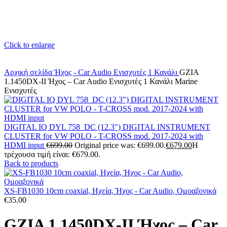
Click to enlarge
Αρχική σελίδα
Ήχος - Car Audio
Ενισχυτές
1 Κανάλι
GZIA
1.1450DX-II Ήχος – Car Audio Ενισχυτές 1 Κανάλι Marine
Ενισχυτές
DIGITAL IQ DYL 758_DC (12.3") DIGITAL INSTRUMENT
CLUSTER for VW POLO - T-CROSS mod. 2017-2024 with
HDMI input
€
699.00
Original price was: €699.00.
€
679.00
Η
τρέχουσα τιμή είναι: €679.00.
Back to products
XS-FB1030 10cm coaxial, Ηχεία, Ήχος - Car Audio, Ομοαξονικά
€
35.00
GZIA 1.1450DX-II Ήχος – Car