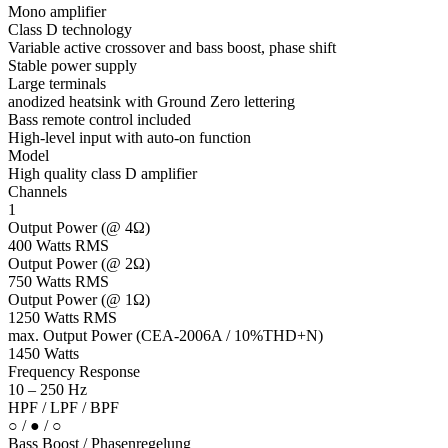
Mono amplifier
Class D technology
Variable active crossover and bass boost, phase shift
Stable power supply
Large terminals
anodized heatsink with Ground Zero lettering
Bass remote control included
High-level input with auto-on function
Model
High quality class D amplifier
Channels
1
Output Power (@ 4Ω)
400 Watts RMS
Output Power (@ 2Ω)
750 Watts RMS
Output Power (@ 1Ω)
1250 Watts RMS
max. Output Power (CEA-2006A / 10%THD+N)
1450 Watts
Frequency Response
10 – 250 Hz
HPF / LPF / BPF
○ / ● / ○
Bass Boost / Phasenregelung