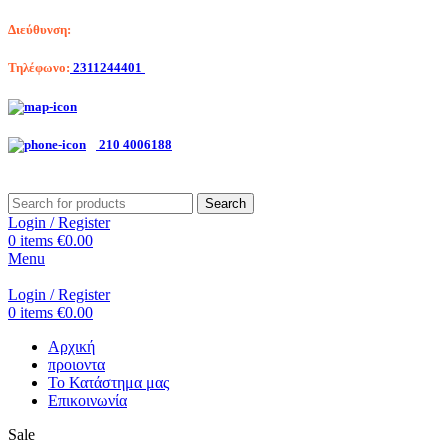
Διεύθυνση:
Λαγκαδά 203, Θεσσαλονίκη
Τηλέφωνο:
2311244401
Αριστοτέλη Βαλαωρίτου 7, Κερατσίνι
210 4006188
Search
Login / Register
0
items
€
0.00
Menu
Login / Register
0
items
€
0.00
Αρχική
προιοντα
Το Κατάστημα μας
Επικοινωνία
Sale