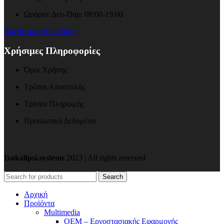
Ωράριο: Δευ-Παρ: 08:00-19:00
Βρείτε μας στον χάρτη
Χρήσιμες Πληροφορίες
Όροι Χρήσης
Τρόποι Αποστολής
Τρόποι Πληρωμής
Προσωπικά Δεδομένα
Ixokalipsi.systems
2023 | All rights reserved
Search
Αρχική
Προϊόντα
Μultimedia
OEM – Εργοστασιακής Εφαρμογής