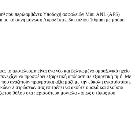
mm² που περιλαμβάνει: Υποδοχή ασφαλειών Mini-ANL (AFS)
 με κόκκινη μόνωση Ακροδέκτης δακτυλίου 10qmm με μαύρη
α, το αποτέλεσμα είναι ένα νέο και βελτιωμένο ομοαξονικό ηχείο
συνεχίζει να προσφέρει εξαιρετική απόδοση σε εξαιρετική τιμή. Με
d που αναζητούν πραγματική αξία μαζί με την εύκολη εγκατάσταση.
ο κώνο 2 στρώσεων σας επιτρέπει να ακούτε ομαλά και πλούσια
ταξωτού θόλου στα περισσότερα μοντέλα - όπως ο τύπος που