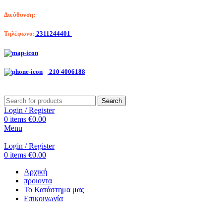
Διεύθυνση:
Λαγκαδά 203, Θεσσαλονίκη
Τηλέφωνο:
2311244401
Αριστοτέλη Βαλαωρίτου 7, Κερατσίνι
210 4006188
Search
Login / Register
0
items
€
0.00
Menu
Login / Register
0
items
€
0.00
Αρχική
προιοντα
Το Κατάστημα μας
Επικοινωνία