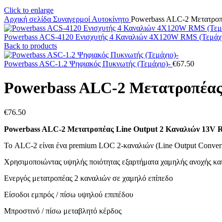
Click to enlarge
Αρχική σελίδα
Συναγερμοί
Αυτοκίνητο
Powerbass ALC-2 Μετατροπ
Powerbass ACS-4120 Ενισχυτής 4 Καναλιών 4X120W RMS (Τεμάχι
Back to products
Powerbass ASC-1.2 Ψηφιακός Πυκνωτής (Τεμάχιο)-
€
67.50
Powerbass ALC-2 Μετατροπέας 
€
76.50
Powerbass ALC-2 Μετατροπέας Line Output 2 Καναλιών 13V
Το ALC-2 είναι ένα premium LOC 2-καναλιών (Line Output Conver
Χρησιμοποιώντας υψηλής ποιότητας εξαρτήματα χαμηλής ανοχής και
Ενεργός μετατροπέας 2 καναλιών σε χαμηλό επίπεδο
Είσοδοι εμπρός / πίσω υψηλού επιπέδου
Μπροστινό / πίσω μεταβλητό κέρδος