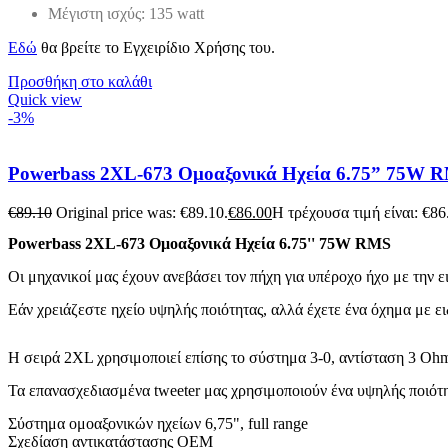
Μέγιστη ισχύς: 135 watt
Εδώ
θα βρείτε το Εγχειρίδιο Χρήσης του.
Προσθήκη στο καλάθι
Quick view
-3%
Powerbass 2XL-673 Ομοαξονικά Ηχεία 6.75” 75W R
€
89.10
Original price was: €89.10.
€
86.00
Η τρέχουσα τιμή είναι: €86
Powerbass 2XL-673 Ομοαξονικά Ηχεία 6.75'' 75W RMS
Οι μηχανικοί μας έχουν ανεβάσει τον πήχη για υπέροχο ήχο με την
Η σειρά 2XL χρησιμοποιεί επίσης το σύστημα 3-0, αντίσταση 3 Oh
Τα επανασχεδιασμένα tweeter μας χρησιμοποιούν ένα υψηλής ποιότη
Σύστημα ομοαξονικών ηχείων 6,75", full range
Σχεδίαση αντικατάστασης OEM 