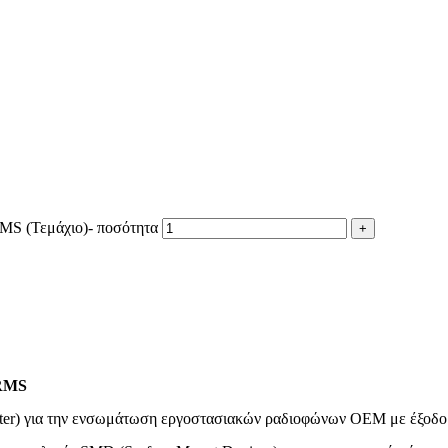
MS (Τεμάχιο)- ποσότητα
 RMS
ter) για την ενσωμάτωση εργοστασιακών ραδιοφώνων OEM με έξοδο υ