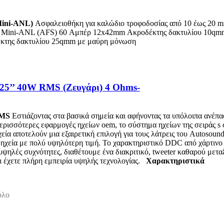
Mini-ANL)
Ασφαλειοθήκη για καλώδιο τροφοδοσίας από 10 έως 20 
Mini-ANL (AFS) 60 Αμπέρ 12x42mm Ακροδέκτης δακτυλίου 10qmm
κτης δακτυλίου 25qmm με μαύρη μόνωση
.25’’ 40W RMS (Ζευγάρι) 4 Ohms-
MS
Εστιάζοντας στα βασικά σημεία και αφήνοντας τα υπόλοιπα ανέπαφ
περισσότερες εφαρμογές ηχείων oem, το σύστημα ηχείων της σειράς s 
εία αποτελούν μια εξαιρετική επιλογή για τους λάτρεις του Autosoun
ε ηχεία με πολύ υψηλότερη τιμή. Το χαρακτηριστικό DDC από χάρτιν
ς υψηλές συχνότητες, διαθέτουμε ένα διακριτικό, tweeter καθαρού με
τι έχετε πλήρη εμπειρία υψηλής τεχνολογίας.
Χαρακτηριστικά
όλο