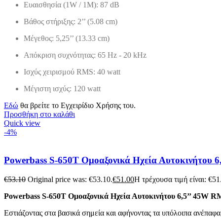
Ευαισθησία (1W / 1M): 87 dB
Βάθος στήριξης: 2’’ (5.08 cm)
Μέγεθος: 5,25’’ (13.33 cm)
Απόκριση συχνότητας: 65 Hz - 20 kHz
Ισχύς χειρισμού RMS: 40 watt
Μέγιστη ισχύς: 120 watt
Εδώ
θα βρείτε το Εγχειρίδιο Χρήσης του.
Προσθήκη στο καλάθι
Quick view
-4%
Powerbass S-650T Ομοαξονικά Ηχεία Αυτοκινήτου 6
€
53.10
Original price was: €53.10.
€
51.00
Η τρέχουσα τιμή είναι: €51
Powerbass S-650T Ομοαξονικά Ηχεία Αυτοκινήτου 6,5’’ 45W R
Εστιάζοντας στα βασικά σημεία και αφήνοντας τα υπόλοιπα ανέπαφα, 