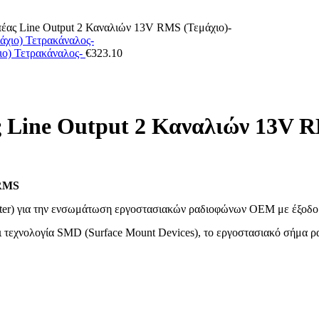
έας Line Output 2 Καναλιών 13V RMS (Τεμάχιο)-
ο) Τετρακάναλος-
€
323.10
Line Output 2 Καναλιών 13V R
 RMS
ter) για την ενσωμάτωση εργοστασιακών ραδιοφώνων OEM με έξοδο υ
 τεχνολογία SMD (Surface Mount Devices), το εργοστασιακό σήμα ρα