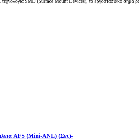
 τεχνολογία SMD (Surface Mount Devices), το εργοστασιακό σήμα ρα
εια AFS (Mini-ANL) (Σετ)-