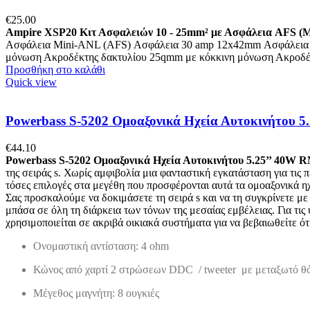
€
25.00
Ampire XSP20 Κιτ Ασφαλειών 10 - 25mm² με Ασφάλεια AFS (
Ασφάλεια Mini-ANL (AFS) Ασφάλεια 30 amp 12x42mm Ασφάλεια 
μόνωση Ακροδέκτης δακτυλίου 25qmm με κόκκινη μόνωση Ακροδέ
Προσθήκη στο καλάθι
Quick view
Powerbass S-5202 Ομοαξονικά Ηχεία Αυτοκινήτου 5
€
44.10
Powerbass
S
-5202 Ομοαξονικά Ηχεία Αυτοκινήτου 5.25’’ 40
W
R
της σειράς s. Χωρίς αμφιβολία μια φανταστική εγκατάσταση για τις 
τόσες επιλογές στα μεγέθη που προσφέρονται αυτά τα ομοαξονικά ηχ
Σας προσκαλούμε να δοκιμάσετε τη σειρά s και να τη συγκρίνετε μ
μπάσα σε όλη τη διάρκεια των τόνων της μεσαίας εμβέλειας. Για τι
χρησιμοποιείται σε ακριβά οικιακά συστήματα για να βεβαιωθείτε ό
Ονομαστική αντίσταση: 4 ohm
Κώνος από χαρτί 2 στρώσεων DDC / tweeter με μεταξωτό θ
Μέγεθος μαγνήτη: 8 ουγκιές