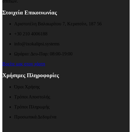
σπιτιών.
Στοιχεία Επικοινωνίας
Αριστοτέλη Βαλαωρίτου 7, Κερατσίνι, 187 56
+30 210 4006188
info@ixokalipsi.systems
Ωράριο: Δευ-Παρ: 08:00-19:00
Βρείτε μας στον χάρτη
Χρήσιμες Πληροφορίες
Όροι Χρήσης
Τρόποι Αποστολής
Τρόποι Πληρωμής
Προσωπικά Δεδομένα