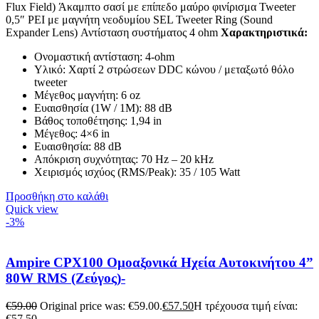
Flux Field) Άκαμπτο σασί με επίπεδο μαύρο φινίρισμα Tweeter
0,5″ PEI με μαγνήτη νεοδυμίου SEL Tweeter Ring (Sound
Expander Lens) Αντίσταση συστήματος 4 ohm
Χαρακτηριστικά:
Ονομαστική αντίσταση: 4-ohm
Υλικό: Χαρτί 2 στρώσεων DDC κώνου / μεταξωτό θόλο
tweeter
Μέγεθος μαγνήτη: 6 oz
Ευαισθησία (1W / 1M): 88 dB
Βάθος τοποθέτησης: 1,94 in
Μέγεθος: 4×6 in
Ευαισθησία: 88 dB
Απόκριση συχνότητας: 70 Hz – 20 kHz
Χειρισμός ισχύος (RMS/Peak): 35 / 105 Watt
Προσθήκη στο καλάθι
Quick view
-3%
Ampire CPX100 Ομοαξονικά Ηχεία Αυτοκινήτου 4”
80W RMS (Ζεύγος)-
€
59.00
Original price was: €59.00.
€
57.50
Η τρέχουσα τιμή είναι:
€57.50.