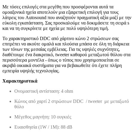
Με τόσες επιλογές στα μεγέθη που προσφέρονται αυτά τα
ομοαξονικά ηχεία αποτελούν μια εξαιρετική επιλογή για τους
λάτρεις του Autosound που αναζητούν πραγματική αξία μαζί με την
εύκολη εγκατάσταση. Σας προσκαλούμε να δοκιμάσετε τη σειρά s
και να τη συγκρίνετε με ηχεία με πολύ υψηλότερη τιμή.
Το χαρακτηριστικό DDC από χάρτινο κώνο 2 στρώσεων σας
επιτρέπει να ακούτε ομαλά και πλούσια μπάσα σε όλη τη διάρκεια
των τόνων της μεσαίας εμβέλειας. Για τις υψηλές συχνότητες,
διαθέτουμε ένα διακριτικό, tweeter καθαρού μεταξωτού θόλου στα
περισσότερα μοντέλα - όπως ο τύπος που χρησιμοποιείται σε
ακριβά οικιακά συστήματα για να βεβαιωθείτε ότι έχετε πλήρη
εμπειρία υψηλής τεχνολογίας.
Χαρακτηριστικά
Ονομαστική αντίσταση: 4 ohm
Κώνος από χαρτί 2 στρώσεων DDC / tweeter με μεταξωτό
θόλο
Μέγεθος μαγνήτη: 10 ουγκιές
Ευαισθησία (1W / 1M): 88 dB