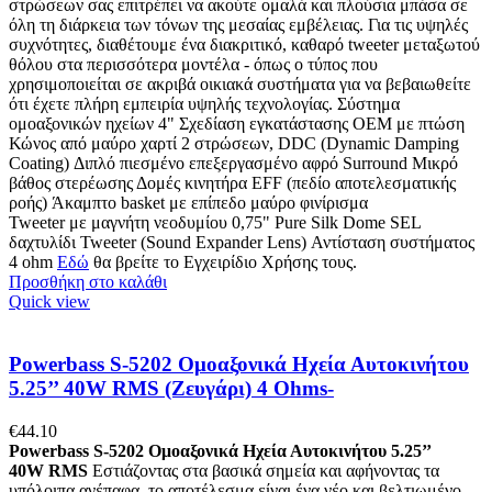
στρώσεων σας επιτρέπει να ακούτε ομαλά και πλούσια μπάσα σε
όλη τη διάρκεια των τόνων της μεσαίας εμβέλειας. Για τις υψηλές
συχνότητες, διαθέτουμε ένα διακριτικό, καθαρό tweeter μεταξωτού
θόλου στα περισσότερα μοντέλα - όπως ο τύπος που
χρησιμοποιείται σε ακριβά οικιακά συστήματα για να βεβαιωθείτε
ότι έχετε πλήρη εμπειρία υψηλής τεχνολογίας. Σύστημα
ομοαξονικών ηχείων 4" Σχεδίαση εγκατάστασης OEM με πτώση
Κώνος από μαύρο χαρτί 2 στρώσεων, DDC (Dynamic Damping
Coating) Διπλό πιεσμένο επεξεργασμένο αφρό Surround Μικρό
βάθος στερέωσης Δομές κινητήρα EFF (πεδίο αποτελεσματικής
ροής) Άκαμπτο basket με επίπεδo μαύρo φινίρισμα
Tweeter με μαγνήτη νεοδυμίου 0,75" Pure Silk Dome SEL
δαχτυλίδι Tweeter (Sound Expander Lens) Αντίσταση συστήματος
4 ohm
Εδώ
θα βρείτε το Εγχειρίδιο Χρήσης τους.
Προσθήκη στο καλάθι
Quick view
Powerbass S-5202 Ομοαξονικά Ηχεία Αυτοκινήτου
5.25’’ 40W RMS (Ζευγάρι) 4 Ohms-
€
44.10
Powerbass
S
-5202 Ομοαξονικά Ηχεία Αυτοκινήτου 5.25’’
40
W
RMS
Εστιάζοντας στα βασικά σημεία και αφήνοντας τα
υπόλοιπα ανέπαφα, το αποτέλεσμα είναι ένα νέο και βελτιωμένο