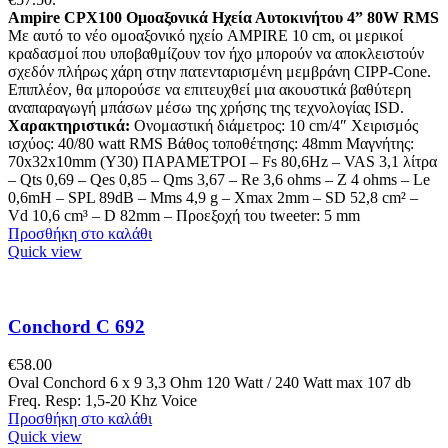
Ampire CPX100 Ομοαξονικά Ηχεία Αυτοκινήτου 4” 80W RMS
Με αυτό το νέο ομοαξονικό ηχείο AMPIRE 10 cm, οι μερικοί
κραδασμοί που υποβαθμίζουν τον ήχο μπορούν να αποκλειστούν
σχεδόν πλήρως χάρη στην πατενταρισμένη μεμβράνη CIPP-Cone.
Επιπλέον, θα μπορούσε να επιτευχθεί μια ακουστικά βαθύτερη
αναπαραγωγή μπάσων μέσω της χρήσης της τεχνολογίας ISD.
Χαρακτηριστικά:
Ονομαστική διάμετρος: 10 cm/4″ Χειρισμός
ισχύος: 40/80 watt RMS Βάθος τοποθέτησης: 48mm Μαγνήτης:
70x32x10mm (Y30) ΠΑΡΑΜΕΤΡΟΙ – Fs 80,6Hz – VAS 3,1 λίτρα
– Qts 0,69 – Qes 0,85 – Qms 3,67 – Re 3,6 ohms – Z 4 ohms – Le
0,6mH – SPL 89dB – Mms 4,9 g – Xmax 2mm – SD 52,8 cm² –
Vd 10,6 cm³ – D 82mm – Προεξοχή του tweeter: 5 mm
Προσθήκη στο καλάθι
Quick view
Conchord C 692
€
58.00
Oval Conchord 6 x 9 3,3 Ohm 120 Watt / 240 Watt max 107 db
Freq. Resp: 1,5-20 Khz Voice
Προσθήκη στο καλάθι
Quick view