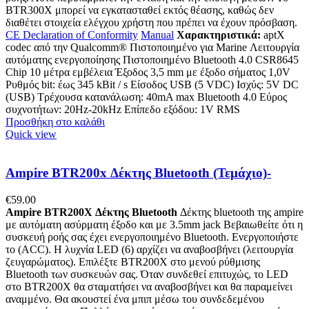
BTR300X μπορεί να εγκατασταθεί εκτός θέασης, καθώς δεν
διαθέτει στοιχεία ελέγχου χρήστη που πρέπει να έχουν πρόσβαση.
CE Declaration of Conformity
Manual
Χαρακτηριστικά:
aptX
codec από την Qualcomm® Πιστοποιημένο για Marine Λειτουργία
αυτόματης ενεργοποίησης Πιστοποιημένο Bluetooth 4.0 CSR8645
Chip 10 μέτρα εμβέλεια Έξοδος 3,5 mm με έξοδο σήματος 1,0V
Ρυθμός bit: έως 345 kBit / s Είσοδος USB (5 VDC) Ισχύς: 5V DC
(USB) Τρέχουσα κατανάλωση: 40mA max Bluetooth 4.0 Εύρος
συχνοτήτων: 20Hz-20kHz Επίπεδο εξόδου: 1V RMS
Προσθήκη στο καλάθι
Quick view
Ampire BTR200x Δέκτης Bluetooth (Τεμάχιο)-
€
59.00
Ampire BTR200X Δέκτης Bluetooth
Δέκτης bluetooth της ampire
με αυτόματη ασύρματη έξοδο και με 3.5mm jack Βεβαιωθείτε ότι η
συσκευή ροής σας έχει ενεργοποιημένο Bluetooth. Ενεργοποιήστε
το (ACC). Η λυχνία LED (6) αρχίζει να αναβοσβήνει (λειτουργία
ζευγαρώματος). Επιλέξτε BTR200X στο μενού ρύθμισης
Bluetooth των συσκευών σας. Όταν συνδεθεί επιτυχώς, το LED
στο BTR200X θα σταματήσει να αναβοσβήνει και θα παραμείνει
αναμμένο. Θα ακουστεί ένα μπιπ μέσω του συνδεδεμένου