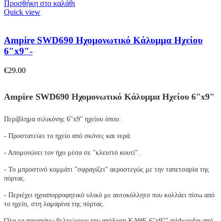
Προσθήκη στο καλάθι
Quick view
Ampire SWD690 Ηχομονωτικό Κάλυμμα Ηχείου
6″x9″-
€
29.00
Ampire SWD690 Ηχομονωτικό Κάλυμμα Ηχείου 6"x9"
Περίβλημα σιλικόνης 6"x9" ηχείου όπου:
- Προστατεύει το ηχείο από σκόνες και νερά.
- Απομονώνει τον ήχο μέσα σε "κλειστό κουτί".
- Το μπροστινό κομμάτι "σφραγίζει" αεροστεγώς με την ταπετσαρία της
πόρτας.
- Περιέχει ηχοαπορροφητικό υλικό με αυτοκόλλητο που κολλάει πίσω από
το ηχείο, στη λαμαρίνα της πόρτας.
Όλα τα παραπάνω βελτιώνουν την απόδοση ΚΑΘΕ 6"x9"” midwoofer από