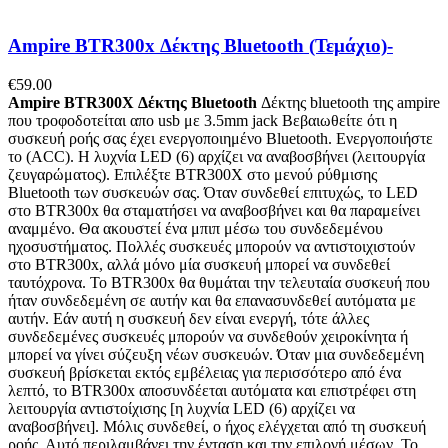
Ampire BTR300x Δέκτης Bluetooth (Τεμάχιο)-
€
59.00
Ampire BTR300X Δέκτης Bluetooth
Δέκτης bluetooth της ampire
που τροφοδοτείται απο usb με 3.5mm jack Βεβαιωθείτε ότι η
συσκευή ροής σας έχει ενεργοποιημένο Bluetooth. Ενεργοποιήστε
το (ACC). Η λυχνία LED (6) αρχίζει να αναβοσβήνει (λειτουργία
ζευγαρώματος). Επιλέξτε BTR300X στο μενού ρύθμισης
Bluetooth των συσκευών σας. Όταν συνδεθεί επιτυχώς, το LED
στο BTR300x θα σταματήσει να αναβοσβήνει και θα παραμείνει
αναμμένο. Θα ακουστεί ένα μπιπ μέσω του συνδεδεμένου
ηχοσυστήματος. Πολλές συσκευές μπορούν να αντιστοιχιστούν
στο BTR300x, αλλά μόνο μία συσκευή μπορεί να συνδεθεί
ταυτόχρονα. Το BTR300x θα θυμάται την τελευταία συσκευή που
ήταν συνδεδεμένη σε αυτήν και θα επανασυνδεθεί αυτόματα με
αυτήν. Εάν αυτή η συσκευή δεν είναι ενεργή, τότε άλλες
συνδεδεμένες συσκευές μπορούν να συνδεθούν χειροκίνητα ή
μπορεί να γίνει σύζευξη νέων συσκευών. Όταν μια συνδεδεμένη
συσκευή βρίσκεται εκτός εμβέλειας για περισσότερο από ένα
λεπτό, το BTR300x αποσυνδέεται αυτόματα και επιστρέφει στη
λειτουργία αντιστοίχισης [η λυχνία LED (6) αρχίζει να
αναβοσβήνει]. Μόλις συνδεθεί, ο ήχος ελέγχεται από τη συσκευή
ροής. Αυτό περιλαμβάνει την ένταση και την επιλογή μέσων. Το