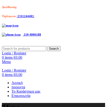
Διεύθυνση:
Λαγκαδά 203, Θεσσαλονίκη
Τηλέφωνο:
2311244401
Αριστοτέλη Βαλαωρίτου 7, Κερατσίνι
210 4006188
Search
Login / Register
0
items
€
0.00
Menu
Login / Register
0
items
€
0.00
Αρχική
προιοντα
Το Κατάστημα μας
Επικοινωνία