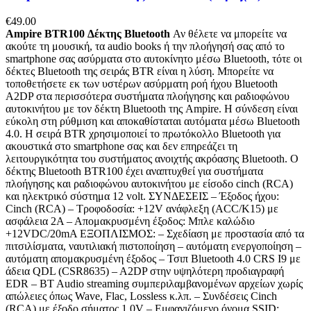
€
49.00
Ampire BTR100 Δέκτης Bluetooth
Αν θέλετε να μπορείτε να
ακούτε τη μουσική, τα audio books ή την πλοήγησή σας από το
smartphone σας ασύρματα στο αυτοκίνητο μέσω Bluetooth, τότε οι
δέκτες Bluetooth της σειράς BTR είναι η λύση. Μπορείτε να
τοποθετήσετε εκ των υστέρων ασύρματη ροή ήχου Bluetooth
A2DP στα περισσότερα συστήματα πλοήγησης και ραδιοφώνου
αυτοκινήτου με τον δέκτη Bluetooth της Ampire. Η σύνδεση είναι
εύκολη στη ρύθμιση και αποκαθίσταται αυτόματα μέσω Bluetooth
4.0. Η σειρά BTR χρησιμοποιεί το πρωτόκολλο Bluetooth για
ακουστικά στο smartphone σας και δεν επηρεάζει τη
λειτουργικότητα του συστήματος ανοιχτής ακρόασης Bluetooth. Ο
δέκτης Bluetooth BTR100 έχει αναπτυχθεί για συστήματα
πλοήγησης και ραδιοφώνου αυτοκινήτου με είσοδο cinch (RCA)
και ηλεκτρικό σύστημα 12 volt. ΣΥΝΔΕΣΕΙΣ – Έξοδος ήχου:
Cinch (RCA) – Τροφοδοσία: +12V ανάφλεξη (ACC/K15) με
ασφάλεια 2Α – Απομακρυσμένη έξοδος: Μπλε καλώδιο
+12VDC/20mA ΕΞΟΠΛΙΣΜΟΣ: – Σχεδίαση με προστασία από τα
πιτσιλίσματα, ναυτιλιακή πιστοποίηση – αυτόματη ενεργοποίηση –
αυτόματη απομακρυσμένη έξοδος – Τσιπ Bluetooth 4.0 CRS I9 με
άδεια QDL (CSR8635) – A2DP στην υψηλότερη προδιαγραφή
EDR – BT Audio streaming συμπεριλαμβανομένων αρχείων χωρίς
απώλειες όπως Wave, Flac, Lossless κ.λπ. – Συνδέσεις Cinch
(RCA) με έξοδο σήματος 1,0V – Εμφανιζόμενο όνομα SSID: