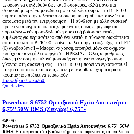
μπορούν να συνδεθούν έως και 9 συσκευές, αλλά μόνο μία
συσκευή μπορεί να μεταδίδει μουσική κάθε φορά. – το BTR100
θυμάται πάντα την τελευταία συσκευή που έμαθε και συνδέεται
αυτόματα μετά την ενεργοποίηση – Η σύνδεση με άλλη συσκευή
πρέπει να πραγματοποιείται χειροκίνητα, όπως περιγράφεται
παραπάνω – εάν η συνδεδεμένη συσκευή βρίσκεται εκτός
εμβέλειας για περισσότερο από ένα λεπτό, η σύνδεση διακόπτεται
αυτόματα και το BTR100 μπαίνει σε λειτουργία σύζευξης [το LED
(6) αναβοσβήνει] – Μπορεί να χρησιμοποιηθεί μόνο σε οχήματα
και όχι σε συνεχή λειτουργία ΥΠΗΡΕΣΙΑ: – Όλες οι ρυθμίσεις
όπως η ένταση, η επιλογή μουσικής και η αναπαραγωγή/παύση
γίνονται στη συσκευή σας – Το BTR100 μπορεί να εγκατασταθεί
μακριά από το οπτικό πεδίο, επειδή δεν διαθέτει χειριστήρια ή
κουμπιά που πρέπει να χειριστούν.
Προσθήκη στο καλάθι
Quick view
Powerbass S-6752 Ομοαξονικά Ηχεία Αυτοκινήτου
6,75’’ 50W RMS (Ζευγάρι) 6,75″-
€
49.50
Powerbass S-6752 Ομοαξονικά Ηχεία Αυτοκινήτου 6,75’’ 50W
RMS
Εστιάζοντας στα βασικά σημεία και αφήνοντας τα υπόλοιπα