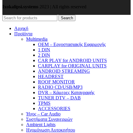
Ixokalipsi.systems
2023 | All rights reserved
Search
Αρχική
Προϊόντα
Μultimedia
OEM – Εργοστασιακής Εφαρμογής
1 DIN
2 DIN
CAR PLAY for ANDROID UNITS
CARPLAY for ORIGINAL UNITS
ANDROID STREAMING
HEADREST
ROOF MONITOR
RADIO CD/USB/MP3
DVR – Κάμερες Καταγραφής
TUNER DTV – DAB
TPMS
ACCESSORIES
Ήχος – Car Audio
Συστήματα Συναγερμών
Ambient Lights
Hχομόνωση Αυτοκινήτου