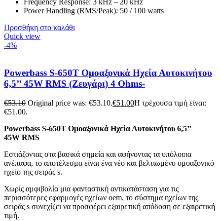
Frequency Response: 3 kHz – 20 kHz
Power Handling (RMS/Peak): 50 / 100 watts
Προσθήκη στο καλάθι
Quick view
-4%
Powerbass S-650T Ομοαξονικά Ηχεία Αυτοκινήτου
6,5’’ 45W RMS (Ζευγάρι) 4 Ohms-
€
53.10
Original price was: €53.10.
€
51.00
Η τρέχουσα τιμή είναι:
€51.00.
Powerbass S-650T Ομοαξονικά Ηχεία Αυτοκινήτου 6,5’’
45W RMS
Εστιάζοντας στα βασικά σημεία και αφήνοντας τα υπόλοιπα
ανέπαφα, το αποτέλεσμα είναι ένα νέο και βελτιωμένο ομοαξονικό
ηχείο της σειράς s.
Χωρίς αμφιβολία μια φανταστική αντικατάσταση για τις
περισσότερες εφαρμογές ηχείων oem, το σύστημα ηχείων της
σειράς s συνεχίζει να προσφέρει εξαιρετική απόδοση σε εξαιρετική
τιμή.