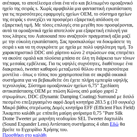
ανέπαφα, το αποτέλεσμα είναι ένα νέο και βελτιωμένο ομοαξονικό
ηχείο της σειράς s. Χωρίς αμφιβολία μια φανταστική εγκατάσταση
για τις περισσότερες εφαρμογές ηχείων ΟΕΜ, το σύστημα ηχείων
της σειράς s συνεχίζει να προσφέρει εξαιρετική απόδοση σε
εξαιρετική τιμή. Με τόσες επιλογές στα μεγέθη που προσφέρονται,
αυτά τα ομοαξονικά ηχεία αποτελούν μια εξαιρετική επιλογή για
τους λάτρεις του Autosound που αναζητούν πραγματική αξία μαζί
με την εύκολη εγκατάσταση. Σας προσκαλούμε να δοκιμάσετε τη
σειρά s και να τη συγκρίνετε με ηχεία με πολύ υψηλότερη τιμή. Το
χαρακτηριστικό DDC από χάρτινο κώνο 2 στρώσεων σας επιτρέπει
να ακούτε ομαλά και πλούσια μπάσα σε όλη τη διάρκεια των τόνων
της μεσαίας εμβέλειας. Για τις υψηλές συχνότητες, διαθέτουμε ένα
διακριτικό, tweeter καθαρού μεταξωτού θόλου στα περισσότερα
μοντέλα - όπως ο τύπος που χρησιμοποιείται σε ακριβά οικιακά
συστήματα για να βεβαιωθείτε ότι έχετε πλήρη εμπειρία υψηλής
τεχνολογίας. Σύστημα ομοαξονικών ηχείων 6,75" Σχεδίαση
αντικατάστασης OEM με πτώση Κώνος από μαύρο χαρτί 2
στρωμάτων, DDC (Dynamic Damping Coating) Surround με διπλό
πιεσμένο επεξεργασμένο αφρό Δομή κινητήρα 283.5 g (10 ουγκιές)
Μικρό βάθος στερέωσης Δομές κινητήρα EFF (Efficient Flux Field)
Άκαμπτο καλάθι με επίπεδη μαύρη φινίρισμα 0,75 "Pure Silk
Dome Tweeter με μαγνήτη νεοδυμίου SEL Tweeter δαχτυλίδι
(Sound Expander Lens) Αντίσταση συστήματος 4 ohm
Εδώ
θα
βρείτε το Εγχειρίδιο Χρήσης του.
Προσθήκη στο καλάθι