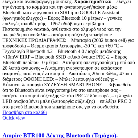
έλεγχο και αναπαραγωγή μουσικής.
Χαρακτηριστικά:
– ελέγχει
την ένταση, το κομμάτι και την αναπαραγωγή/παύση μέσω
Bluetooth και ενεργοποιεί το SIRI ή το GOOGLE Assistant
(φωνητικός έλεγχος) – Εύρος Bluetooth 10 μέτρων – γενικές
επιλογές τοποθέτησης – IP67 αδιάβροχο περίβλημα –
Πιστοποιημένο ναυτικό, ανθεκτικό στο αλμυρό νερό και την
υπεριώδη ακτινοβολία – αυτόματη σύζευξη smartphone
ΤΕΧΝΙΚΕΣ ΠΡΟΔΙΑΓΡΑΦΕΣ: – Μπαταρία (2032 button cell) για
τροφοδοσία – Θερμοκρασία λειτουργίας -30 °C και +60 °C –
Τεχνολογία Bluetooth 4.2 – Bluetooth 4.0 / ισχύς μετάδοσης
<10mW EIRP – Bluetooth SSID φιλικό όνομα: PRC-2 – Εύρος
Bluetooth περίπου 10 μέτρα – Αυτόματη απενεργοποίηση μετά από
20 λεπτά αναμονής – Αυτόματη ενεργοποίηση σε κατάσταση
αναμονής πατώντας ένα κουμπί – Διαστάσεις 20mm βάθος, 47mm
διάμετρος ΟΘΟΝΗ LED: – Μπλε: λειτουργία σύζευξης –
Κόκκινο: λειτουργία ΣΥΖΕΥΞΗ SMARTPHONE: – βεβαιωθείτε
ότι το Bluetooth είναι ενεργοποιημένο στο smartphone σας –
πατήστε το κουμπί σύζευξης <> στο PRC-2 δύο φορές – η λυχνία
LED αναβοσβήνει μπλε (λειτουργία σύζευξης) – επιλέξτε PRC-2
στο μενού Bluetooth του smartphone σας για να συνδεθείτε
Προσθήκη στο καλάθι
Quick view
Ampire BTR100 Δέκτης Bluetooth (Τεμάχιο)-