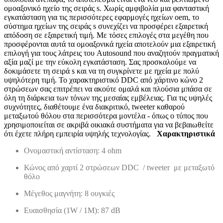
ομοαξονικό ηχείο της σειράς s. Χωρίς αμφιβολία μια φανταστική
εγκατάσταση για τις περισσότερες εφαρμογές ηχείων oem, το
σύστημα ηχείων της σειράς s συνεχίζει να προσφέρει εξαιρετική
απόδοση σε εξαιρετική τιμή. Με τόσες επιλογές στα μεγέθη που
προσφέρονται αυτά τα ομοαξονικά ηχεία αποτελούν μια εξαιρετική
επιλογή για τους λάτρεις του Autosound που αναζητούν πραγματική
αξία μαζί με την εύκολη εγκατάσταση. Σας προσκαλούμε να
δοκιμάσετε τη σειρά s και να τη συγκρίνετε με ηχεία με πολύ
υψηλότερη τιμή. Το χαρακτηριστικό DDC από χάρτινο κώνο 2
στρώσεων σας επιτρέπει να ακούτε ομαλά και πλούσια μπάσα σε
όλη τη διάρκεια των τόνων της μεσαίας εμβέλειας. Για τις υψηλές
συχνότητες, διαθέτουμε ένα διακριτικό, tweeter καθαρού
μεταξωτού θόλου στα περισσότερα μοντέλα - όπως ο τύπος που
χρησιμοποιείται σε ακριβά οικιακά συστήματα για να βεβαιωθείτε
ότι έχετε πλήρη εμπειρία υψηλής τεχνολογίας.
Χαρακτηριστικά
Ονομαστική αντίσταση: 4 ohm
Κώνος από χαρτί 2 στρώσεων DDC / tweeter με μεταξωτό
θόλο
Μέγεθος μαγνήτη: 8 ουγκιές
Ευαισθησία (1W / 1M): 87 dB