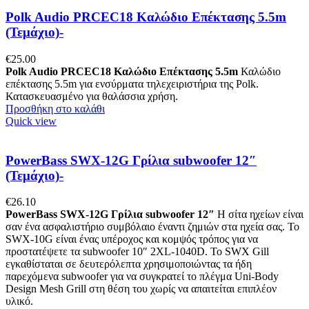
Polk Audio PRCEC18 Καλώδιο Επέκτασης 5.5m
(Τεμάχιο)-
€
25.00
Polk Audio PRCEC18 Καλώδιο Επέκτασης 5.5m
Καλώδιο
επέκτασης 5.5m για ενσύρματα τηλεχειριστήρια της Polk.
Κατασκευασμένο για θαλάσσια χρήση.
Προσθήκη στο καλάθι
Quick view
PowerBass SWX-12G Γρίλια subwoofer 12″
(Τεμάχιο)-
€
26.10
PowerBass SWX-12G Γρίλια subwoofer 12″
Η σίτα ηχείων είναι
σαν ένα ασφαλιστήριο συμβόλαιο έναντι ζημιών στα ηχεία σας. Το
SWX-10G είναι ένας υπέροχος και κομψός τρόπος για να
προστατέψετε τα subwoofer 10″ 2XL-1040D. Το SWX Gill
εγκαθίσταται σε δευτερόλεπτα χρησιμοποιώντας τα ήδη
παρεχόμενα subwoofer για να συγκρατεί το πλέγμα Uni-Body
Design Mesh Grill στη θέση του χωρίς να απαιτείται επιπλέον
υλικό.