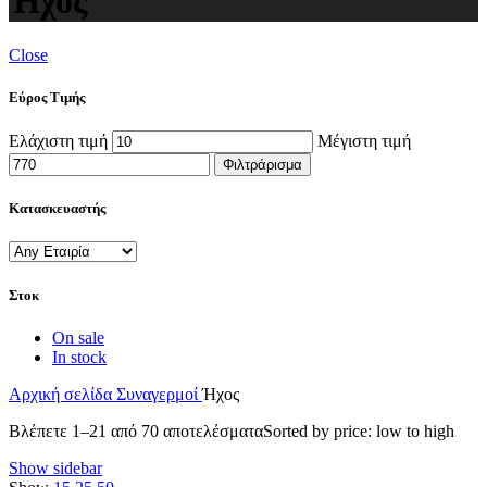
Ήχος
Close
Εύρος Τιμής
Ελάχιστη τιμή
Μέγιστη τιμή
Φιλτράρισμα
Κατασκευαστής
Στοκ
On sale
In stock
Αρχική σελίδα
Συναγερμοί
Ήχος
Βλέπετε 1–21 από 70 αποτελέσματα
Sorted by price: low to high
Show sidebar