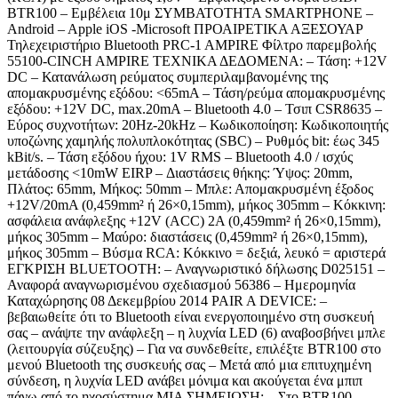
BTR100 – Εμβέλεια 10μ ΣΥΜΒΑΤΟΤΗΤΑ SMARTPHONE –
Android – Apple iOS -Microsoft ΠΡΟΑΙΡΕΤΙΚΑ ΑΞΕΣΟΥΑΡ
Τηλεχειριστήριο Bluetooth PRC-1 AMPIRE Φίλτρο παρεμβολής
55100-CINCH AMPIRE ΤΕΧΝΙΚΑ ΔΕΔΟΜΕΝΑ: – Τάση: +12V
DC – Κατανάλωση ρεύματος συμπεριλαμβανομένης της
απομακρυσμένης εξόδου: <65mA – Τάση/ρεύμα απομακρυσμένης
εξόδου: +12V DC, max.20mA – Bluetooth 4.0 – Τσιπ CSR8635 –
Εύρος συχνοτήτων: 20Hz-20kHz – Κωδικοποίηση: Κωδικοποιητής
υποζώνης χαμηλής πολυπλοκότητας (SBC) – Ρυθμός bit: έως 345
kBit/s. – Τάση εξόδου ήχου: 1V RMS – Bluetooth 4.0 / ισχύς
μετάδοσης <10mW EIRP – Διαστάσεις θήκης: Ύψος: 20mm,
Πλάτος: 65mm, Μήκος: 50mm – Μπλε: Απομακρυσμένη έξοδος
+12V/20mA (0,459mm² ή 26×0,15mm), μήκος 305mm – Κόκκινη:
ασφάλεια ανάφλεξης +12V (ACC) 2A (0,459mm² ή 26×0,15mm),
μήκος 305mm – Μαύρο: διαστάσεις (0,459mm² ή 26×0,15mm),
μήκος 305mm – Βύσμα RCA: Κόκκινο = δεξιά, λευκό = αριστερά
ΕΓΚΡΙΣΗ BLUETOOTH: – Αναγνωριστικό δήλωσης D025151 –
Αναφορά αναγνωρισμένου σχεδιασμού 56386 – Ημερομηνία
Καταχώρησης 08 Δεκεμβρίου 2014 PAIR A DEVICE: –
βεβαιωθείτε ότι το Bluetooth είναι ενεργοποιημένο στη συσκευή
σας – ανάψτε την ανάφλεξη – η λυχνία LED (6) αναβοσβήνει μπλε
(λειτουργία σύζευξης) – Για να συνδεθείτε, επιλέξτε BTR100 στο
μενού Bluetooth της συσκευής σας – Μετά από μια επιτυχημένη
σύνδεση, η λυχνία LED ανάβει μόνιμα και ακούγεται ένα μπιπ
πάνω από το ηχοσύστημα ΜΙΑ ΣΗΜΕΙΩΣΗ: – Στο BTR100