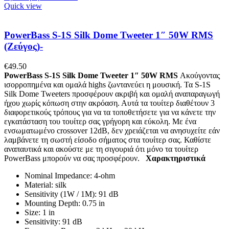
Quick view
PowerBass S-1S Silk Dome Tweeter 1″ 50W RMS
(Ζεύγος)-
€
49.50
PowerBass S-1S Silk Dome Tweeter 1″ 50W RMS
Ακούγοντας
ισορροπημένα και ομαλά highs ζωντανεύει η μουσική. Τα S-1S
Silk Dome Tweeters προσφέρουν ακριβή και ομαλή αναπαραγωγή
ήχου χωρίς κόπωση στην ακρόαση. Αυτά τα τουίτερ διαθέτουν 3
διαφορετικούς τρόπους για να τα τοποθετήσετε για να κάνετε την
εγκατάσταση του τουίτερ σας γρήγορη και εύκολη. Με ένα
ενσωματωμένο crossover 12dB, δεν χρειάζεται να ανησυχείτε εάν
λαμβάνετε τη σωστή είσοδο σήματος στα τουίτερ σας. Καθίστε
αναπαυτικά και ακούστε με τη σιγουριά ότι μόνο τα τουίτερ
PowerBass μπορούν να σας προσφέρουν.
Χαρακτηριστικά
Nominal Impedance: 4-ohm
Material: silk
Sensitivity (1W / 1M): 91 dB
Mounting Depth: 0.75 in
Size: 1 in
Sensitivity: 91 dB