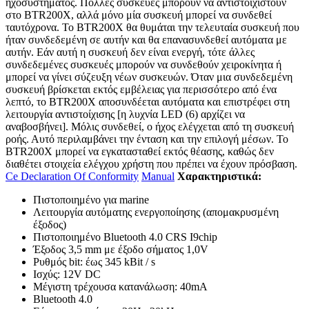
ηχοσυστήματος. Πολλές συσκευές μπορούν να αντιστοιχιστούν
στο BTR200X, αλλά μόνο μία συσκευή μπορεί να συνδεθεί
ταυτόχρονα. Το BTR200X θα θυμάται την τελευταία συσκευή που
ήταν συνδεδεμένη σε αυτήν και θα επανασυνδεθεί αυτόματα με
αυτήν. Εάν αυτή η συσκευή δεν είναι ενεργή, τότε άλλες
συνδεδεμένες συσκευές μπορούν να συνδεθούν χειροκίνητα ή
μπορεί να γίνει σύζευξη νέων συσκευών. Όταν μια συνδεδεμένη
συσκευή βρίσκεται εκτός εμβέλειας για περισσότερο από ένα
λεπτό, το BTR200X αποσυνδέεται αυτόματα και επιστρέφει στη
λειτουργία αντιστοίχισης [η λυχνία LED (6) αρχίζει να
αναβοσβήνει]. Μόλις συνδεθεί, ο ήχος ελέγχεται από τη συσκευή
ροής. Αυτό περιλαμβάνει την ένταση και την επιλογή μέσων. Το
BTR200X μπορεί να εγκατασταθεί εκτός θέασης, καθώς δεν
διαθέτει στοιχεία ελέγχου χρήστη που πρέπει να έχουν πρόσβαση.
Ce Declaration Of Conformity
Manual
Χαρακτηριστικά:
Πιστοποιημένο για marine
Λειτουργία αυτόματης ενεργοποίησης (απομακρυσμένη
έξοδος)
Πιστοποιημένο Bluetooth 4.0 CRS I9chip
Έξοδος 3,5 mm με έξοδο σήματος 1,0V
Ρυθμός bit: έως 345 kBit / s
Ισχύς: 12V DC
Μέγιστη τρέχουσα κατανάλωση: 40mA
Bluetooth 4.0