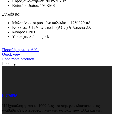
Εύρος συχνοτήτων: 20Hz-20kHz
Επίπεδο εξόδου: 1V RMS
Συνδέσεις:
Μπλε: Απομακρυσμένο καλώδιο + 12V / 20mA
Κόκκινο: + 12V ανάφλεξη (ACC) Ασφάλεια 2Α
Μαύρο: GND
Υποδοχή: 3,5 mm jack
Προσθήκη στο καλάθι
Quick view
Load more products
Loading...
Η ΕΤΑΙΡΙΑ
Η Ηχοκάλυψη από το 1992 έως και σήμερα ειδικεύεται στις
αναβαθμίσεις στερεοφωνικών των αυτοκίνητων αλλά και των