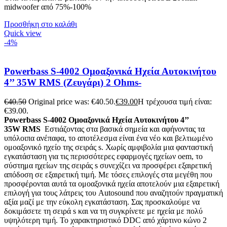
midwoofer από 75%-100%
Προσθήκη στο καλάθι
Quick view
-4%
Powerbass S-4002 Ομοαξονικά Ηχεία Αυτοκινήτου
4’’ 35W RMS (Ζευγάρι) 2 Ohms-
€
40.50
Original price was: €40.50.
€
39.00
Η τρέχουσα τιμή είναι:
€39.00.
Powerbass S-4002 Ομοαξονικά Ηχεία Αυτοκινήτου 4’’
35W RMS
Εστιάζοντας στα βασικά σημεία και αφήνοντας τα
υπόλοιπα ανέπαφα, το αποτέλεσμα είναι ένα νέο και βελτιωμένο
ομοαξονικό ηχείο της σειράς s. Χωρίς αμφιβολία μια φανταστική
εγκατάσταση για τις περισσότερες εφαρμογές ηχείων oem, το
σύστημα ηχείων της σειράς s συνεχίζει να προσφέρει εξαιρετική
απόδοση σε εξαιρετική τιμή. Με τόσες επιλογές στα μεγέθη που
προσφέρονται αυτά τα ομοαξονικά ηχεία αποτελούν μια εξαιρετική
επιλογή για τους λάτρεις του Autosound που αναζητούν πραγματική
αξία μαζί με την εύκολη εγκατάσταση. Σας προσκαλούμε να
δοκιμάσετε τη σειρά s και να τη συγκρίνετε με ηχεία με πολύ
υψηλότερη τιμή. Το χαρακτηριστικό DDC από χάρτινο κώνο 2