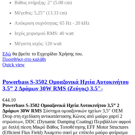
Βάθος στήριξης: 2’’ (5.08 cm)
Μέγεθος: 5,25’’ (13.33 cm)
Απόκριση συχνότητας: 65 Hz - 20 kHz
Ισχύς χειρισμού RMS: 40 watt
Μέγιστη ισχύς: 120 watt
Εδώ
θα βρείτε το Εγχειρίδιο Χρήσης του.
Προσθήκη στο καλάθι
Quick view
Powerbass S-3502 Ομοαξονικά Ηχεία Αυτοκινήτου
3,5” 2 Δρόμων 30W RMS (Ζεύγος) 3.5″-
€
44.10
Powerbass S-3502 Ομοαξονικά Ηχεία Αυτοκινήτου 3,5” 2
Δρόμων 30W RMS
Σύστημα ομοαξονικών ηχείων 3,5″ OEM
Drop στη σχεδίαση αντικατάστασης Κώνος από μαύρο χαρτί 2
στρώσεων, DDC (Dynamic Damping Coating) Περιβάλλον αφρού
με διπλή πίεση Μικρό Βάθος Τοποθέτησης EFF Motor Structures
(Efficient Flux Field) Άκαμπτο σασί με επίπεδο μαύρο φινίρισμα