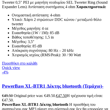
Tweeter 0,5″ PEI με μαγνήτη νεοδυμίου SEL Tweeter Ring (Sound
Expander Lens) Αντίσταση συστήματος 4 ohm
Χαρακτηριστικά:
Ονομαστική αντίσταση: 4-ohm
Υλικό: Χάρτι 2 στρώσεων DDC κώνου / μεταξωτό θόλο
tweeter
Μέγεθος μαγνήτη: 4 oz
Ευαισθησία (1W / 1M): 85 dB
Βάθος τοποθέτησης: 1,5 in
Μέγεθος: 3,5″
Ευαισθησία: 85 dB
Απόκριση συχνότητας: 80 Hz – 20 kHz
Χειρισμός ισχύος (RMS/Peak): 30 / 90 Watt
Προσθήκη στο καλάθι
Quick view
-4%
PowerBass XL-BTR1 Δέκτης bluetooth (Τεμάχιο)-
€
49.50
Original price was: €49.50.
€
47.50
Η τρέχουσα τιμή είναι:
€47.50.
PowerBass XL-BTR1 Δέκτης bluetooth
Η προσθήκη του
αγαπημένου σας MP3 player στο σύστημά σας δεν θα μπορούσε να