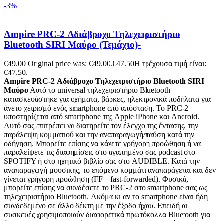
-3%
Ampire PRC-2 Αδιάβροχο Τηλεχειριστήριο
Bluetooth SIRI Μαύρο (Τεμάχιο)-
€
49.00
Original price was: €49.00.
€
47.50
Η τρέχουσα τιμή είναι:
€47.50.
Ampire PRC-2 Αδιάβροχο Τηλεχειριστήριο Βluetooth SIRI
Μαύρο
Αυτό το universal τηλεχειριστήριο Bluetooth
κατασκευάστηκε για οχήματα, βάρκες, ηλεκτρονικά ποδήλατα για
άνετο χειρισμό ενός smartphone από απόσταση. Το PRC-2
υποστηρίζεται από smartphone της Apple iPhone και Android.
Αυτό σας επιτρέπει να διατηρείτε τον έλεγχο της έντασης, την
παράλειψη κομματιού και την αναπαραγωγή/παύση κατά την
οδήγηση. Μπορείτε επίσης να κάνετε γρήγορη προώθηση ή να
παραλείψετε τις διαφημίσεις στο αγαπημένο σας podcast στο
SPOTIFY ή στο ηχητικό βιβλίο σας στο AUDIBLE. Κατά την
αναπαραγωγή μουσικής, το επόμενο κομμάτι αναπαράγεται και δεν
γίνεται γρήγορη προώθηση (FF – fast-forwarded). Φυσικά,
μπορείτε επίσης να συνδέσετε το PRC-2 στο smartphone σας ως
τηλεχειριστήριο Bluetooth. Ακόμα κι αν το smartphone είναι ήδη
συνδεδεμένο σε άλλο δέκτη με την έξοδο ήχου. Επειδή οι
συσκευές χρησιμοποιούν διαφορετικά πρωτόκολλα Bluetooth για