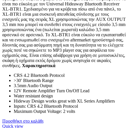
είναι πιο εύκολη με τον Universal Hideaway Bluetooth Receiver
XL-BTR1. Σχεδιασμένο για να κρύβεται πίσω από ένα πάνελ, το
XL-BTR1 είναι μια συσκευή απευθείας σύνδεσης με τους
ενισχυτές μας της σειράς XL χρησιμοποιώντας την AUX OUTPUT
3,5 mm που μπορεί να συνδεθεί στους ενισχυτές με είσοδο 3,5 mm
χρησιμοποιώντας ένα (πωλείται χωριστά) καλώδιο 3,5 mm
αρσενικό σε αρσενικό. Το XL-BTR1 είναι εύκολο να εγκατασταθεί
και να ενσωματωθεί στο ενισχυμένο aftermarket ηχοσύστημά σας,
δίνοντάς σας μια ασύρματη πηγή και τη δυνατότητα να το ελέγχετε
χωρίς ποτέ να σηκώνετε το MP3 player σας για ασφάλεια του
οχήματός σας. Είναι επίσης αδιάβροχα για χρήση σε μοτοσυκλέτες,
σκάφη ή οχήματα εκτός δρόμου χωρίς ανησυχία σε ακραίες
συνθήκες.
Χαρακτηριστικά
CRS 4.2 Bluetooth Protocol
>30′ Bluetooth Range
3.5mm Audio Output
12V Remote Amplifier Turn On/Off Lead
Water resistant design
Hideway Design works great with XL Series Amplifiers
Inputs: CRS 4.2 Bluetooth Protocol
Maximum Output Voltage: 2 volts
Προσθήκη στο καλάθι
Quick view