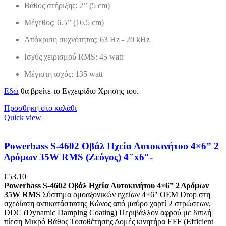
Βάθος στήριξης: 2’’ (5 cm)
Μέγεθος: 6.5’’ (16.5 cm)
Απόκριση συχνότητας: 63 Hz - 20 kHz
Ισχύς χειρισμού RMS: 45 watt
Μέγιστη ισχύς: 135 watt
Εδώ
θα βρείτε το Εγχειρίδιο Χρήσης του.
Προσθήκη στο καλάθι
Quick view
Powerbass S-4602 Οβάλ Ηχεία Αυτοκινήτου 4×6” 2
Δρόμων 35W RMS (Ζεύγος) 4″x6″-
€
53.10
Powerbass S-4602 Οβάλ Ηχεία Αυτοκινήτου 4×6” 2 Δρόμων
35W RMS
Σύστημα ομοαξονικών ηχείων 4×6″ OEM Drop στη
σχεδίαση αντικατάστασης Κώνος από μαύρο χαρτί 2 στρώσεων,
DDC (Dynamic Damping Coating) Περιβάλλον αφρού με διπλή
πίεση Μικρό Βάθος Τοποθέτησης Δομές κινητήρα EFF (Efficient