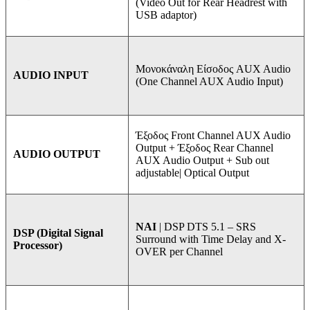
(Video Out for Rear Headrest with
USB adaptor)
Μονοκάναλη Είσοδος AUX Audio
AUDIO INPUT
(One Channel AUX Audio Input)
Έξοδος Front Channel AUX Audio
Output + Έξοδος Rear Channel
AUDIO OUTPUT
AUX Audio Output + Sub out
adjustable| Optical Output
ΝΑΙ
| DSP DTS 5.1 – SRS
DSP (Digital Signal
Surround with Time Delay and X-
Processor)
OVER per Channel