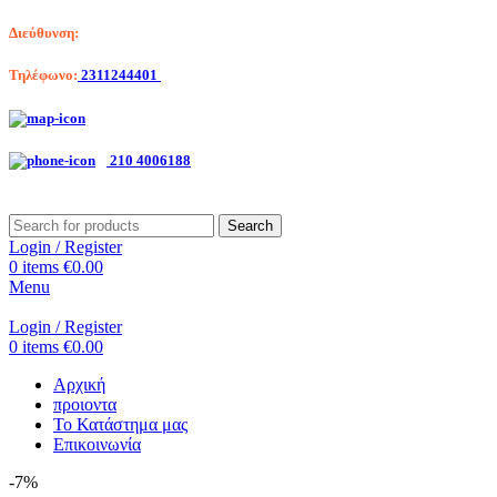
Διεύθυνση:
Λαγκαδά 203, Θεσσαλονίκη
Τηλέφωνο:
2311244401
Αριστοτέλη Βαλαωρίτου 7, Κερατσίνι
210 4006188
Search
Login / Register
0
items
€
0.00
Menu
Login / Register
0
items
€
0.00
Αρχική
προιοντα
Το Κατάστημα μας
Επικοινωνία
-7%