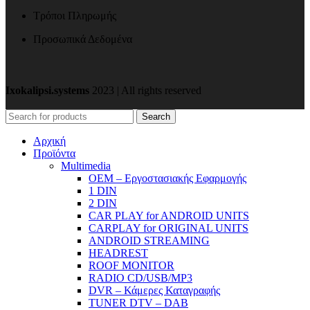
Τρόποι Πληρωμής
Προσωπικά Δεδομένα
Ixokalipsi.systems
2023 | All rights reserved
Search
Αρχική
Προϊόντα
Μultimedia
OEM – Εργοστασιακής Εφαρμογής
1 DIN
2 DIN
CAR PLAY for ANDROID UNITS
CARPLAY for ORIGINAL UNITS
ANDROID STREAMING
HEADREST
ROOF MONITOR
RADIO CD/USB/MP3
DVR – Κάμερες Καταγραφής
TUNER DTV – DAB