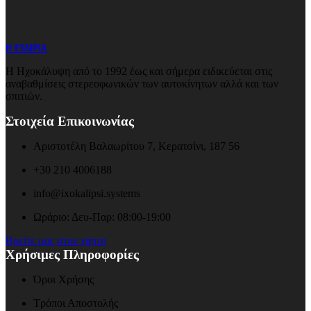
Η ΕΤΑΙΡΙΑ
Η Ηχοκάλυψη από το 1992 έως και σήμερα ειδικεύεται στις
αναβαθμίσεις στερεοφωνικών των αυτοκίνητων αλλά και των
σπιτιών.
Στοιχεία Επικοινωνίας
Αριστοτέλη Βαλαωρίτου 7, Κερατσίνι, 187 56
+30 210 4006188
info@ixokalipsi.systems
Ωράριο: Δευ-Παρ: 08:00-19:00
Βρείτε μας στον χάρτη
Χρήσιμες Πληροφορίες
Όροι Χρήσης
Τρόποι Αποστολής