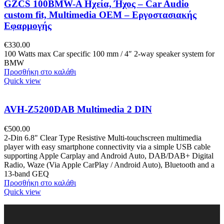
GZCS 100BMW-A Ηχεία, Ήχος – Car Audio
custom fit, Multimedia OEM – Εργοστασιακής
Εφαρμογής
€
330.00
100 Watts max Car specific 100 mm / 4″ 2-way speaker system for
BMW
Προσθήκη στο καλάθι
Quick view
AVH-Z5200DAB Multimedia 2 DIN
€
500.00
2-Din 6.8" Clear Type Resistive Multi-touchscreen multimedia
player with easy smartphone connectivity via a simple USB cable
supporting Apple Carplay and Android Auto, DAB/DAB+ Digital
Radio, Waze (Via Apple CarPlay / Android Auto), Bluetooth and a
13-band GEQ
Προσθήκη στο καλάθι
Quick view