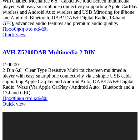
Wifi enabled Mechafree 6.8” Capacitive touchscreen multimedia
player, with easy smartphone connectivity supporting Apple CarPlay
wireless and Android Auto wireless and USB Mirroring for iPhone
and Android. Bluetooth, DAB/ DAB+ Digital Radio, 13-band
GEQ, advanced audio features and premium audio quality.
Προσθήκη στο καλάθι
Quick view
AVH-Z5200DAB Multimedia 2 DIN
€
500.00
2-Din 6.8" Clear Type Resistive Multi-touchscreen multimedia
player with easy smartphone connectivity via a simple USB cable
supporting Apple Carplay and Android Auto, DAB/DAB+ Digital
Radio, Waze (Via Apple CarPlay / Android Auto), Bluetooth and a
13-band GEQ
Προσθήκη στο καλάθι
Quick view