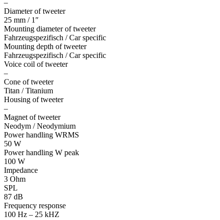
–
Diameter of tweeter
25 mm / 1″
Mounting diameter of tweeter
Fahrzeugspezifisch / Car specific
Mounting depth of tweeter
Fahrzeugspezifisch / Car specific
Voice coil of tweeter
–
Cone of tweeter
Titan / Titanium
Housing of tweeter
–
Magnet of tweeter
Neodym / Neodymium
Power handling WRMS
50 W
Power handling W peak
100 W
Impedance
3 Ohm
SPL
87 dB
Frequency response
100 Hz – 25 kHΖ