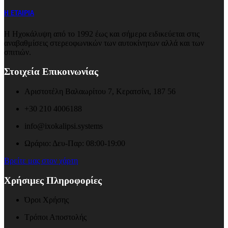
Η ΕΤΑΙΡΙΑ
Η Ηχοκάλυψη από το 1992 έως και σήμερα ειδικεύεται στις
αναβαθμίσεις στερεοφωνικών των αυτοκίνητων αλλά και των
σπιτιών.
Στοιχεία Επικοινωνίας
Αριστοτέλη Βαλαωρίτου 7, Κερατσίνι, 187 56
+30 210 4006188
info@ixokalipsi.systems
Ωράριο: Δευ-Παρ: 08:00-19:00
Βρείτε μας στον χάρτη
Χρήσιμες Πληροφορίες
Όροι Χρήσης
Τρόποι Αποστολής