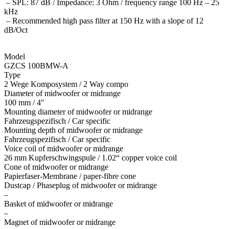
– SPL: 87 dB / Impedance: 3 Ohm / frequency range 100 Hz – 25
kHz
– Recommended high pass filter at 150 Hz with a slope of 12
dB/Oct
Model
GZCS 100BMW-A
Type
2 Wege Komposystem / 2 Way compo
Diameter of midwoofer or midrange
100 mm / 4″
Mounting diameter of midwoofer or midrange
Fahrzeugspezifisch / Car specific
Mounting depth of midwoofer or midrange
Fahrzeugspezifisch / Car specific
Voice coil of midwoofer or midrange
26 mm Kupferschwingspule / 1.02“ copper voice coil
Cone of midwoofer or midrange
Papierfaser-Membrane / paper-fibre cone
Dustcap / Phaseplug of midwoofer or midrange
–
Basket of midwoofer or midrange
–
Magnet of midwoofer or midrange