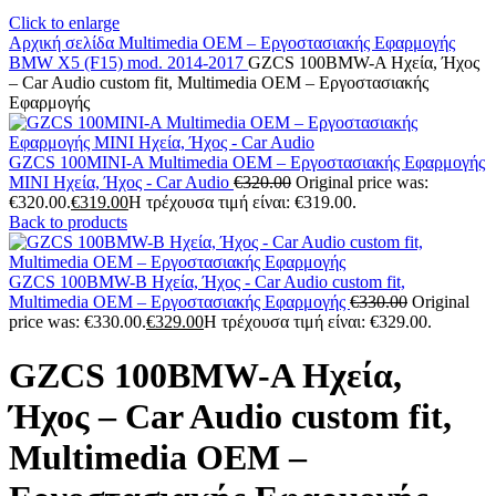
Click to enlarge
Αρχική σελίδα
Multimedia
OEM – Εργοστασιακής Εφαρμογής
BMW
X5 (F15) mod. 2014-2017
GZCS 100BMW-A Ηχεία, Ήχος
– Car Audio custom fit, Multimedia OEM – Εργοστασιακής
Εφαρμογής
GZCS 100MINI-A Multimedia OEM – Εργοστασιακής Εφαρμογής
MINI Ηχεία, Ήχος - Car Audio
€
320.00
Original price was:
€320.00.
€
319.00
Η τρέχουσα τιμή είναι: €319.00.
Back to products
GZCS 100BMW-B Ηχεία, Ήχος - Car Audio custom fit,
Multimedia OEM – Εργοστασιακής Εφαρμογής
€
330.00
Original
price was: €330.00.
€
329.00
Η τρέχουσα τιμή είναι: €329.00.
GZCS 100BMW-A Ηχεία,
Ήχος – Car Audio custom fit,
Multimedia OEM –