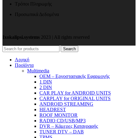
Τρόποι Πληρωμής
Προσωπικά Δεδομένα
Ixokalipsi.systems
2023 | All rights reserved
Search
Αρχική
Προϊόντα
Μultimedia
OEM – Εργοστασιακής Εφαρμογής
1 DIN
2 DIN
CAR PLAY for ANDROID UNITS
CARPLAY for ORIGINAL UNITS
ANDROID STREAMING
HEADREST
ROOF MONITOR
RADIO CD/USB/MP3
DVR – Κάμερες Καταγραφής
TUNER DTV – DAB
TPMS