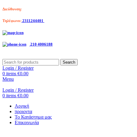
Διεύθυνση:
Λαγκαδά 203, Θεσσαλονίκη
Τηλέφωνο:
2311244401
Αριστοτέλη Βαλαωρίτου 7, Κερατσίνι
210 4006188
Search
Login / Register
0
items
€
0.00
Menu
Login / Register
0
items
€
0.00
Αρχική
προιοντα
Το Κατάστημα μας
Επικοινωνία