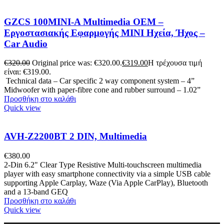
GZCS 100MINI-A Multimedia OEM –
Εργοστασιακής Εφαρμογής MINI Ηχεία, Ήχος –
Car Audio
€
320.00
Original price was: €320.00.
€
319.00
Η τρέχουσα τιμή
είναι: €319.00.
Technical data – Car specific 2 way component system – 4”
Midwoofer with paper-fibre cone and rubber surround – 1.02”
Προσθήκη στο καλάθι
Quick view
AVH-Z2200BT 2 DIN, Multimedia
€
380.00
2-Din 6.2" Clear Type Resistive Multi-touchscreen multimedia
player with easy smartphone connectivity via a simple USB cable
supporting Apple Carplay, Waze (Via Apple CarPlay), Bluetooth
and a 13-band GEQ
Προσθήκη στο καλάθι
Quick view