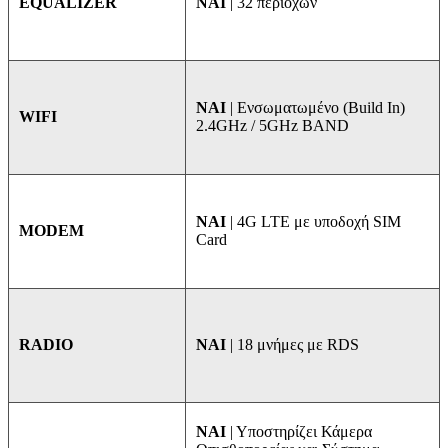
NAI
| 32 περιοχών
EQUALIZER
ΝΑΙ
| Ενσωματωμένο (Build In)
WIFI
2.4GHz / 5GHz BAND
NAI
| 4G LTE με υποδοχή SIM
MODEM
Card
ΝΑΙ
| 18 μνήμες με RDS
RADIO
ΝΑΙ
| Υποστηρίζει Κάμερα