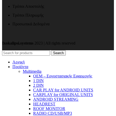
Τρόποι Αποστολής
Τρόποι Πληρωμής
Προσωπικά Δεδομένα
Ixokalipsi.systems
2023 | All rights reserved
Search
Αρχική
Προϊόντα
Μultimedia
OEM – Εργοστασιακής Εφαρμογής
1 DIN
2 DIN
CAR PLAY for ANDROID UNITS
CARPLAY for ORIGINAL UNITS
ANDROID STREAMING
HEADREST
ROOF MONITOR
RADIO CD/USB/MP3