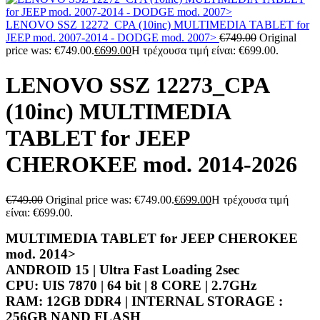
LENOVO SSZ 12272_CPA (10inc) MULTIMEDIA TABLET for
JEEP mod. 2007-2014 - DODGE mod. 2007>
€
749.00
Original
price was: €749.00.
€
699.00
Η τρέχουσα τιμή είναι: €699.00.
LENOVO SSZ 12273_CPA
(10inc) MULTIMEDIA
TABLET for JEEP
CHEROKEE mod. 2014-2026
€
749.00
Original price was: €749.00.
€
699.00
Η τρέχουσα τιμή
είναι: €699.00.
MULTIMEDIA TABLET for JEEP CHEROKEE
mod. 2014>
ANDROID 15 | Ultra Fast Loading 2sec
CPU: UIS 7870 | 64 bit | 8 CORE | 2.7GHz
RAM: 12GB DDR4 | INTERNAL STORAGE :
256GB NAND FLASH