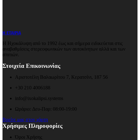
Η ΕΤΑΙΡΙΑ
Η Ηχοκάλυψη από το 1992 έως και σήμερα ειδικεύεται στις
αναβαθμίσεις στερεοφωνικών των αυτοκίνητων αλλά και των
σπιτιών.
Στοιχεία Επικοινωνίας
Αριστοτέλη Βαλαωρίτου 7, Κερατσίνι, 187 56
+30 210 4006188
info@ixokalipsi.systems
Ωράριο: Δευ-Παρ: 08:00-19:00
Βρείτε μας στον χάρτη
Χρήσιμες Πληροφορίες
Όροι Χρήσης