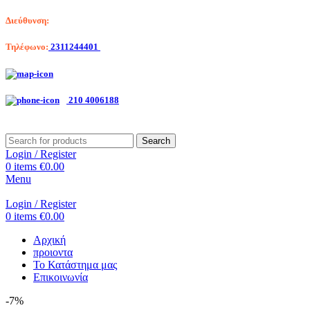
Διεύθυνση:
Λαγκαδά 203, Θεσσαλονίκη
Τηλέφωνο:
2311244401
Αριστοτέλη Βαλαωρίτου 7, Κερατσίνι
210 4006188
Search
Login / Register
0
items
€
0.00
Menu
Login / Register
0
items
€
0.00
Αρχική
προιοντα
Το Κατάστημα μας
Επικοινωνία
-7%