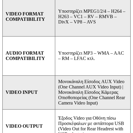
Υποστηρίζει MPEG1/2/4 –
H264 –
VIDEO FORMAT
H263 –
VC1 –
RV –
RMVB –
COMPATIBILITY
DivX –
VP8 –
AVS
Υποστηρίζει MP3 –
WMA –
AAC
AUDIO FORMAT
–
RM –
LFAC κτλ.
COMPATIBILITY
Μονοκάναλη Είσοδος AUX Video
(One Channel AUX Video Input) |
Μονοκάναλη Είσοδος Κάμερας
VIDEO INPUT
Οπισθοπορείας (One Channel Rear
Camera Video Input)
Έξοδος Video για Οθόνη πίσω
Προσκέφαλων με αντάπτορα USB
VIDEO OUTPUT
(Video Out for Rear Headrest with