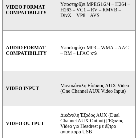
Υποστηρίζει MPEG1/2/4 –
H264 –
VIDEO FORMAT
H263 –
VC1 –
RV –
RMVB –
COMPATIBILITY
DivX –
VP8 –
AVS
Υποστηρίζει MP3 –
WMA –
AAC
AUDIO FORMAT
–
RM –
LFAC κτλ.
COMPATIBILITY
Μονοκάναλη Είσοδος AUX Video
VIDEO INPUT
(One Channel AUX Video Input)
Δικάναλη Έξοδος AUX (Dual
Channel AUX Output) | Έξοδος
VIDEO OUTPUT
Video για Headrest με έξτρα
αντάπτορα USB