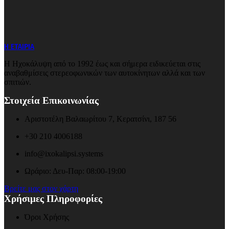
Η ΕΤΑΙΡΙΑ
Η Ηχοκάλυψη από το 1992 έως και σήμερα ειδικεύεται στις
αναβαθμίσεις στερεοφωνικών των αυτοκίνητων αλλά και των
σπιτιών.
Στοιχεία Επικοινωνίας
Αριστοτέλη Βαλαωρίτου 7, Κερατσίνι, 187 56
+30 210 4006188
info@ixokalipsi.systems
Ωράριο: Δευ-Παρ: 08:00-19:00
Βρείτε μας στον χάρτη
Χρήσιμες Πληροφορίες
Όροι Χρήσης