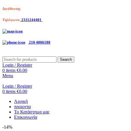
Διεύθυνση:
Λαγκαδά 203, Θεσσαλονίκη
Τηλέφωνο:
2311244401
Αριστοτέλη Βαλαωρίτου 7, Κερατσίνι
210 4006188
Search
Login / Register
0
items
€
0.00
Menu
Login / Register
0
items
€
0.00
Αρχική
προιοντα
Το Κατάστημα μας
Επικοινωνία
-14%