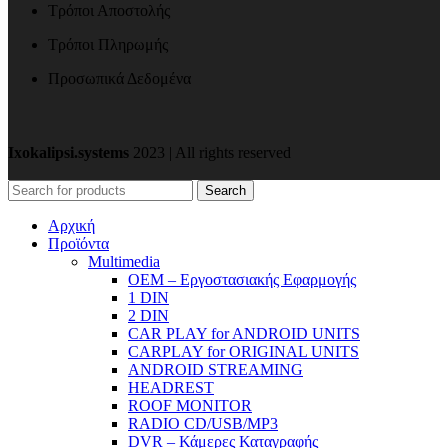
Τρόποι Αποστολής
Τρόποι Πληρωμής
Προσωπικά Δεδομένα
Ixokalipsi.systems
2023 | All rights reserved
Search
Αρχική
Προϊόντα
Μultimedia
OEM – Εργοστασιακής Εφαρμογής
1 DIN
2 DIN
CAR PLAY for ANDROID UNITS
CARPLAY for ORIGINAL UNITS
ANDROID STREAMING
HEADREST
ROOF MONITOR
RADIO CD/USB/MP3
DVR – Κάμερες Καταγραφής