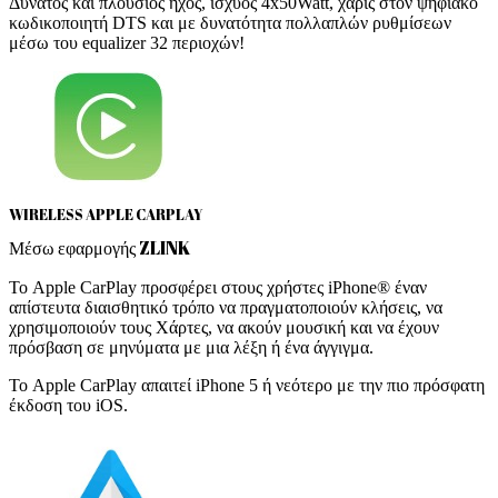
Δυνατός και πλούσιος ήχος, ισχύος 4x50Watt, χάρις στον ψηφιακό
κωδικοποιητή DTS και με δυνατότητα πολλαπλών ρυθμίσεων
μέσω του equalizer 32 περιοχών!
WIRELESS APPLE CARPLAY
Μέσω εφαρμογής ZLINK
Το Apple CarPlay προσφέρει στους χρήστες iPhone® έναν
απίστευτα διαισθητικό τρόπο να πραγματοποιούν κλήσεις, να
χρησιμοποιούν τους Χάρτες, να ακούν μουσική και να έχουν
πρόσβαση σε μηνύματα με μια λέξη ή ένα άγγιγμα.
Το Apple CarPlay απαιτεί iPhone 5 ή νεότερο με την πιο πρόσφατη
έκδοση του iOS.