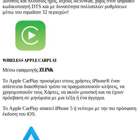
Δυνατός και πλούσιος ήχος, ισχύος 4x50Watt, χάρις στον ψηφιακό
κωδικοποιητή DTS και με δυνατότητα πολλαπλών ρυθμίσεων
μέσω του equalizer 32 περιοχών!
WIRELESS APPLE CARPLAY
Μέσω εφαρμογής ZLINK
Το Apple CarPlay προσφέρει στους χρήστες iPhone® έναν
απίστευτα διαισθητικό τρόπο να πραγματοποιούν κλήσεις, να
χρησιμοποιούν τους Χάρτες, να ακούν μουσική και να έχουν
πρόσβαση σε μηνύματα με μια λέξη ή ένα άγγιγμα.
Το Apple CarPlay απαιτεί iPhone 5 ή νεότερο με την πιο πρόσφατη
έκδοση του iOS.