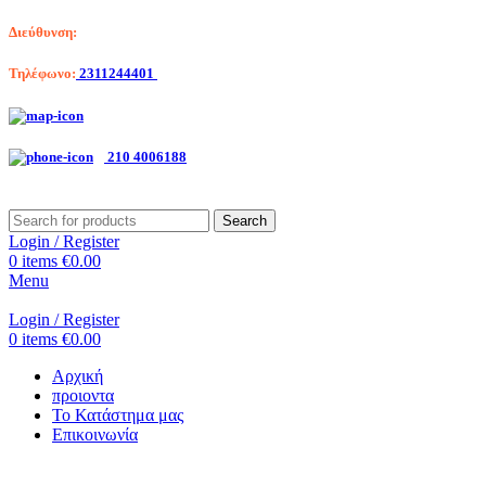
Διεύθυνση:
Λαγκαδά 203, Θεσσαλονίκη
Τηλέφωνο:
2311244401
Αριστοτέλη Βαλαωρίτου 7, Κερατσίνι
210 4006188
Search
Login / Register
0
items
€
0.00
Menu
Login / Register
0
items
€
0.00
Αρχική
προιοντα
Το Κατάστημα μας
Επικοινωνία