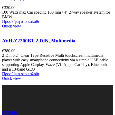
€
330.00
100 Watts max Car specific 100 mm / 4″ 2-way speaker system for
BMW
Προσθήκη στο καλάθι
Quick view
AVH-Z2200BT 2 DIN, Multimedia
€
380.00
2-Din 6.2" Clear Type Resistive Multi-touchscreen multimedia
player with easy smartphone connectivity via a simple USB cable
supporting Apple Carplay, Waze (Via Apple CarPlay), Bluetooth
and a 13-band GEQ
Προσθήκη στο καλάθι
Quick view
Η ΕΤΑΙΡΙΑ