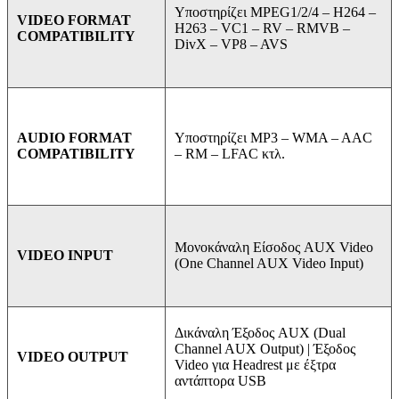
Υποστηρίζει MPEG1/2/4 –
H264 –
VIDEO FORMAT
H263 –
VC1 –
RV –
RMVB –
COMPATIBILITY
DivX –
VP8 –
AVS
Υποστηρίζει MP3 –
WMA –
AAC
AUDIO FORMAT
–
RM –
LFAC κτλ.
COMPATIBILITY
Μονοκάναλη Είσοδος AUX Video
VIDEO INPUT
(One Channel AUX Video Input)
Δικάναλη Έξοδος AUX (Dual
Channel AUX Output) | Έξοδος
VIDEO OUTPUT
Video για Headrest με έξτρα
αντάπτορα USB