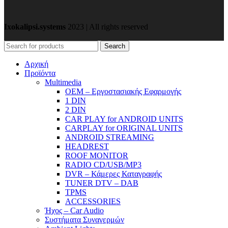
Ixokalipsi.systems
2023 | All rights reserved
Search
Αρχική
Προϊόντα
Μultimedia
OEM – Εργοστασιακής Εφαρμογής
1 DIN
2 DIN
CAR PLAY for ANDROID UNITS
CARPLAY for ORIGINAL UNITS
ANDROID STREAMING
HEADREST
ROOF MONITOR
RADIO CD/USB/MP3
DVR – Κάμερες Καταγραφής
TUNER DTV – DAB
TPMS
ACCESSORIES
Ήχος – Car Audio
Συστήματα Συναγερμών