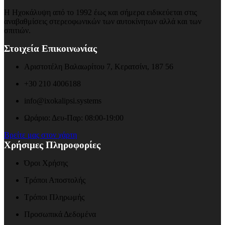
Η Ηχοκάλυψη από το 1992 έως και σήμερα ειδικεύεται στις
αναβαθμίσεις στερεοφωνικών των αυτοκίνητων αλλά και των
σπιτιών.
Στοιχεία Επικοινωνίας
Αριστοτέλη Βαλαωρίτου 7, Κερατσίνι, 187 56
+30 210 4006188
info@ixokalipsi.systems
Ωράριο: Δευ-Παρ: 08:00-19:00
Βρείτε μας στον χάρτη
Χρήσιμες Πληροφορίες
Όροι Χρήσης
Τρόποι Αποστολής
Τρόποι Πληρωμής
Προσωπικά Δεδομένα