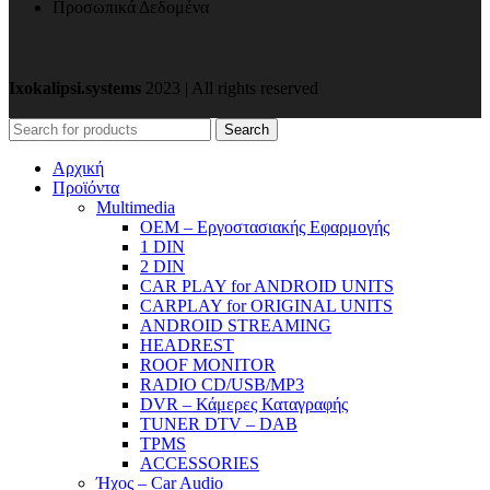
Προσωπικά Δεδομένα
Ixokalipsi.systems
2023 | All rights reserved
Search
Αρχική
Προϊόντα
Μultimedia
OEM – Εργοστασιακής Εφαρμογής
1 DIN
2 DIN
CAR PLAY for ANDROID UNITS
CARPLAY for ORIGINAL UNITS
ANDROID STREAMING
HEADREST
ROOF MONITOR
RADIO CD/USB/MP3
DVR – Κάμερες Καταγραφής
TUNER DTV – DAB
TPMS
ACCESSORIES
Ήχος – Car Audio