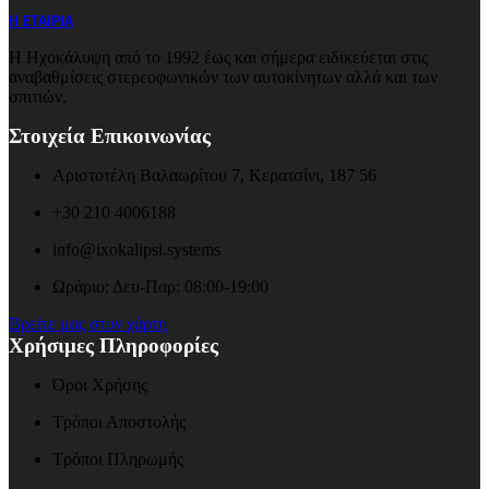
Η ΕΤΑΙΡΙΑ
Η Ηχοκάλυψη από το 1992 έως και σήμερα ειδικεύεται στις
αναβαθμίσεις στερεοφωνικών των αυτοκίνητων αλλά και των
σπιτιών.
Στοιχεία Επικοινωνίας
Αριστοτέλη Βαλαωρίτου 7, Κερατσίνι, 187 56
+30 210 4006188
info@ixokalipsi.systems
Ωράριο: Δευ-Παρ: 08:00-19:00
Βρείτε μας στον χάρτη
Χρήσιμες Πληροφορίες
Όροι Χρήσης
Τρόποι Αποστολής
Τρόποι Πληρωμής