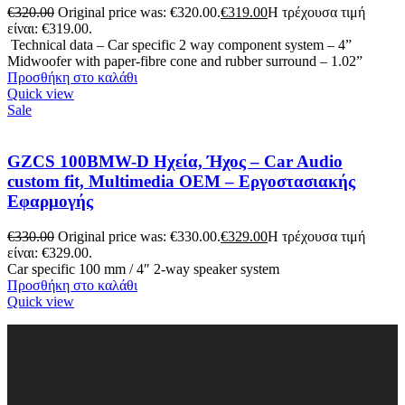
€
320.00
Original price was: €320.00.
€
319.00
Η τρέχουσα τιμή
είναι: €319.00.
Technical data – Car specific 2 way component system – 4”
Midwoofer with paper-fibre cone and rubber surround – 1.02”
Προσθήκη στο καλάθι
Quick view
Sale
GZCS 100BMW-D Ηχεία, Ήχος – Car Audio
custom fit, Multimedia OEM – Εργοστασιακής
Εφαρμογής
€
330.00
Original price was: €330.00.
€
329.00
Η τρέχουσα τιμή
είναι: €329.00.
Car specific 100 mm / 4″ 2-way speaker system
Προσθήκη στο καλάθι
Quick view