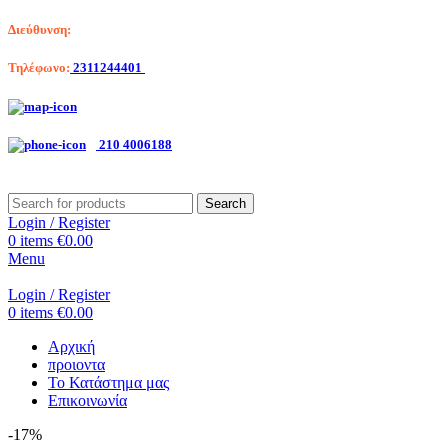
Διεύθυνση:
Λαγκαδά 203, Θεσσαλονίκη
Τηλέφωνο:
2311244401
Αριστοτέλη Βαλαωρίτου 7, Κερατσίνι
210 4006188
Search
Login / Register
0
items
€
0.00
Menu
Login / Register
0
items
€
0.00
Αρχική
προιοντα
Το Κατάστημα μας
Επικοινωνία
-17%