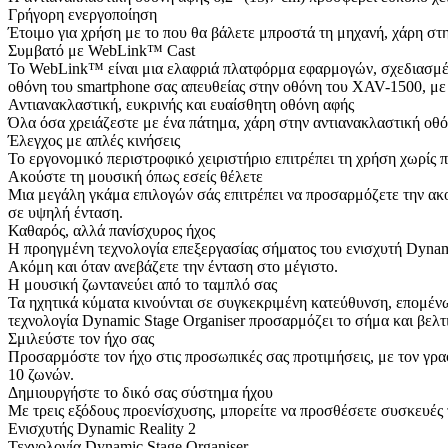
Γρήγορη ενεργοποίηση
Έτοιμο για χρήση με το που θα βάλετε μπροστά τη μηχανή, χάρη στη
Συμβατό με WebLink™ Cast
Το WebLink™ είναι μια ελαφριά πλατφόρμα εφαρμογών, σχεδιασμέν
οθόνη του smartphone σας απευθείας στην οθόνη του XAV-1500, με 
Αντιανακλαστική, ευκρινής και ευαίσθητη οθόνη αφής
Όλα όσα χρειάζεστε με ένα πάτημα, χάρη στην αντιανακλαστική οθόνη
Έλεγχος με απλές κινήσεις
Το εργονομικό περιστροφικό χειριστήριο επιτρέπει τη χρήση χωρίς π
Ακούστε τη μουσική όπως εσείς θέλετε
Μια μεγάλη γκάμα επιλογών σάς επιτρέπει να προσαρμόζετε την ακο
σε υψηλή ένταση.
Καθαρός, αλλά πανίσχυρος ήχος
Η προηγμένη τεχνολογία επεξεργασίας σήματος του ενισχυτή Dynami
Ακόμη και όταν ανεβάζετε την ένταση στο μέγιστο.
Η μουσική ζωντανεύει από το ταμπλό σας
Τα ηχητικά κύματα κινούνται σε συγκεκριμένη κατεύθυνση, επομένως,
τεχνολογία Dynamic Stage Organiser προσαρμόζει το σήμα και βελτ
Σμιλεύστε τον ήχο σας
Προσαρμόστε τον ήχο στις προσωπικές σας προτιμήσεις, με τον γρ
10 ζωνών.
Δημιουργήστε το δικό σας σύστημα ήχου
Με τρεις εξόδους προενίσχυσης, μπορείτε να προσθέσετε συσκευές 
Ενισχυτής Dynamic Reality 2
Τεχνολογία Dynamic Stage Organiser