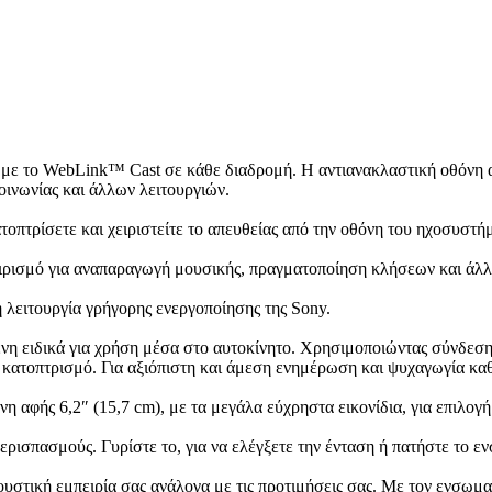
με το WebLink™ Cast σε κάθε διαδρομή. Η αντιανακλαστική οθόνη αφή
οινωνίας και άλλων λειτουργιών.
οπτρίσετε και χειριστείτε το απευθείας από την οθόνη του ηχοσυστή
ειρισμό για αναπαραγωγή μουσικής, πραγματοποίηση κλήσεων και άλλ
 λειτουργία γρήγορης ενεργοποίησης της Sony.
η ειδικά για χρήση μέσα στο αυτοκίνητο. Χρησιμοποιώντας σύνδεση 
κατοπτρισμό. Για αξιόπιστη και άμεση ενημέρωση και ψυχαγωγία καθ
 αφής 6,2″ (15,7 cm), με τα μεγάλα εύχρηστα εικονίδια, για επιλογή
ερισπασμούς. Γυρίστε το, για να ελέγξετε την ένταση ή πατήστε το ε
υστική εμπειρία σας ανάλογα με τις προτιμήσεις σας. Με τον ενσωμα