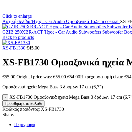
Click to enlarge
Αρχική σελίδα
Ήχος - Car Audio
Ομοαξονικά
16.5cm coaxial
XS-FB
GZIB 250XBR-ACT Ήχος - Car Audio Subwoofers Subwoofer Bo
Back to products
XS-FB1330
€
45.00
XS-FB1730 Ομοαξονικά ηχεία Me
€
55.00
Original price was: €55.00.
€
54.00
Η τρέχουσα τιμή είναι: €54
Ομοαξονικά ηχεία Mega Bass 3 δρόμων 17 cm (6,7″)
XS-FB1730 Ομοαξονικά ηχεία Mega Bass 3 δρόμων 17 cm (6,7″
Προσθήκη στο καλάθι
Κωδικός προϊόντος:
XS-FB1730
Share:
Περιγραφή