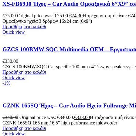
XS-FB6930 Ήχος – Car Audio Ομοαξονικά 6”Χ9” coa
€
75.00
Original price was: €75.00.
€
74.30
Η τρέχουσα τιμή είναι: €74
Ομοαξονικά ηχεία 3 δρόμων 16x24 cm (6x9")
Προσθήκη στο καλάθι
Quick view
GZCS 100BMW-SQC Multimedia OEM – Εργοστασιακή
€
330.00
GZCS 100BMW-SQC Car specific 100 mm / 4″ 2-way speaker syst
Προσθήκη στο καλάθι
Quick view
-1%
GZNK 165SQ Ήχος – Car Audio Ηχεία Fullrange M
€
340.00
Original price was: €340.00.
€
338.00
Η τρέχουσα τιμή είναι:
GZNK 165SQ 165 mm / 6.5″ high performance midwoofer
Προσθήκη στο καλάθι
Quick view