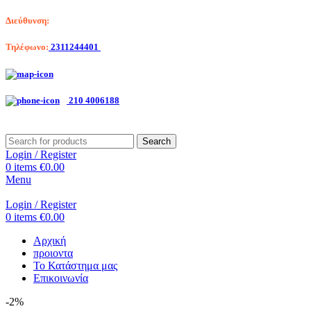
Διεύθυνση:
Λαγκαδά 203, Θεσσαλονίκη
Τηλέφωνο:
2311244401
Αριστοτέλη Βαλαωρίτου 7, Κερατσίνι
210 4006188
Search
Login / Register
0
items
€
0.00
Menu
Login / Register
0
items
€
0.00
Αρχική
προιοντα
Το Κατάστημα μας
Επικοινωνία
-2%