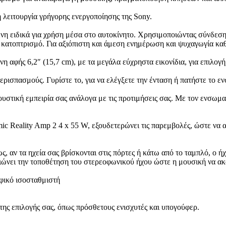
 λειτουργία γρήγορης ενεργοποίησης της Sony.
η ειδικά για χρήση μέσα στο αυτοκίνητο. Χρησιμοποιώντας σύνδεση 
κατοπτρισμό. Για αξιόπιστη και άμεση ενημέρωση και ψυχαγωγία καθ
 αφής 6,2″ (15,7 cm), με τα μεγάλα εύχρηστα εικονίδια, για επιλογή
ερισπασμούς. Γυρίστε το, για να ελέγξετε την ένταση ή πατήστε το ε
υστική εμπειρία σας ανάλογα με τις προτιμήσεις σας. Με τον ενσωμα
c Reality Amp 2 4 x 55 W, εξουδετερώνει τις παρεμβολές, ώστε να α
 αν τα ηχεία σας βρίσκονται στις πόρτες ή κάτω από το ταμπλό, ο ήχ
ιώνει την τοποθέτηση του στερεοφωνικού ήχου ώστε η μουσική να ακο
αφικό ισοσταθμιστή
της επιλογής σας, όπως πρόσθετους ενισχυτές και υπογούφερ.