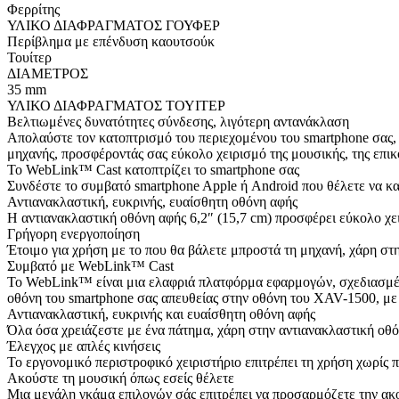
Φερρίτης
ΥΛΙΚΟ ΔΙΑΦΡΑΓΜΑΤΟΣ ΓΟΥΦΕΡ
Περίβλημα με επένδυση καουτσούκ
Τουίτερ
ΔΙΑΜΕΤΡΟΣ
35 mm
ΥΛΙΚΟ ΔΙΑΦΡΑΓΜΑΤΟΣ ΤΟΥΙΤΕΡ
Βελτιωμένες δυνατότητες σύνδεσης, λιγότερη αντανάκλαση
Απολαύστε τον κατοπτρισμό του περιεχομένου του smartphone σας, 
μηχανής, προσφέροντάς σας εύκολο χειρισμό της μουσικής, της επικ
Το WebLink™ Cast κατοπτρίζει το smartphone σας
Συνδέστε το συμβατό smartphone Apple ή Android που θέλετε να κατ
Αντιανακλαστική, ευκρινής, ευαίσθητη οθόνη αφής
Η αντιανακλαστική οθόνη αφής 6,2″ (15,7 cm) προσφέρει εύκολο χ
Γρήγορη ενεργοποίηση
Έτοιμο για χρήση με το που θα βάλετε μπροστά τη μηχανή, χάρη στη
Συμβατό με WebLink™ Cast
Το WebLink™ είναι μια ελαφριά πλατφόρμα εφαρμογών, σχεδιασμέν
οθόνη του smartphone σας απευθείας στην οθόνη του XAV-1500, με 
Αντιανακλαστική, ευκρινής και ευαίσθητη οθόνη αφής
Όλα όσα χρειάζεστε με ένα πάτημα, χάρη στην αντιανακλαστική οθόνη
Έλεγχος με απλές κινήσεις
Το εργονομικό περιστροφικό χειριστήριο επιτρέπει τη χρήση χωρίς π
Ακούστε τη μουσική όπως εσείς θέλετε
Μια μεγάλη γκάμα επιλογών σάς επιτρέπει να προσαρμόζετε την ακο