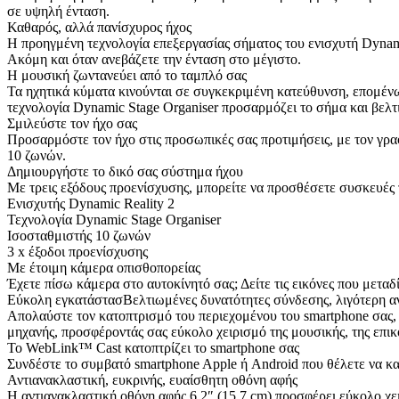
σε υψηλή ένταση.
Καθαρός, αλλά πανίσχυρος ήχος
Η προηγμένη τεχνολογία επεξεργασίας σήματος του ενισχυτή Dynami
Ακόμη και όταν ανεβάζετε την ένταση στο μέγιστο.
Η μουσική ζωντανεύει από το ταμπλό σας
Τα ηχητικά κύματα κινούνται σε συγκεκριμένη κατεύθυνση, επομένως,
τεχνολογία Dynamic Stage Organiser προσαρμόζει το σήμα και βελτ
Σμιλεύστε τον ήχο σας
Προσαρμόστε τον ήχο στις προσωπικές σας προτιμήσεις, με τον γρ
10 ζωνών.
Δημιουργήστε το δικό σας σύστημα ήχου
Με τρεις εξόδους προενίσχυσης, μπορείτε να προσθέσετε συσκευές 
Ενισχυτής Dynamic Reality 2
Τεχνολογία Dynamic Stage Organiser
Ισοσταθμιστής 10 ζωνών
3 x έξοδοι προενίσχυσης
Με έτοιμη κάμερα οπισθοπορείας
Έχετε πίσω κάμερα στο αυτοκίνητό σας; Δείτε τις εικόνες που μετα
Εύκολη εγκατάστασΒελτιωμένες δυνατότητες σύνδεσης, λιγότερη 
Απολαύστε τον κατοπτρισμό του περιεχομένου του smartphone σας, 
μηχανής, προσφέροντάς σας εύκολο χειρισμό της μουσικής, της επικ
Το WebLink™ Cast κατοπτρίζει το smartphone σας
Συνδέστε το συμβατό smartphone Apple ή Android που θέλετε να κατ
Αντιανακλαστική, ευκρινής, ευαίσθητη οθόνη αφής
Η αντιανακλαστική οθόνη αφής 6,2″ (15,7 cm) προσφέρει εύκολο χ