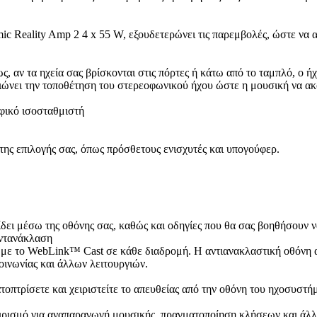
c Reality Amp 2 4 x 55 W, εξουδετερώνει τις παρεμβολές, ώστε να α
 αν τα ηχεία σας βρίσκονται στις πόρτες ή κάτω από το ταμπλό, ο ήχ
ιώνει την τοποθέτηση του στερεοφωνικού ήχου ώστε η μουσική να ακο
αφικό ισοσταθμιστή
της επιλογής σας, όπως πρόσθετους ενισχυτές και υπογούφερ.
δίδει μέσω της οθόνης σας, καθώς και οδηγίες που θα σας βοηθήσουν 
αντανάκλαση
με το WebLink™ Cast σε κάθε διαδρομή. Η αντιανακλαστική οθόνη αφή
οινωνίας και άλλων λειτουργιών.
οπτρίσετε και χειριστείτε το απευθείας από την οθόνη του ηχοσυστή
ειρισμό για αναπαραγωγή μουσικής, πραγματοποίηση κλήσεων και άλλ