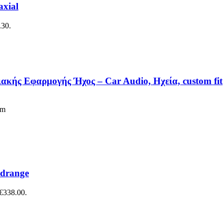
xial
.30.
ς Εφαρμογής Ήχος – Car Audio, Ηχεία, custom fit
em
idrange
 €338.00.