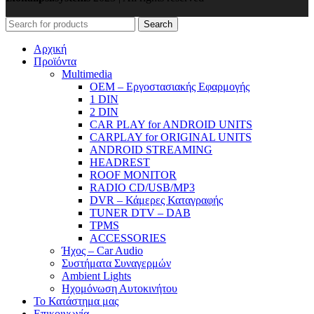
Search
Αρχική
Προϊόντα
Μultimedia
OEM – Εργοστασιακής Εφαρμογής
1 DIN
2 DIN
CAR PLAY for ANDROID UNITS
CARPLAY for ORIGINAL UNITS
ANDROID STREAMING
HEADREST
ROOF MONITOR
RADIO CD/USB/MP3
DVR – Κάμερες Καταγραφής
TUNER DTV – DAB
TPMS
ACCESSORIES
Ήχος – Car Audio
Συστήματα Συναγερμών
Ambient Lights
Hχομόνωση Αυτοκινήτου
Το Κατάστημα μας
Επικοινωνία