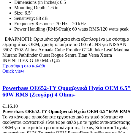
Dimensions (in Inches): 6.5
Mounting Depth: 1.6 in
Size: 6.5″
Sensitivity: 88 dB
Frequency Response: 70 Hz – 20 kHz
Power Handling (RMS/Peak): 60 watts RMS/120 watts peak
ΕΦΑΡΜΟΓΗ: Ορισμένα οχήματα είναι εξοπλισμένα με σύστημα
εξαρτημάτων OEM, χρησιμοποιήστε το OE65C-NS για NISSAN
350Z 370Z Altima Armada Cube Frontier GT-R Juke Leaf Maxima
Murano Pathfinder Quest Rogue Sentra Titan Versa Xterra
INFINITI FX G I30 M45 Q45
Προσθήκη στο καλάθι
Quick view
Powerbass OE652-TY Ομοαξονικά Ηχεία ΟΕΜ 6.5’’
60W RMS (Ζευγάρι) 4 Ohms-
€
116.10
Powerbass OE652-TY Ομοαξονικά Ηχεία ΟΕΜ 6.5’’ 60W RMS
Το να κάνουμε οποιοδήποτε εργοστασιακό ηχητικό σύστημα να
ακούγεται φανταστικά είναι τώρα απλό με τα ηχεία αντικατάστασης
ΟΕΜ για τα περισσότερα αυτοκίνητα της Lexus, Scion και Toyota,
φορτηγά και SUV. Τα ηχεία OEM PowerBass διατίθενται σε δύο