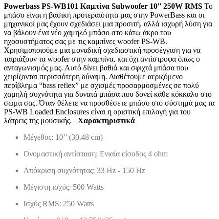
Powerbass PS-WB101 Καμπίνα Subwoofer 10'' 250W RMS
Το
μπάσο είναι η βασική προτεραιότητα μας στην
PowerBass
και οι
μηχανικοί μας έχουν σχεδιάσει μια προσιτή, αλλά ισχυρή λύση για
να βάλουν ένα νέο χαμηλό μπάσο στο κάτω άκρο του
ηχοσυστήματος σας με τις καμπίνες
woofer
PS
-
WB
.
Χρησιμοποιούμε μια μοναδική σχεδιαστική προσέγγιση για να
ταιριάζουν τα woofer στην καμπίνα, και όχι αντίστροφα όπως ο
ανταγωνισμός μας. Αυτό δίνει βαθιά και σφιχτά μπάσα που
χειρίζονται περισσότερη δύναμη.
Διαθέτουμε αεριζόμενο
περίβλημα “bass reflex” με σχισμές προσαρμοσμένες σε πολύ
χαμηλή συχνότητα για δυνατά μπάσα που δονεί κάθε κόκκαλο στο
σώμα σας. Όταν θέλετε να προσθέσετε μπάσο στο σύστημά μας τα
PS-WB Loaded Enclosures είναι η οριστική επιλογή για του
λάτρεις της μουσικής.
Χαρακτηριστικά
Μέγεθος: 10’’ (30.48 cm)
Ονομαστική αντίσταση: Ενιαία είσοδος 4 ohm
Απόκριση συχνότητας: 33 Hz - 150 Hz
Μέγιστη ισχύς: 500 Watts
Ισχύς RMS: 250 Watts