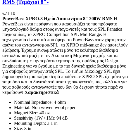
RMS (Τεμάχιο) 8″-
€
71.10
PowerBass XPRO-8 Ηχείο Αυτοκινήτου 8″ 200W RMS
Η
PowerBass είναι περήφανη που παρουσιάζει το πιο πρόσφατο
μηχανολογικό θαύμα στους ανταγωνιστές και τους SPL Fanatics
παγκοσμίως, το XPRO Competition SPL Mid-Range. Η
τεχνογνωσία είναι αυτό που έφερε το PowerBass στον χάρτη στην
αρένα του ανταγωνισμού/SPL, τα XPRO mid-range δεν αποτελούν
εξαίρεση. Έχουμε ενσωματώσει μόνο τα καλύτερα διαθέσιμα
ανταλλακτικά μαζί με την Ακουστική Μηχανική αιχμής και τα
συνδυάσαμε με την τεράστια εμπειρία της ομάδας μας Design
Engineering για να βγούμε με τα πιο δυνατά ηχεία διαθέσιμα μόνο
για σοβαρούς ανταγωνιστές SPL. Το τμήμα Mixology SPL έχει
δημιουργήσει μια πλήρη σειρά προϊόντων XPRO SPL όχι μόνο για
τα μπάσα και τα δυνατά στόματα της οικογένειάς μας, αλλά και για
τους σοβαρούς ανταγωνιστές που δεν θα δεχτούν τίποτα παρά να
κερδίσουν!
Χαρακτηριστικά
Nominal Impedance: 4-ohm
Material: Non woven wool paper
Magnet Size: 40 oz.
Sensitivity (1W / 1M): 94 dB
Mounting Depth: 3.1 in
Size: 8 in