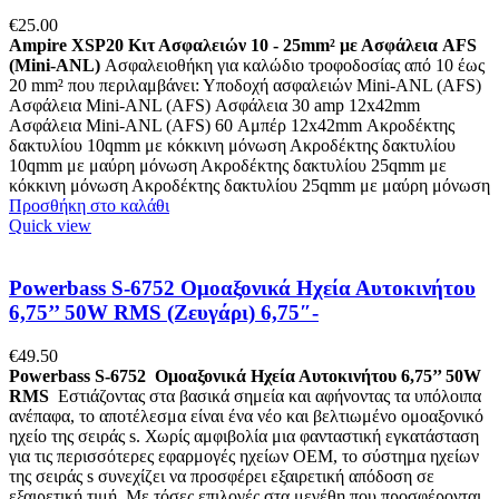
€
25.00
Ampire XSP20 Κιτ Ασφαλειών 10 - 25mm² με Ασφάλεια AFS
(Mini-ANL)
Ασφαλειοθήκη για καλώδιο τροφοδοσίας από 10 έως
20 mm² που περιλαμβάνει: Υποδοχή ασφαλειών Mini-ANL (AFS)
Ασφάλεια Mini-ANL (AFS) Ασφάλεια 30 amp 12x42mm
Ασφάλεια Mini-ANL (AFS) 60 Αμπέρ 12x42mm Ακροδέκτης
δακτυλίου 10qmm με κόκκινη μόνωση Ακροδέκτης δακτυλίου
10qmm με μαύρη μόνωση Ακροδέκτης δακτυλίου 25qmm με
κόκκινη μόνωση Ακροδέκτης δακτυλίου 25qmm με μαύρη μόνωση
Προσθήκη στο καλάθι
Quick view
Powerbass S-6752 Ομοαξονικά Ηχεία Αυτοκινήτου
6,75’’ 50W RMS (Ζευγάρι) 6,75″-
€
49.50
Powerbass S-6752 Ομοαξονικά Ηχεία Αυτοκινήτου 6,75’’ 50W
RMS
Εστιάζοντας στα βασικά σημεία και αφήνοντας τα υπόλοιπα
ανέπαφα, το αποτέλεσμα είναι ένα νέο και βελτιωμένο ομοαξονικό
ηχείο της σειράς s. Χωρίς αμφιβολία μια φανταστική εγκατάσταση
για τις περισσότερες εφαρμογές ηχείων ΟΕΜ, το σύστημα ηχείων
της σειράς s συνεχίζει να προσφέρει εξαιρετική απόδοση σε
εξαιρετική τιμή. Με τόσες επιλογές στα μεγέθη που προσφέρονται,