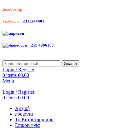
Διεύθυνση:
Λαγκαδά 203, Θεσσαλονίκη
Τηλέφωνο:
2311244401
Αριστοτέλη Βαλαωρίτου 7, Κερατσίνι
210 4006188
Search
Login / Register
0
items
€
0.00
Menu
Login / Register
0
items
€
0.00
Αρχική
προιοντα
Το Κατάστημα μας
Επικοινωνία