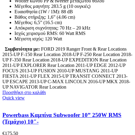
Woofer κώνου PP & tweeter μεταξωτού θόλου
Μέγεθος μαγνήτη: 283.5 g (10 ουγκιές)
Ευαισθησία (1W / 1M): 88 dB
Βάθος στήριξης: 1,6” (4.06 cm)
Μέγεθος: 6,5” (16.5 cm)
Απόκριση συχνότητας: 70 Hz – 20 kHz
Ισχύς χειρισμού RMS: 60 Watt RMS
Μέγιστη ισχύς: 120 Watt
Συμβατότητα με:
FORD 2019 Ranger Front & Rear Locations
2015-UP F-150 Rear Location 2018-UP F-250 Rear Location 2018-
UP F-350 Rear Location 2018-UP EXPEDITION Rear Location
2011-UP EXPLORER Rear Location 2011-UP EDGE 2012-UP
FOCUS 2013-UP FUSION 2010-UP MUSTANG 2011-UP
FIESTA 2011-UP FLEX 2015-UP TRANSIT CONNECT 2013-
UP ESCAPE 2013-UP C-MAX LINCOLN 2016-UP MKX 2018-
UP NAVIGATOR Rear Location
Προσθήκη στο καλάθι
Quick view
Powerbass Καμπίνα Subwoofer 10” 250W RMS
(Τεμάχιο) 10″-
€
175.50