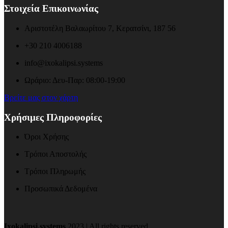
Στοιχεία Επικοινωνίας
Αριστοτέλη Βαλαωρίτου 7, Κερατσίνι, 187 56
+30 210 4006188
info@ixokalipsi.systems
Ωράριο: Δευ-Παρ: 08:00-19:00
Βρείτε μας στον χάρτη
Χρήσιμες Πληροφορίες
Όροι Χρήσης
Τρόποι Αποστολής
Τρόποι Πληρωμής
Προσωπικά Δεδομένα
Ixokalipsi.systems
2023 | All rights reserved