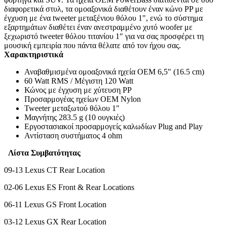
διαφορετικά στυλ, τα ομοαξονικά διαθέτουν έναν κώνο PP με
έγχυση με ένα tweeter μεταξένιου θόλου 1", ενώ το σύστημα
εξαρτημάτων διαθέτει έναν ανεστραμμένο χυτό woofer με
ξεχωριστό tweeter θόλου τιτανίου 1" για να σας προσφέρει τη
μουσική εμπειρία που πάντα θέλατε από τον ήχου σας.
Χαρακτηριστικά
Αναβαθμισμένα ομοαξονικά ηχεία OEM 6,5" (16.5 cm)
60 Watt RMS / Μέγιστη 120 Watt
Κώνος με έγχυση με χύτευση PP
Προσαρμογέας ηχείων OEM Nylon
Tweeter μεταξωτού θόλου 1"
Μαγνήτης 283.5 g (10 ουγκιές)
Εργοστασιακοί προσαρμογείς καλωδίων Plug and Play
Αντίσταση συστήματος 4 ohm
Λίστα Συμβατότητας
09-13 Lexus CT Rear Location
02-06 Lexus ES Front & Rear Locations
06-11 Lexus GS Front Location
03-12 Lexus GX Rear Location