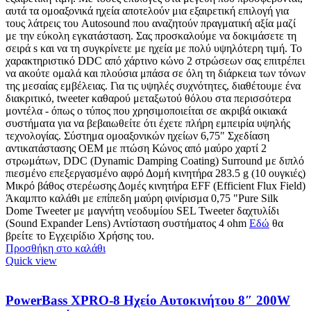
αυτά τα ομοαξονικά ηχεία αποτελούν μια εξαιρετική επιλογή για
τους λάτρεις του Autosound που αναζητούν πραγματική αξία μαζί
με την εύκολη εγκατάσταση. Σας προσκαλούμε να δοκιμάσετε τη
σειρά s και να τη συγκρίνετε με ηχεία με πολύ υψηλότερη τιμή. Το
χαρακτηριστικό DDC από χάρτινο κώνο 2 στρώσεων σας επιτρέπει
να ακούτε ομαλά και πλούσια μπάσα σε όλη τη διάρκεια των τόνων
της μεσαίας εμβέλειας. Για τις υψηλές συχνότητες, διαθέτουμε ένα
διακριτικό, tweeter καθαρού μεταξωτού θόλου στα περισσότερα
μοντέλα - όπως ο τύπος που χρησιμοποιείται σε ακριβά οικιακά
συστήματα για να βεβαιωθείτε ότι έχετε πλήρη εμπειρία υψηλής
τεχνολογίας. Σύστημα ομοαξονικών ηχείων 6,75" Σχεδίαση
αντικατάστασης OEM με πτώση Κώνος από μαύρο χαρτί 2
στρωμάτων, DDC (Dynamic Damping Coating) Surround με διπλό
πιεσμένο επεξεργασμένο αφρό Δομή κινητήρα 283.5 g (10 ουγκιές)
Μικρό βάθος στερέωσης Δομές κινητήρα EFF (Efficient Flux Field)
Άκαμπτο καλάθι με επίπεδη μαύρη φινίρισμα 0,75 "Pure Silk
Dome Tweeter με μαγνήτη νεοδυμίου SEL Tweeter δαχτυλίδι
(Sound Expander Lens) Αντίσταση συστήματος 4 ohm
Εδώ
θα
βρείτε το Εγχειρίδιο Χρήσης του.
Προσθήκη στο καλάθι
Quick view
PowerBass XPRO-8 Ηχείο Αυτοκινήτου 8″ 200W