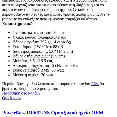
επιχρυσωμένοι ακροδέκτες εισόδου και η στεγανοποίηση, όλα
αυτά συνεργάζονται για να αντισταθούν στη διάβρωση και να
παρατείνουν τη διάρκεια ζωής του ηχείου. Σε κάθε σετ
περιλαμβάνονται λευκές και μαύρες γρίλιες αλουμινίου, ώστε να
μπορείτε να επιλέξετε ποια εμφάνιση ταιριάζει καλύτερα.
Χαρακτηριστικά
Ονομαστική αντίσταση: 3 ohm
Υλικό: κώνος πολυπροπυλενίου
Βάρος μαγνήτη: 397 g (14 ουγκιές)
Ευαισθησία (1W / 1M): 88 dB
Διάμετρος αποκοπής: 5,6'' (14.2 cm)
Βάθος στήριξης: 2,33'' (5.9 cm)
Μέγεθος: 6,5'' (16.5 cm)
Απόκριση συχνότητας: 65 Hz - 20 kHz
Ισχύς χειρισμού RMS: 60 watt
Μέγιστη ισχύς: 120 watt
Περιλαμβάνει γρίλια λευκού και μαύρου αλουμινίου
Εδώ
θα
βρείτε το Εγχειρίδιο Χρήσης του.
Προσθήκη στο καλάθι
Quick view
PowerBass OE652-NS Ομοαξονικά ηχεία OEM