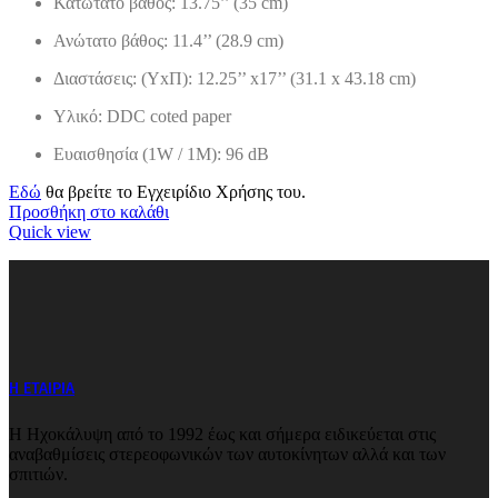
Κατώτατο βάθος: 13.75’’ (35 cm)
Ανώτατο βάθος: 11.4’’ (28.9 cm)
Διαστάσεις: (ΥxΠ): 12.25’’ x17’’ (31.1 x 43.18 cm)
Υλικό: DDC coted paper
Ευαισθησία (1W / 1M): 96 dB
Εδώ
θα βρείτε το Εγχειρίδιο Χρήσης του.
Προσθήκη στο καλάθι
Quick view
Η ΕΤΑΙΡΙΑ
Η Ηχοκάλυψη από το 1992 έως και σήμερα ειδικεύεται στις
αναβαθμίσεις στερεοφωνικών των αυτοκίνητων αλλά και των
σπιτιών.