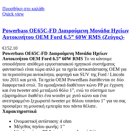
Προσθήκη στο καλάθι
Quick view
Powerbass OE65C-FD Διαιρούμενη Μονάδα Ηχείων
Αυτοκινήτου ΟΕΜ Ford 6.5” 60W RMS (Ζεύγος)-
€
152.10
Powerbass OE65C-FD Διαιρούμενη Μονάδα Ηχείων
Αυτοκινήτου ΟΕΜ Ford 6.5” 60W RMS
Το να κάνουμε
οποιοδήποτε απόθεμα εργοστασιακού ηχητικού συστήματος
φανταστικό είναι τώρα απλό με τα ηχεία αντικατάστασης OEM για
τα περισσότερα αυτοκίνητα, φορτηγά και SUV της Ford / Lincoln
του 2011 και μετά. Τα ηχεία OEM PowerBass διατίθενται σε δύο
διαφορετικά στυλ. Τα ομοαξονικά διαθέτουν κώνο PP με έγχυση
και ένα tweeter από μεταξωτό θόλο 1”, ενώ το σύστημα των
εξαρτημάτων διαθέτει ένα woofer με χυτό κώνο και ένα
ανεστραμμένο ξεχωριστό tweeter με θόλου τιτανίου 1″ για να σας
προσφέρει τη μουσική εμπειρία που πάντα θέλατε.
Χαρακτηριστικά
Ονομαστική αντίσταση: 4 ohm
Μέγεθος πηνίου φωνής: 1’’