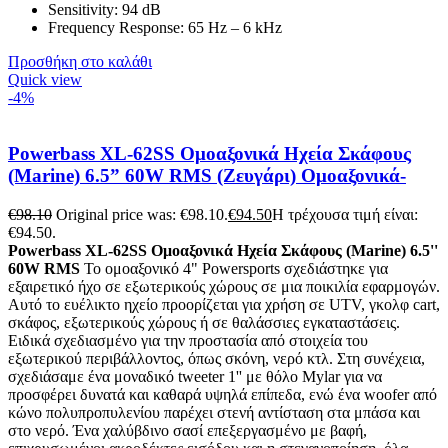
Sensitivity: 94 dB
Frequency Response: 65 Hz – 6 kHz
Προσθήκη στο καλάθι
Quick view
-4%
Powerbass XL-62SS Ομοαξονικά Ηχεία Σκάφους
(Marine) 6.5” 60W RMS (Ζευγάρι) Ομοαξονικά-
€
98.10
Original price was: €98.10.
€
94.50
Η τρέχουσα τιμή είναι:
€94.50.
Powerbass XL-62SS Ομοαξονικά Ηχεία Σκάφους (Marine) 6.5''
60W RMS
Το ομοαξονικό 4" Powersports σχεδιάστηκε για
εξαιρετικό ήχο σε εξωτερικούς χώρους σε μια ποικιλία εφαρμογών.
Αυτό το ευέλικτο ηχείο προορίζεται για χρήση σε UTV, γκολφ cart,
σκάφος, εξωτερικούς χώρους ή σε θαλάσσιες εγκαταστάσεις.
Ειδικά σχεδιασμένο για την προστασία από στοιχεία του
εξωτερικού περιβάλλοντος, όπως σκόνη, νερό κτλ. Στη συνέχεια,
σχεδιάσαμε ένα μοναδικό tweeter 1'' με θόλο Mylar για να
προσφέρει δυνατά και καθαρά υψηλά επίπεδα, ενώ ένα woofer από
κώνο πολυπροπυλενίου παρέχει στενή αντίσταση στα μπάσα και
στο νερό. Ένα χαλύβδινο σασί επεξεργασμένο με βαφή,