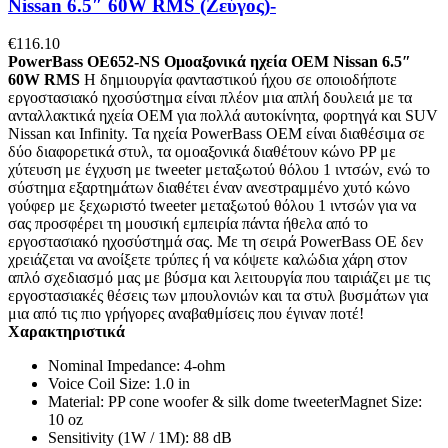
Nissan 6.5″ 60W RMS (Ζεύγος)-
€
116.10
PowerBass OE652-NS Ομοαξονικά ηχεία OEM Nissan 6.5″
60W RMS
Η δημιουργία φανταστικού ήχου σε οποιοδήποτε
εργοστασιακό ηχοσύστημα είναι πλέον μια απλή δουλειά με τα
ανταλλακτικά ηχεία OEM για πολλά αυτοκίνητα, φορτηγά και SUV
Nissan και Infinity. Τα ηχεία PowerBass OEM είναι διαθέσιμα σε
δύο διαφορετικά στυλ, τα ομοαξονικά διαθέτουν κώνο PP με
χύτευση με έγχυση με tweeter μεταξωτού θόλου 1 ιντσών, ενώ το
σύστημα εξαρτημάτων διαθέτει έναν ανεστραμμένο χυτό κώνο
γούφερ με ξεχωριστό tweeter μεταξωτού θόλου 1 ιντσών για να
σας προσφέρει τη μουσική εμπειρία πάντα ήθελα από το
εργοστασιακό ηχοσύστημά σας. Με τη σειρά PowerBass OE δεν
χρειάζεται να ανοίξετε τρύπες ή να κόψετε καλώδια χάρη στον
απλό σχεδιασμό μας με βύσμα και λειτουργία που ταιριάζει με τις
εργοστασιακές θέσεις των μπουλονιών και τα στυλ βυσμάτων για
μια από τις πιο γρήγορες αναβαθμίσεις που έγιναν ποτέ!
Χαρακτηριστικά
Nominal Impedance: 4-ohm
Voice Coil Size: 1.0 in
Material: PP cone woofer & silk dome tweeterMagnet Size:
10 oz
Sensitivity (1W / 1M): 88 dB