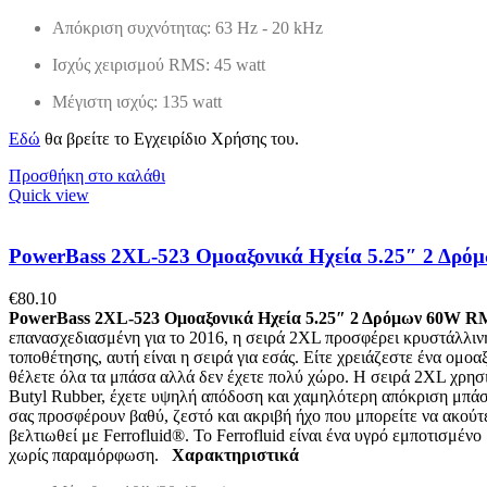
Απόκριση συχνότητας: 63 Hz - 20 kHz
Ισχύς χειρισμού RMS: 45 watt
Μέγιστη ισχύς: 135 watt
Εδώ
θα βρείτε το Εγχειρίδιο Χρήσης του.
Προσθήκη στο καλάθι
Quick view
PowerBass 2XL-523 Ομοαξονικά Ηχεία 5.25″ 2 Δρό
€
80.10
PowerBass 2XL-523 Ομοαξονικά Ηχεία 5.25″ 2 Δρόμων 60W R
επανασχεδιασμένη για το 2016, η σειρά 2XL προσφέρει κρυστάλλινη 
τοποθέτησης, αυτή είναι η σειρά για εσάς. Είτε χρειάζεστε ένα ομ
θέλετε όλα τα μπάσα αλλά δεν έχετε πολύ χώρο. Η σειρά 2XL χρησιμ
Butyl Rubber, έχετε υψηλή απόδοση και χαμηλότερη απόκριση μπά
σας προσφέρουν βαθύ, ζεστό και ακριβή ήχο που μπορείτε να ακούτ
βελτιωθεί με Ferrofluid®. Το Ferrofluid είναι ένα υγρό εμποτισμ
χωρίς παραμόρφωση.
Χαρακτηριστικά