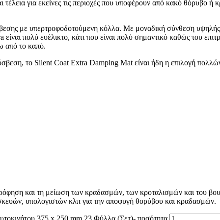
αι τέλεια για εκείνες τις περιοχές που υποφέρουν από κακό θόρυβο 
σβεσης με υπερτροφοδοτούμενη κόλλα. Με μοναδική σύνθεση υψηλής π
a είναι πολύ ευέλικτο, κάτι που είναι πολύ σημαντικό καθώς του επι
ω από το καπό.
σβεση, το Silent Coat Extra Damping Mat είναι ήδη η επιλογή πολλώ
ρρόφηση και τη μείωση των κραδασμών, των κροταλισμών και του βο
σκευών, υπολογιστών κλπ για την αποφυγή θορύβου και κραδασμών.
υτοκινήτου 375 x 250 mm 23 Φύλλα (Σετ)- ποσότητα