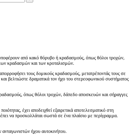
ου υποφέρουν από κακό θόρυβο ή κραδασμούς, όπως θόλοι τροχών,
 των κραδασμών και των κροταλισμών.
 απορροφήσει τους δομικούς κραδασμούς, μετατρέποντάς τους σε
 και βελτιώστε δραματικά τον ήχο του στερεοφωνικού συστήματος
ή κραδασμούς, όπως θόλοι τροχών, δάπεδο αποσκευών και σήραγγες
οιότητας, έχει αποδειχθεί εξαιρετικά αποτελεσματικό στη
τρέπει να προσκολλάται σωστά σε ένα πλαίσιο με περίγραμμα.
ν ανταγωνιστών ήχου αυτοκινήτου.