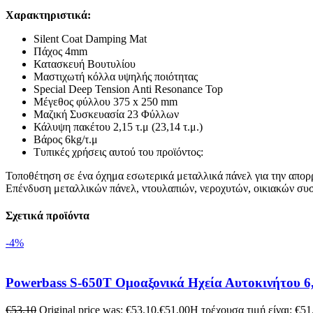
Χαρακτηριστικά:
Silent Coat Damping Mat
Πάχος 4mm
Κατασκευή Βουτυλίου
Μαστιχωτή κόλλα υψηλής ποιότητας
Special Deep Tension Anti Resonance Top
Μέγεθος φύλλου 375 x 250 mm
Μαζική Συσκευασία 23 Φύλλων
Κάλυψη πακέτου 2,15 τ.μ (23,14 τ.μ.)
Βάρος 6kg/τ.μ
Τυπικές χρήσεις αυτού του προϊόντος:
Τοποθέτηση σε ένα όχημα εσωτερικά μεταλλικά πάνελ για την απο
Επένδυση μεταλλικών πάνελ, ντουλαπιών, νεροχυτών, οικιακών συ
Σχετικά προϊόντα
-4%
Powerbass S-650T Ομοαξονικά Ηχεία Αυτοκινήτου 6
€
53.10
Original price was: €53.10.
€
51.00
Η τρέχουσα τιμή είναι: €51