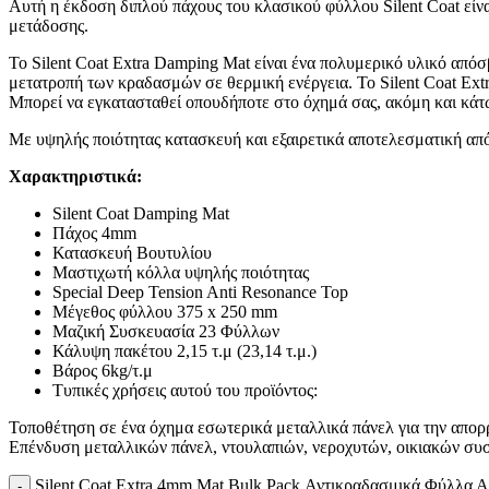
Αυτή η έκδοση διπλού πάχους του κλασικού φύλλου Silent Coat είν
μετάδοσης.
Το Silent Coat Extra Damping Mat είναι ένα πολυμερικό υλικό από
μετατροπή των κραδασμών σε θερμική ενέργεια. Το Silent Coat Extr
Μπορεί να εγκατασταθεί οπουδήποτε στο όχημά σας, ακόμη και κάτ
Με υψηλής ποιότητας κατασκευή και εξαιρετικά αποτελεσματική από
Χαρακτηριστικά:
Silent Coat Damping Mat
Πάχος 4mm
Κατασκευή Βουτυλίου
Μαστιχωτή κόλλα υψηλής ποιότητας
Special Deep Tension Anti Resonance Top
Μέγεθος φύλλου 375 x 250 mm
Μαζική Συσκευασία 23 Φύλλων
Κάλυψη πακέτου 2,15 τ.μ (23,14 τ.μ.)
Βάρος 6kg/τ.μ
Τυπικές χρήσεις αυτού του προϊόντος:
Τοποθέτηση σε ένα όχημα εσωτερικά μεταλλικά πάνελ για την απο
Επένδυση μεταλλικών πάνελ, ντουλαπιών, νεροχυτών, οικιακών συ
Silent Coat Extra 4mm Mat Bulk Pack Αντικραδασμικά Φύλλα Α