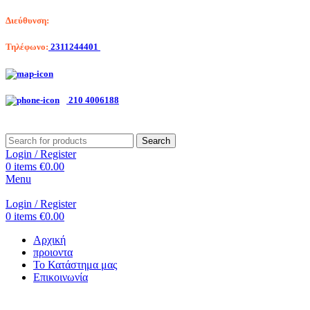
Διεύθυνση:
Λαγκαδά 203, Θεσσαλονίκη
Τηλέφωνο:
2311244401
Αριστοτέλη Βαλαωρίτου 7, Κερατσίνι
210 4006188
Search
Login / Register
0
items
€
0.00
Menu
Login / Register
0
items
€
0.00
Αρχική
προιοντα
Το Κατάστημα μας
Επικοινωνία