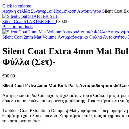
Click to enlarge
Αρχική σελίδα
Συναγερμοί
Hχομόνωση Αυτοκινήτου
Silent Coat E
Silent Coat STARTER SET-
€
30.00
Back to products
Silent Coat 2mm Mat Volume Αντικραδασμικά Φύλλα Αυτοκινήτου 
Silent Coat Extra 4mm Mat Bu
Φύλλα (Σετ)-
€
90.00
Silent Coat Extra 4mm Mat Bulk Pack Αντικραδασμικά Φύλλα 
Αυτή η έκδοση διπλού πάχους 4 χιλιοστών του κλασικού μας στρώματ
δάπεδο αποσκευών και σήραγγες μετάδοσης. Τοποθετήστε σε ένα ό
Το Silent Coat Extra 4mm Damping Mat χρησιμοποιεί περιορισμένη 
θερμότητα χαμηλού επιπέδου. Σταματήστε αυτές τους άσχημους κρο
του αυτοκινήτου σας.