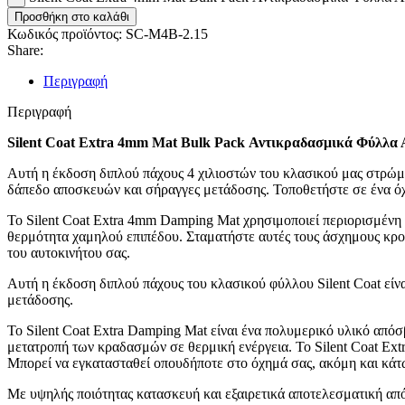
Προσθήκη στο καλάθι
Κωδικός προϊόντος:
SC-M4B-2.15
Share:
Περιγραφή
Περιγραφή
Silent Coat Extra 4mm Mat Bulk Pack Αντικραδασμικά Φύλλα 
Αυτή η έκδοση διπλού πάχους 4 χιλιοστών του κλασικού μας στρώματ
δάπεδο αποσκευών και σήραγγες μετάδοσης. Τοποθετήστε σε ένα ό
Το Silent Coat Extra 4mm Damping Mat χρησιμοποιεί περιορισμένη 
θερμότητα χαμηλού επιπέδου. Σταματήστε αυτές τους άσχημους κρο
του αυτοκινήτου σας.
Αυτή η έκδοση διπλού πάχους του κλασικού φύλλου Silent Coat είν
μετάδοσης.
Το Silent Coat Extra Damping Mat είναι ένα πολυμερικό υλικό από
μετατροπή των κραδασμών σε θερμική ενέργεια. Το Silent Coat Extr
Μπορεί να εγκατασταθεί οπουδήποτε στο όχημά σας, ακόμη και κάτ
Με υψηλής ποιότητας κατασκευή και εξαιρετικά αποτελεσματική από