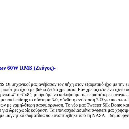
μων 60W RMS (Ζεύγος)-
MS
Οι μηχανικοί μας ανέβασαν τον πήχη στον εξαιρετικό ήχο με την 
ποιότητα ήχου με βαθιά ζεστά χρώματα. Εάν χρειάζεστε ένα ηχείο υψ
οαξονικό 4″ ή 6″x8″, μπορούμε να καλύψουμε τις περισσότερες ανάγκε
οποιεί επίσης το σύστημα 3-0, σύνθετη αντίσταση 3 Ω για πιο αποτε
σων με χαμηλότερη παραμόρφωση. Το νέο μας Tweeter Silk Dome και
ε για ώρες χωρίς κούραση. Τα επανασχεδιασμένα tweeters μας χρησιμ
ένο με μαγνητικά σωματίδια που αναπτύχθηκε από τη NASA—δημιουργεί