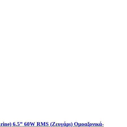
rine) 6.5” 60W RMS (Ζευγάρι) Ομοαξονικά-