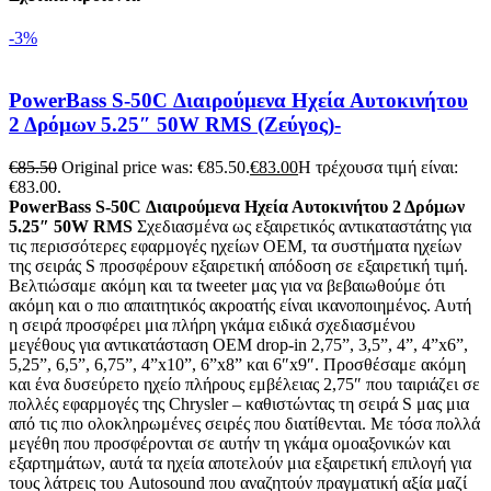
-3%
PowerBass S-50C Διαιρούμενα Ηχεία Αυτοκινήτου
2 Δρόμων 5.25″ 50W RMS (Ζεύγος)-
€
85.50
Original price was: €85.50.
€
83.00
Η τρέχουσα τιμή είναι:
€83.00.
PowerBass S-50C Διαιρούμενα Ηχεία Αυτοκινήτου 2 Δρόμων
5.25″ 50W RMS
Σχεδιασμένα ως εξαιρετικός αντικαταστάτης για
τις περισσότερες εφαρμογές ηχείων OEM, τα συστήματα ηχείων
της σειράς S προσφέρουν εξαιρετική απόδοση σε εξαιρετική τιμή.
Βελτιώσαμε ακόμη και τα tweeter μας για να βεβαιωθούμε ότι
ακόμη και ο πιο απαιτητικός ακροατής είναι ικανοποιημένος. Αυτή
η σειρά προσφέρει μια πλήρη γκάμα ειδικά σχεδιασμένου
μεγέθους για αντικατάσταση OEM drop-in 2,75”, 3,5”, 4”, 4”x6”,
5,25”, 6,5”, 6,75”, 4”x10”, 6”x8” και 6″x9″. Προσθέσαμε ακόμη
και ένα δυσεύρετο ηχείο πλήρους εμβέλειας 2,75″ που ταιριάζει σε
πολλές εφαρμογές της Chrysler – καθιστώντας τη σειρά S μας μια
από τις πιο ολοκληρωμένες σειρές που διατίθενται. Με τόσα πολλά
μεγέθη που προσφέρονται σε αυτήν τη γκάμα ομοαξονικών και
εξαρτημάτων, αυτά τα ηχεία αποτελούν μια εξαιρετική επιλογή για
τους λάτρεις του Autosound που αναζητούν πραγματική αξία μαζί