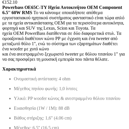
€
152.10
Powerbass OE65C-TY Ηχεία Αυτοκινήτου ΟΕΜ Component
6.5'' 60W RMS
Το να κάνουμε οποιοδήποτε απόθεμα
εργοστασιακού ηχητικού συστήματος φανταστικό είναι τώρα απλό
με τα ηχεία αντικατάστασης OEM για τα περισσότερα αυτοκίνητα,
φορτηγά και SUV της Lexus, Scion και Toyota. Τα
ηχεία OEM PowerBass διατίθενται σε δύο διαφορετικά στυλ. Τα
ομοαξονικά διαθέτουν κώνο PP με έγχυση και ένα tweeter από
μεταξωτό θόλο 1'', ενώ το σύστημα των εξαρτημάτων διαθέτει
ένα woofer με χυτό κώνο
και ένα ανεστραμμένο ξεχωριστό tweeter με θόλου τιτανίου 1" για
να σας προσφέρει τη μουσική εμπειρία που πάντα θέλατε.
Χαρακτηριστικά
Ονομαστική αντίσταση: 4 ohm
Μέγεθος πηνίου φωνής: 1,0 ίντσες
Υλικό: PP woofer κώνος & ανεστραμμένο θόλου τιτανίου
Ευαισθησία (1W / 1M): 88 dB
Βάθος στήριξης: 1,6'' (4.06 cm)
Μέγεθος: 6,5'' (16.5 cm)