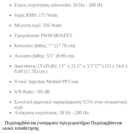
Εύρος συχνότητας
subwoofer: 20 Hz - 200 Hz
Ισχύς RMS:
175 Watts
Μέγιστη ισχύ: 350 Watts
Τροφοδοσία: PWM MOSFET
Κατώτατο βάθος: 7’’ (17.78 cm)
Ανώτατο βάθος: 3.5’’ (8.89 cm)
Διαστάσεις: (Υ
x
Π
x
Β): 13’’
x
21.5’’
x
3.5’’(7’’) (33 x 54.6 x
8.89 (17.78) cm )
Υλικό
: Injection Molded PP Cone
S/N Ratio: >85 dB
Συνολική αρμονική παραμόρφωση: 0,5% στην ονομαστική
ισχύ
Απόκριση συχνότητας: 38 Hz - 280 Hz
Περιλαμβάνεται ενσύρματο τηλεχειριστήριο Περιλαμβάνεται
υλικό τοποθέτησης