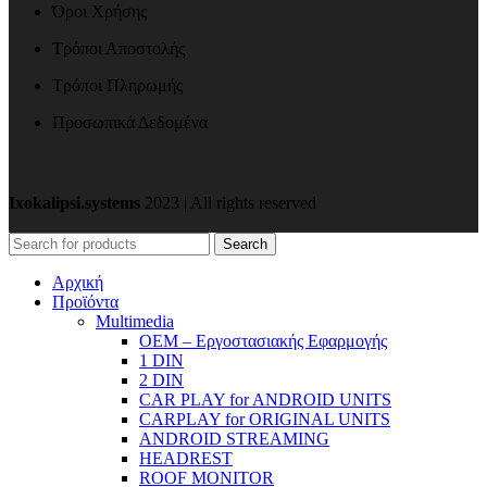
Όροι Χρήσης
Τρόποι Αποστολής
Τρόποι Πληρωμής
Προσωπικά Δεδομένα
Ixokalipsi.systems
2023 | All rights reserved
Search
Αρχική
Προϊόντα
Μultimedia
OEM – Εργοστασιακής Εφαρμογής
1 DIN
2 DIN
CAR PLAY for ANDROID UNITS
CARPLAY for ORIGINAL UNITS
ANDROID STREAMING
HEADREST
ROOF MONITOR