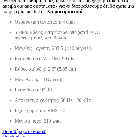
tweeter από καθαρό μετάξι όπως ο τύπος που χρησιμοποιείται σε
ακριβά οικιακά συστήματα - για να διασφαλίσουμε ότι θα έχετε μια
πλήρη εμπειρία hi-fi.
Xαρακτηριστικά
Ονομαστική αντίσταση: 4 ohm
Υλικό: Κώνος 2 στρώσεων από χαρτί DDC
/
tweeter
μεταξωτού θόλου
Μέγεθος μαγνήτη:
283.5 g (10 ουγκιές)
Ευαισθησία (1W / 1M): 90 dB
Βάθος στήριξης: 2,3'' (5.85 cm)
Μέγεθος: 6,5''
(16.5 cm)
Ευαισθησία: 90 dB
Απόκριση συχνότητας: 60 Hz - 20 kHz
Ισχύς χειρισμού RMS: 70
Μέγιστη ισχύ: 210 watt
Προσθήκη στο καλάθι
Quick view