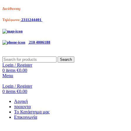
Διεύθυνση:
Λαγκαδά 203, Θεσσαλονίκη
Τηλέφωνο:
2311244401
Αριστοτέλη Βαλαωρίτου 7, Κερατσίνι
210 4006188
Search
Login / Register
0
items
€
0.00
Menu
Login / Register
0
items
€
0.00
Αρχική
προιοντα
Το Κατάστημα μας
Επικοινωνία