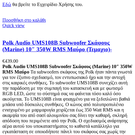
Εδώ
θα βρείτε το Εγχειρίδιο Χρήσης του.
Προσθήκη στο καλάθι
Quick view
Polk Audio UMS108B Subwoofer Σκάφους
(Marine) 10″ 350W RMS Μαύρο (Τεμαχιο)-
€
439.00
Polk Audio UMS108B Subwoofer Σκάφους (Marine) 10″ 350W
RMS Μαύρο
Τα subwoofers σκάφους της Polk ήταν πάντα γνωστά
για τον έξυπνο σχεδιασμό, τον εντυπωσιακό ήχο και την αντοχή
στις καιρικές συνθήκες. Το subwoofer UMS108B συνεχίζει αυτή
την παράδοση με την συμπαγή του κατασκευή και με φωτισμό
RGB LED, ώστε το σύστημά σας να φαίνεται τόσο καλό όσο
ακούγεται. Το UMS108B είναι φτιαγμένο για να ξεδιπλώνει βαθιά
μπάσα υπό δύσκολες συνθήκες. Ο κώνος από πολυπροπυλένιο
ενισχυμένο με μαρμαρυγία χειρίζεται έως 350 Watt RMS και η
ακαμψία του από σασί αλουμινίου σας δίνει την καθαρή, σκληρή
απόδοση που περιμένετε από την Polk. Ο σχεδιασμός ανάρτησης
αέρα αυτού του υποκαταστήματος το καθιστά κατάλληλο για
εγκατάσταση σε οποιοδήποτε πάνελ του σκάφους σας χωρίς την