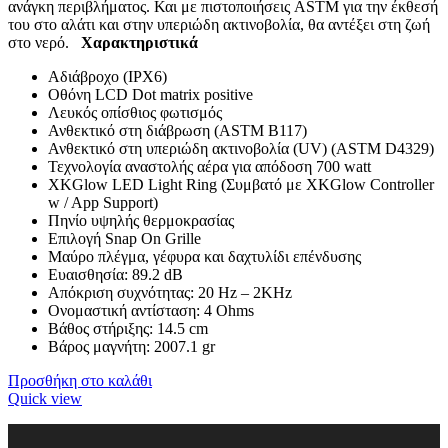
ανάγκη περιβλήματος. Και με πιστοποιήσεις ASTM για την έκθεσή
του στο αλάτι και στην υπεριώδη ακτινοβολία, θα αντέξει στη ζωή
στο νερό.
Χαρακτηριστικά
Αδιάβροχο (IPX6)
Οθόνη LCD Dot matrix positive
Λευκός οπίσθιος φωτισμός
Ανθεκτικό στη διάβρωση (ASTM B117)
Ανθεκτικό στη υπεριώδη ακτινοβολία (UV) (ASTM D4329)
Τεχνολογία αναστολής αέρα για απόδοση 700 watt
XKGlow LED Light Ring (Συμβατό με XKGlow Controller
w / App Support)
Πηνίο υψηλής θερμοκρασίας
Επιλογή Snap On Grille
Μαύρο πλέγμα, γέφυρα και δαχτυλίδι επένδυσης
Ευαισθησία: 89.2 dB
Απόκριση συχνότητας: 20 Hz – 2KHz
Ονομαστική αντίσταση: 4 Ohms
Βάθος στήριξης: 14.5 cm
Βάρος μαγνήτη: 2007.1 gr
Προσθήκη στο καλάθι
Quick view