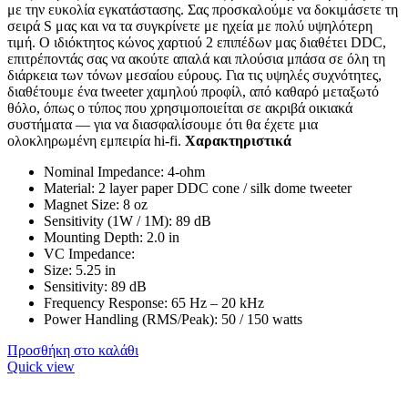
με την ευκολία εγκατάστασης. Σας προσκαλούμε να δοκιμάσετε τη
σειρά S μας και να τα συγκρίνετε με ηχεία με πολύ υψηλότερη
τιμή. Ο ιδιόκτητος κώνος χαρτιού 2 επιπέδων μας διαθέτει DDC,
επιτρέποντάς σας να ακούτε απαλά και πλούσια μπάσα σε όλη τη
διάρκεια των τόνων μεσαίου εύρους. Για τις υψηλές συχνότητες,
διαθέτουμε ένα tweeter χαμηλού προφίλ, από καθαρό μεταξωτό
θόλο, όπως ο τύπος που χρησιμοποιείται σε ακριβά οικιακά
συστήματα — για να διασφαλίσουμε ότι θα έχετε μια
ολοκληρωμένη εμπειρία hi-fi.
Χαρακτηριστικά
Nominal Impedance: 4-ohm
Material: 2 layer paper DDC cone / silk dome tweeter
Magnet Size: 8 oz
Sensitivity (1W / 1M): 89 dB
Mounting Depth: 2.0 in
VC Impedance:
Size: 5.25 in
Sensitivity: 89 dB
Frequency Response: 65 Hz – 20 kHz
Power Handling (RMS/Peak): 50 / 150 watts
Προσθήκη στο καλάθι
Quick view