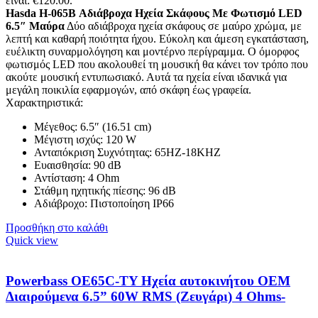
είναι: €120.00.
Ηasda H-065B Αδιάβροχα Ηχεία Σκάφους Με Φωτισμό LED
6.5″ Μαύρα
Δύο αδιάβροχα ηχεία σκάφους σε μαύρο χρώμα, με
λεπτή και καθαρή ποιότητα ήχου. Εύκολη και άμεση εγκατάσταση,
ευέλικτη συναρμολόγηση και μοντέρνο περίγραμμα. Ο όμορφος
φωτισμός LED που ακολουθεί τη μουσική θα κάνει τον τρόπο που
ακούτε μουσική εντυπωσιακό. Αυτά τα ηχεία είναι ιδανικά για
μεγάλη ποικιλία εφαρμογών, από σκάφη έως γραφεία.
Χαρακτηριστικά:
Μέγεθος: 6.5″ (16.51 cm)
Μέγιστη ισχύς: 120 W
Ανταπόκριση Συχνότητας: 65HZ-18KHZ
Ευαισθησία: 90 dB
Αντίσταση: 4 Ohm
Στάθμη ηχητικής πίεσης: 96 dB
Αδιάβροχο: Πιστοποίηση IP66
Προσθήκη στο καλάθι
Quick view
Powerbass OE65C-TY Ηχεία αυτοκινήτου ΟΕΜ
Διαιρούμενα 6.5” 60W RMS (Ζευγάρι) 4 Ohms-