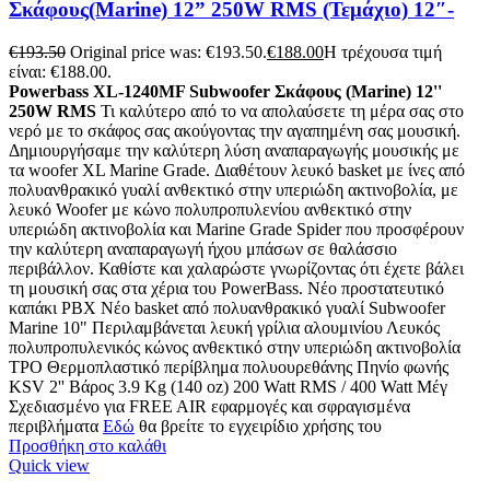
Σκάφους(Marine) 12” 250W RMS (Τεμάχιο) 12″-
€
193.50
Original price was: €193.50.
€
188.00
Η τρέχουσα τιμή
είναι: €188.00.
Powerbass XL-1240MF Subwoofer Σκάφους (Marine) 12''
250W RMS
Τι καλύτερο από το να απολαύσετε τη μέρα σας στο
νερό με το σκάφος σας ακούγοντας την αγαπημένη σας μουσική.
Δημιουργήσαμε την καλύτερη λύση αναπαραγωγής μουσικής με
τα woofer XL Marine Grade. Διαθέτουν λευκό basket με ίνες από
πολυανθρακικό γυαλί ανθεκτικό στην υπεριώδη ακτινοβολία, με
λευκό Woofer με κώνο πολυπροπυλενίου ανθεκτικό στην
υπεριώδη ακτινοβολία και Marine Grade Spider που προσφέρουν
την καλύτερη αναπαραγωγή ήχου μπάσων σε θαλάσσιο
περιβάλλον. Καθίστε και χαλαρώστε γνωρίζοντας ότι έχετε βάλει
τη μουσική σας στα χέρια του PowerBass. Νέο προστατευτικό
καπάκι PBX Νέο basket από πολυανθρακικό γυαλί Subwoofer
Marine 10" Περιλαμβάνεται λευκή γρίλια αλουμινίου Λευκός
πολυπροπυλενικός κώνος ανθεκτικό στην υπεριώδη ακτινοβολία
TPO Θερμοπλαστικό περίβλημα πολυουρεθάνης Πηνίο φωνής
KSV 2'' Βάρος 3.9 Kg (140 oz) 200 Watt RMS / 400 Watt Μέγ
Σχεδιασμένο για FREE AIR εφαρμογές και σφραγισμένα
περιβλήματα
Εδώ
θα βρείτε το εγχειρίδιο χρήσης του
Προσθήκη στο καλάθι
Quick view