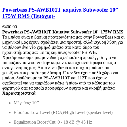
Powerbass PS-AWB101T καμπίνα Subwoofer 10”
175W RMS (Τεμάχιο)-
€
400.00
Powerbass PS-AWB101T Καμπίνα Subwoofer 10'' 175W RMS
Το μπάσο είναι η βασική προτεραιότητα μας στην PowerBass και οι
μηχανικοί μας έχουν σχεδιάσει μια προσιτή, αλλά ισχυρή λύση για
να βάλουν ένα νέο χαμηλό μπάσο στο κάτω άκρο του
ηχοσυστήματος σας με τις καμπίνες woofer PS-WB.
Χρησιμοποιούμε μια μοναδική σχεδιαστική προσέγγιση για να
ταιριάζουν τα woofer στην καμπίνα, και όχι αντίστροφα όπως ο
ανταγωνισμός μας. Αυτό δίνει βαθιά και σφιχτά μπάσα που
χειρίζονται περισσότερη δύναμη. Όταν δεν έχετε πολύ χώρο για
μπάσα, διαθέτουμε τα PS-AWB110T και 112T που έχουν
σχεδιαστεί για να ταιριάζουν κάτω ή πίσω από το κάθισμα του
φορτηγού σας τα οποία προσφέρουν σφιχτά και ακριβή μπάσα.
Χαρακτηριστικά
Μέγεθος
: 10’’
Είσοδοι
: Low Level (RCA)/High Level (speaker level)
Equalization Boost/Cut: 0 - 18 dB @ 45 Hz