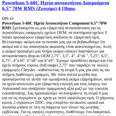
Powerbass S-60C Ηχεία αυτοκινήτου Διαιρούμενα
6.5’’ 70W RMS (Ζευγάρι) 4 Ohms-
€
89.10
Powerbass S-60C Ηχεία Αυτοκινήτου Component 6.5’’ 70W
RMS
Σχεδιασμένα ως μια εξαιρετική αντικατάσταση για τις
περισσότερες εφαρμογές ηχείων OEM, τα συστήματα ηχείων S
Series προσφέρουν εξαιρετική απόδοση σε εξαιρετική τιμή.
Βελτιώσαμε ακόμη και τα tweeter μας για να βεβαιωθούμε ότι
ακόμα και ο πιο απαιτητικός ακροατής είναι ικανοποιημένος. Αυτή
η γκάμα προσφέρει μια πλήρη γκάμα ειδικών διαστάσεων για
αντικατάσταση drop-in OEM 2,75", 3,5", 4", 4"x6 ", 5,25", 6,5",
6,75", 4"x10", 6"x8" και 6"x9". Έχουμε προσθέσει ακόμη και ένα
ηχείο πλήρους εύρους (full range) 2,75” που ταιριάζει σε πολλές
εφαρμογές Chrysler - καθιστώντας τη σειρά S μας μία από τις πιο
πλήρεις διαθέσιμες γραμμές. Με τόσα πολλά μεγέθη που
προσφέρονται σε αυτήν την ομοαξονική γκάμα εξαρτημάτων, αυτά
τα ηχεία αποτελούν μια εξαιρετική επιλογή για τους λάτρεις του
Autosound που αναζητούν πραγματική αξία μαζί με την ευκολία
εγκατάστασης. Σας προσκαλούμε να δοκιμάσετε τη σειρά S μας
και να τις συγκρίνετε με ηχεία με πολύ υψηλότερη τιμή. Ο χάρτινος
κώνος 2 στρώσεων DDC, σας επιτρέπει να ακούτε ομαλά και
πλούσια μπάσα σε όλη τη διάρκεια των τόνων της μεσαίας
εμβέλειας. Για τις υψηλές συχνότητες, διαθέτουμε ένα διακριτικό,