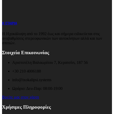
Η ΕΤΑΙΡΙΑ
Η Ηχοκάλυψη από το 1992 έως και σήμερα ειδικεύεται στις
αναβαθμίσεις στερεοφωνικών των αυτοκίνητων αλλά και των
σπιτιών.
Στοιχεία Επικοινωνίας
Αριστοτέλη Βαλαωρίτου 7, Κερατσίνι, 187 56
+30 210 4006188
info@ixokalipsi.systems
Ωράριο: Δευ-Παρ: 08:00-19:00
Βρείτε μας στον χάρτη
Χρήσιμες Πληροφορίες