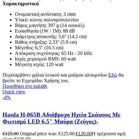
Χαρακτηριστικά
Ονομαστική αντίσταση: 3 ohm
Υλικό: κώνος πολυπροπυλενίου
Βάρος μαγνήτη: 397 g (14 ουγκιές)
Ευαισθησία (1W / 1M): 88 dB
Διάμετρος αποκοπής: 5,6'' (14.2 cm)
Βάθος στήριξης: 2,33'' (5.9 cm)
Μέγεθος: 6,5'' (16.5 cm)
Απόκριση συχνότητας: 65 Hz - 20 kHz
Ισχύς χειρισμού RMS: 60 watt
Μέγιστη ισχύς: 120 watt
Περιλαμβάνει γρίλια λευκού και μαύρου αλουμινίου
Εδώ
θα
βρείτε το Εγχειρίδιο Χρήσης του.
Προσθήκη στο καλάθι
Quick view
-4%
Hasda H-065B Αδιάβροχα Ηχεία Σκάφους Με
Φωτισμό LED 6.5″ Μαύρα (Ζεύγος)-
€
125.00
Original price was: €125.00.
€
120.00
Η τρέχουσα τιμή