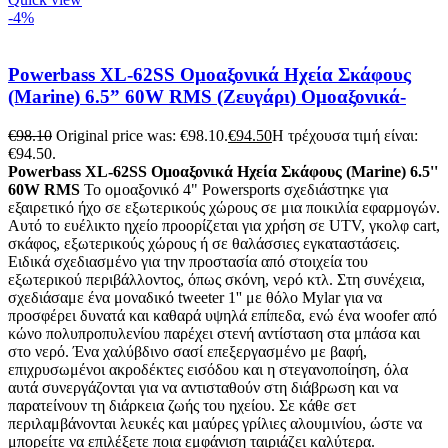
-4%
Powerbass XL-62SS Ομοαξονικά Ηχεία Σκάφους
(Marine) 6.5” 60W RMS (Ζευγάρι) Ομοαξονικά-
€
98.10
Original price was: €98.10.
€
94.50
Η τρέχουσα τιμή είναι:
€94.50.
Powerbass XL-62SS Ομοαξονικά Ηχεία Σκάφους (Marine) 6.5''
60W RMS
Το ομοαξονικό 4" Powersports σχεδιάστηκε για
εξαιρετικό ήχο σε εξωτερικούς χώρους σε μια ποικιλία εφαρμογών.
Αυτό το ευέλικτο ηχείο προορίζεται για χρήση σε UTV, γκολφ cart,
σκάφος, εξωτερικούς χώρους ή σε θαλάσσιες εγκαταστάσεις.
Ειδικά σχεδιασμένο για την προστασία από στοιχεία του
εξωτερικού περιβάλλοντος, όπως σκόνη, νερό κτλ. Στη συνέχεια,
σχεδιάσαμε ένα μοναδικό tweeter 1'' με θόλο Mylar για να
προσφέρει δυνατά και καθαρά υψηλά επίπεδα, ενώ ένα woofer από
κώνο πολυπροπυλενίου παρέχει στενή αντίσταση στα μπάσα και
στο νερό. Ένα χαλύβδινο σασί επεξεργασμένο με βαφή,
επιχρυσωμένοι ακροδέκτες εισόδου και η στεγανοποίηση, όλα
αυτά συνεργάζονται για να αντισταθούν στη διάβρωση και να
παρατείνουν τη διάρκεια ζωής του ηχείου. Σε κάθε σετ
περιλαμβάνονται λευκές και μαύρες γρίλιες αλουμινίου, ώστε να
μπορείτε να επιλέξετε ποια εμφάνιση ταιριάζει καλύτερα.