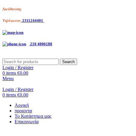
Διεύθυνση:
Λαγκαδά 203, Θεσσαλονίκη
Τηλέφωνο:
2311244401
Αριστοτέλη Βαλαωρίτου 7, Κερατσίνι
210 4006188
Search
Login / Register
0
items
€
0.00
Menu
Login / Register
0
items
€
0.00
Αρχική
προιοντα
Το Κατάστημα μας
Επικοινωνία