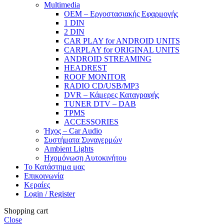
Μultimedia
OEM – Εργοστασιακής Εφαρμογής
1 DIN
2 DIN
CAR PLAY for ANDROID UNITS
CARPLAY for ORIGINAL UNITS
ANDROID STREAMING
HEADREST
ROOF MONITOR
RADIO CD/USB/MP3
DVR – Κάμερες Καταγραφής
TUNER DTV – DAB
TPMS
ACCESSORIES
Ήχος – Car Audio
Συστήματα Συναγερμών
Ambient Lights
Hχομόνωση Αυτοκινήτου
Το Κατάστημα μας
Επικοινωνία
Κεραίες
Login / Register
Shopping cart
Close