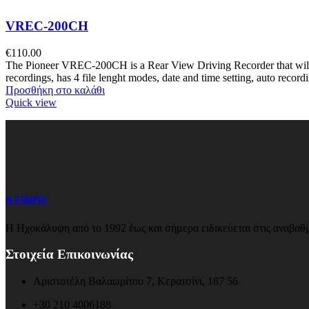
VREC-200CH
€
110.00
The Pioneer VREC-200CH is a Rear View Driving Recorder that will hel
recordings, has 4 file lenght modes, date and time setting, auto re
Προσθήκη στο καλάθι
Quick view
Η ΕΤΑΙΡΙΑ
Η Ηχοκάλυψη από το 1992 έως και σήμερα ειδικεύεται στις αναβαθμ
Στοιχεία Επικοινωνίας
Αριστοτέλη Βαλαωρίτου 7, Κερατσίνι, 187 56
+30 210 4006188