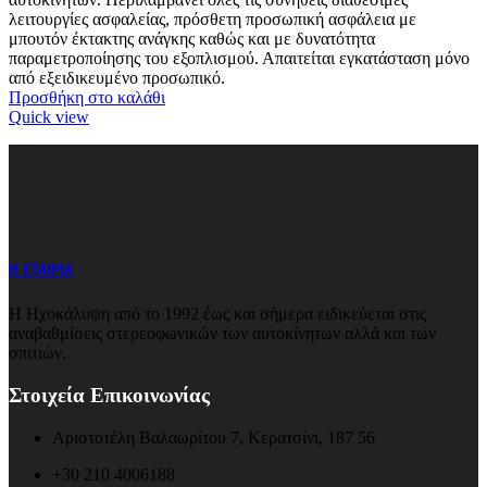
λειτουργίες ασφαλείας, πρόσθετη προσωπική ασφάλεια με
μπουτόν έκτακτης ανάγκης καθώς και με δυνατότητα
παραμετροποίησης του εξοπλισμού. Απαιτείται εγκατάσταση μόνο
από εξειδικευμένο προσωπικό.
Προσθήκη στο καλάθι
Quick view
Η ΕΤΑΙΡΙΑ
Η Ηχοκάλυψη από το 1992 έως και σήμερα ειδικεύεται στις
αναβαθμίσεις στερεοφωνικών των αυτοκίνητων αλλά και των
σπιτιών.
Στοιχεία Επικοινωνίας
Αριστοτέλη Βαλαωρίτου 7, Κερατσίνι, 187 56
+30 210 4006188