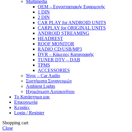
Μultimedia
OEM – Εργοστασιακής Εφαρμογής
1 DIN
2 DIN
CAR PLAY for ANDROID UNITS
CARPLAY for ORIGINAL UNITS
ANDROID STREAMING
HEADREST
ROOF MONITOR
RADIO CD/USB/MP3
DVR – Κάμερες Καταγραφής
TUNER DTV – DAB
TPMS
ACCESSORIES
Ήχος – Car Audio
Συστήματα Συναγερμών
Ambient Lights
Hχομόνωση Αυτοκινήτου
Το Κατάστημα μας
Επικοινωνία
Κεραίες
Login / Register
Shopping cart
Close