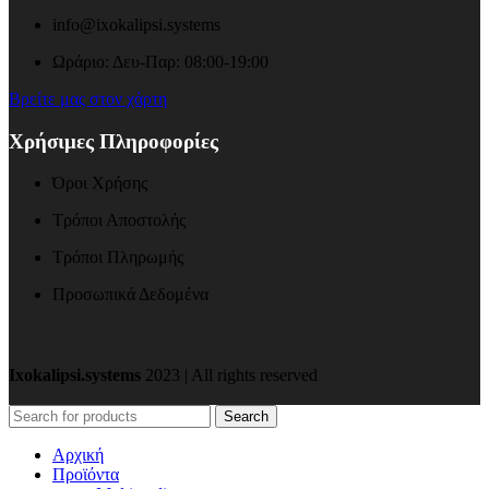
info@ixokalipsi.systems
Ωράριο: Δευ-Παρ: 08:00-19:00
Βρείτε μας στον χάρτη
Χρήσιμες Πληροφορίες
Όροι Χρήσης
Τρόποι Αποστολής
Τρόποι Πληρωμής
Προσωπικά Δεδομένα
Ixokalipsi.systems
2023 | All rights reserved
Search
Αρχική
Προϊόντα