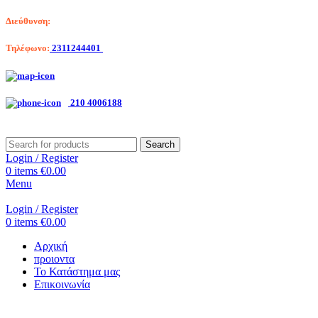
Διεύθυνση:
Λαγκαδά 203, Θεσσαλονίκη
Τηλέφωνο:
2311244401
Αριστοτέλη Βαλαωρίτου 7, Κερατσίνι
210 4006188
Search
Login / Register
0
items
€
0.00
Menu
Login / Register
0
items
€
0.00
Αρχική
προιοντα
Το Κατάστημα μας
Επικοινωνία