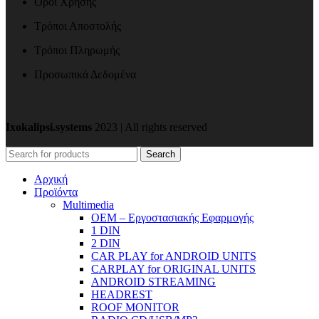
Όροι Χρήσης
Τρόποι Αποστολής
Τρόποι Πληρωμής
Προσωπικά Δεδομένα
Ixokalipsi.systems
2023 | All rights reserved
Search
Αρχική
Προϊόντα
Μultimedia
OEM – Εργοστασιακής Εφαρμογής
1 DIN
2 DIN
CAR PLAY for ANDROID UNITS
CARPLAY for ORIGINAL UNITS
ANDROID STREAMING
HEADREST
ROOF MONITOR