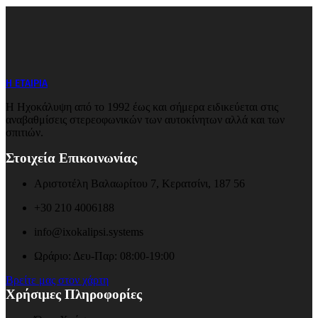
Η ΕΤΑΙΡΙΑ
Η Ηχοκάλυψη από το 1992 έως και σήμερα ειδικεύεται στις
αναβαθμίσεις στερεοφωνικών των αυτοκίνητων αλλά και των
σπιτιών.
Στοιχεία Επικοινωνίας
Αριστοτέλη Βαλαωρίτου 7, Κερατσίνι, 187 56
+30 210 4006188
info@ixokalipsi.systems
Ωράριο: Δευ-Παρ: 08:00-19:00
Βρείτε μας στον χάρτη
Χρήσιμες Πληροφορίες