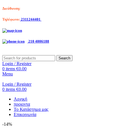
Διεύθυνση:
Λαγκαδά 203, Θεσσαλονίκη
Τηλέφωνο:
2311244401
Αριστοτέλη Βαλαωρίτου 7, Κερατσίνι
210 4006188
Search
Login / Register
0
items
€
0.00
Menu
Login / Register
0
items
€
0.00
Αρχική
προιοντα
Το Κατάστημα μας
Επικοινωνία
-14%