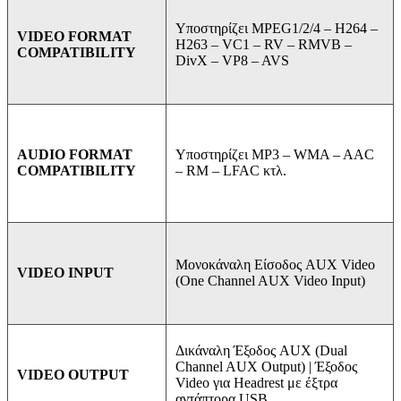
Υποστηρίζει MPEG1/2/4 –
H264 –
VIDEO FORMAT
H263 –
VC1 –
RV –
RMVB –
COMPATIBILITY
DivX –
VP8 –
AVS
Υποστηρίζει MP3 –
WMA –
AAC
AUDIO FORMAT
–
RM –
LFAC κτλ.
COMPATIBILITY
Μονοκάναλη Είσοδος AUX Video
VIDEO INPUT
(One Channel AUX Video Input)
Δικάναλη Έξοδος AUX (Dual
Channel AUX Output) | Έξοδος
VIDEO OUTPUT
Video για Headrest με έξτρα
αντάπτορα USB