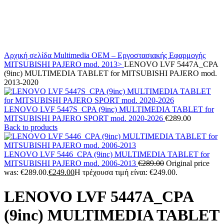
Αρχική σελίδα
Multimedia
OEM – Εργοστασιακής Εφαρμογής
MITSUBISHI
PAJERO mod. 2013>
LENOVO LVF 5447A_CPA
(9inc) MULTIMEDIA TABLET for MITSUBISHI PAJERO mod.
2013-2020
LENOVO LVF 5447S_CPA (9inc) MULTIMEDIA TABLET for
MITSUBISHI PAJERO SPORT mod. 2020-2026
€
289.00
Back to products
LENOVO LVF 5446_CPA (9inc) MULTIMEDIA TABLET for
MITSUBISHI PAJERO mod. 2006-2013
€
289.00
Original price
was: €289.00.
€
249.00
Η τρέχουσα τιμή είναι: €249.00.
LENOVO LVF 5447A_CPA
(9inc) MULTIMEDIA TABLET