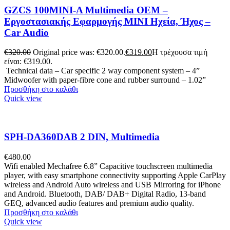
GZCS 100MINI-A Multimedia OEM –
Εργοστασιακής Εφαρμογής MINI Ηχεία, Ήχος –
Car Audio
€
320.00
Original price was: €320.00.
€
319.00
Η τρέχουσα τιμή
είναι: €319.00.
Technical data – Car specific 2 way component system – 4”
Midwoofer with paper-fibre cone and rubber surround – 1.02”
Προσθήκη στο καλάθι
Quick view
SPH-DA360DAB 2 DIN, Multimedia
€
480.00
Wifi enabled Mechafree 6.8” Capacitive touchscreen multimedia
player, with easy smartphone connectivity supporting Apple CarPlay
wireless and Android Auto wireless and USB Mirroring for iPhone
and Android. Bluetooth, DAB/ DAB+ Digital Radio, 13-band
GEQ, advanced audio features and premium audio quality.
Προσθήκη στο καλάθι
Quick view