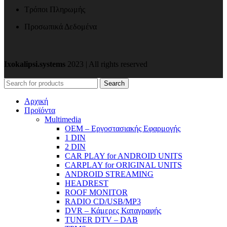
Τρόποι Πληρωμής
Προσωπικά Δεδομένα
Ixokalipsi.systems
2023 | All rights reserved
Search
Αρχική
Προϊόντα
Μultimedia
OEM – Εργοστασιακής Εφαρμογής
1 DIN
2 DIN
CAR PLAY for ANDROID UNITS
CARPLAY for ORIGINAL UNITS
ANDROID STREAMING
HEADREST
ROOF MONITOR
RADIO CD/USB/MP3
DVR – Κάμερες Καταγραφής
TUNER DTV – DAB