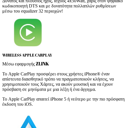
Δυνατός και πλούσιος ήχος, ισχύος 4x50Watt, χάρις στον ψηφιακό
κωδικοποιητή DTS και με δυνατότητα πολλαπλών ρυθμίσεων
μέσω του equalizer 32 περιοχών!
WIRELESS APPLE CARPLAY
Μέσω εφαρμογής ZLINK
Το Apple CarPlay προσφέρει στους χρήστες iPhone® έναν
απίστευτα διαισθητικό τρόπο να πραγματοποιούν κλήσεις, να
χρησιμοποιούν τους Χάρτες, να ακούν μουσική και να έχουν
πρόσβαση σε μηνύματα με μια λέξη ή ένα άγγιγμα.
Το Apple CarPlay απαιτεί iPhone 5 ή νεότερο με την πιο πρόσφατη
έκδοση του iOS.