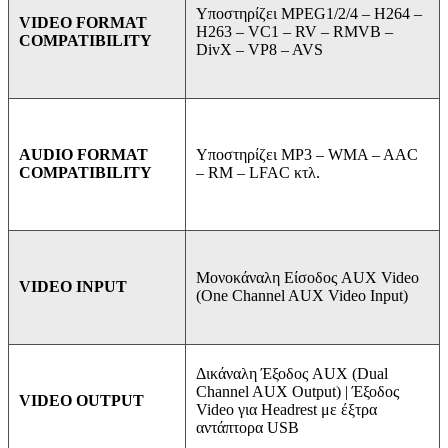
Υποστηρίζει MPEG1/2/4 –
H264 –
VIDEO FORMAT
H263 –
VC1 –
RV –
RMVB –
COMPATIBILITY
DivX –
VP8 –
AVS
Υποστηρίζει MP3 –
WMA –
AAC
AUDIO FORMAT
–
RM –
LFAC κτλ.
COMPATIBILITY
Μονοκάναλη Είσοδος AUX Video
VIDEO INPUT
(One Channel AUX Video Input)
Δικάναλη Έξοδος AUX (Dual
Channel AUX Output) | Έξοδος
VIDEO OUTPUT
Video για Headrest με έξτρα
αντάπτορα USB