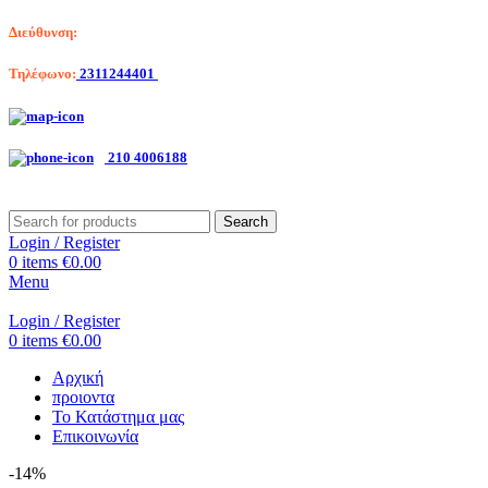
Διεύθυνση:
Λαγκαδά 203, Θεσσαλονίκη
Τηλέφωνο:
2311244401
Αριστοτέλη Βαλαωρίτου 7, Κερατσίνι
210 4006188
Search
Login / Register
0
items
€
0.00
Menu
Login / Register
0
items
€
0.00
Αρχική
προιοντα
Το Κατάστημα μας
Επικοινωνία
-14%