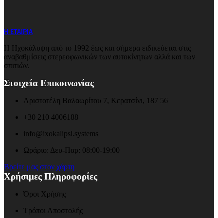
Η ΕΤΑΙΡΙΑ
Η Ηχοκάλυψη από το 1992 έως και σήμερα ειδικεύεται στις
αναβαθμίσεις στερεοφωνικών των αυτοκίνητων αλλά και των
σπιτιών.
Στοιχεία Επικοινωνίας
Αριστοτέλη Βαλαωρίτου 7, Κερατσίνι, 187 56
+30 210 4006188
info@ixokalipsi.systems
Ωράριο: Δευ-Παρ: 08:00-19:00
Βρείτε μας στον χάρτη
Χρήσιμες Πληροφορίες
Όροι Χρήσης
Τρόποι Αποστολής