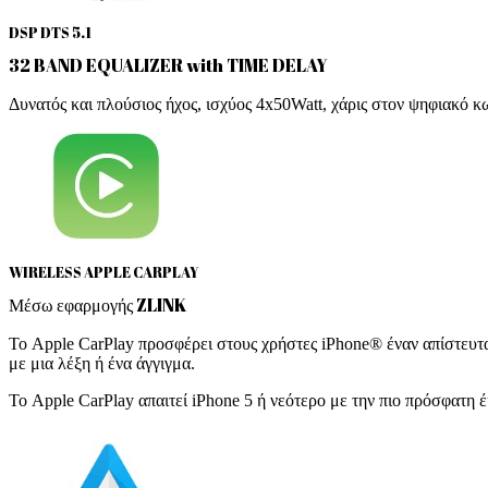
DSP DTS 5.1
32 BAND EQUALIZER with TIME DELAY
Δυνατός και πλούσιος ήχος, ισχύος 4x50Watt, χάρις στον ψηφιακό 
WIRELESS APPLE CARPLAY
Μέσω εφαρμογής ZLINK
Το Apple CarPlay προσφέρει στους χρήστες iPhone® έναν απίστευτα
με μια λέξη ή ένα άγγιγμα.
Το Apple CarPlay απαιτεί iPhone 5 ή νεότερο με την πιο πρόσφατη 