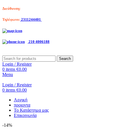
Διεύθυνση:
Λαγκαδά 203, Θεσσαλονίκη
Τηλέφωνο:
2311244401
Αριστοτέλη Βαλαωρίτου 7, Κερατσίνι
210 4006188
Search
Login / Register
0
items
€
0.00
Menu
Login / Register
0
items
€
0.00
Αρχική
προιοντα
Το Κατάστημα μας
Επικοινωνία
-14%