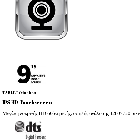
TABLET 9 inches
IPS HD Touchscreen
Μεγάλη ευκρινής HD οθόνη αφής, υψηλής ανάλυσης 1280×720 pixe