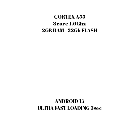
CORTEX A55
8core 1.6Ghz
2GB RAM - 32Gb FLASH
ANDROID 15
ULTRA FAST LOADING 3sec