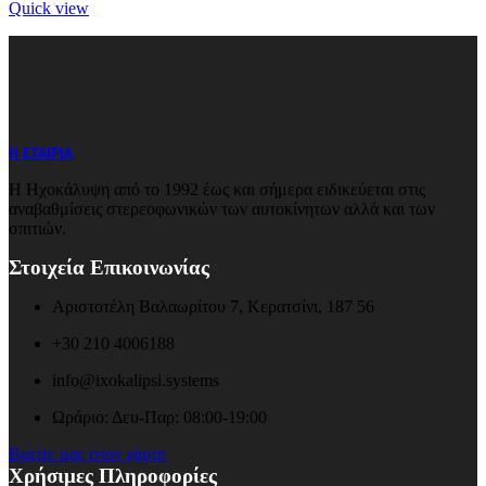
Quick view
Η ΕΤΑΙΡΙΑ
Η Ηχοκάλυψη από το 1992 έως και σήμερα ειδικεύεται στις
αναβαθμίσεις στερεοφωνικών των αυτοκίνητων αλλά και των
σπιτιών.
Στοιχεία Επικοινωνίας
Αριστοτέλη Βαλαωρίτου 7, Κερατσίνι, 187 56
+30 210 4006188
info@ixokalipsi.systems
Ωράριο: Δευ-Παρ: 08:00-19:00
Βρείτε μας στον χάρτη
Χρήσιμες Πληροφορίες