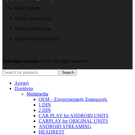
Όροι Χρήσης
Τρόποι Αποστολής
Τρόποι Πληρωμής
Προσωπικά Δεδομένα
Ixokalipsi.systems
2023 | All rights reserved
Search
Αρχική
Προϊόντα
Μultimedia
OEM – Εργοστασιακής Εφαρμογής
1 DIN
2 DIN
CAR PLAY for ANDROID UNITS
CARPLAY for ORIGINAL UNITS
ANDROID STREAMING
HEADREST