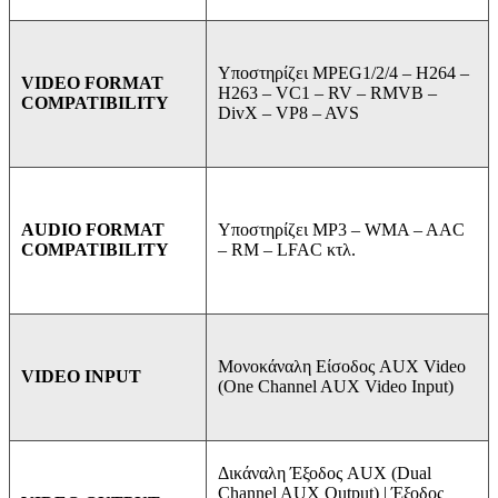
Υποστηρίζει MPEG1/2/4 –
H264 –
VIDEO FORMAT
H263 –
VC1 –
RV –
RMVB –
COMPATIBILITY
DivX –
VP8 –
AVS
Υποστηρίζει MP3 –
WMA –
AAC
AUDIO FORMAT
–
RM –
LFAC κτλ.
COMPATIBILITY
Μονοκάναλη Είσοδος AUX Video
VIDEO INPUT
(One Channel AUX Video Input)
Δικάναλη Έξοδος AUX (Dual
Channel AUX Output) | Έξοδος