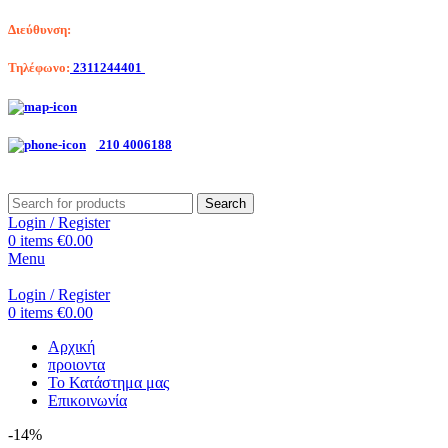
Διεύθυνση:
Λαγκαδά 203, Θεσσαλονίκη
Τηλέφωνο:
2311244401
Αριστοτέλη Βαλαωρίτου 7, Κερατσίνι
210 4006188
Search
Login / Register
0
items
€
0.00
Menu
Login / Register
0
items
€
0.00
Αρχική
προιοντα
Το Κατάστημα μας
Επικοινωνία
-14%