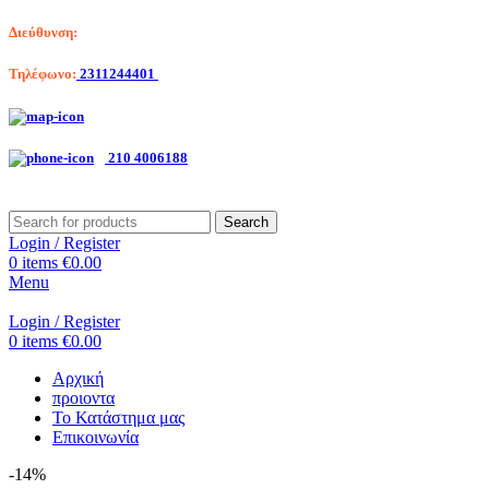
Διεύθυνση:
Λαγκαδά 203, Θεσσαλονίκη
Τηλέφωνο:
2311244401
Αριστοτέλη Βαλαωρίτου 7, Κερατσίνι
210 4006188
Search
Login / Register
0
items
€
0.00
Menu
Login / Register
0
items
€
0.00
Αρχική
προιοντα
Το Κατάστημα μας
Επικοινωνία
-14%