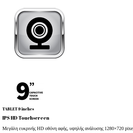
TABLET 9 inches
IPS HD Touchscreen
Μεγάλη ευκρινής HD οθόνη αφής, υψηλής ανάλυσης 1280×720 pixe