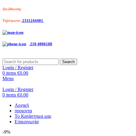
Διεύθυνση:
Λαγκαδά 203, Θεσσαλονίκη
Τηλέφωνο:
2311244401
Αριστοτέλη Βαλαωρίτου 7, Κερατσίνι
210 4006188
Search
Login / Register
0
items
€
0.00
Menu
Login / Register
0
items
€
0.00
Αρχική
προιοντα
Το Κατάστημα μας
Επικοινωνία
-9%