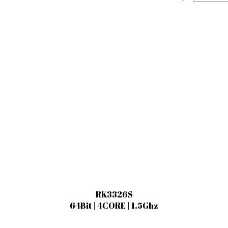
RK3326S
64Bit | 4CORE | 1.5Ghz