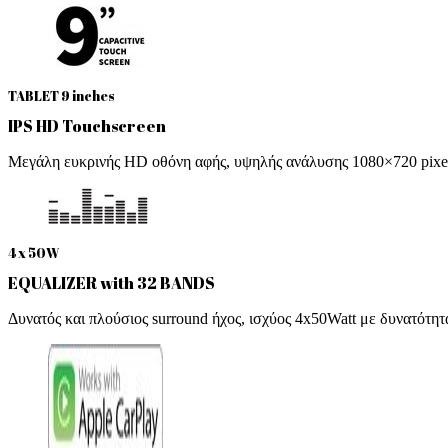
TABLET 9 inches
IPS HD Touchscreen
Μεγάλη ευκρινής HD οθόνη αφής, υψηλής ανάλυσης 1080×720 pixel,
4 x 50W
EQUALIZER with 32 BANDS
Δυνατός και πλούσιος surround ήχος, ισχύος 4x50Watt με δυνατότη