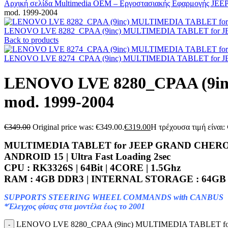
Αρχική σελίδα
Multimedia
OEM – Εργοστασιακής Εφαρμογής
JEE
mod. 1999-2004
LENOVO LVE 8282_CPAA (9inc) MULTIMEDIA TABLET for 
Back to products
LENOVO LVE 8274_CPAA (9inc) MULTIMEDIA TABLET for 
LENOVO LVE 8280_CPAA (9
mod. 1999-2004
€
349.00
Original price was: €349.00.
€
319.00
Η τρέχουσα τιμή είναι:
MULTIMEDIA TABLET for JEEP GRAND CHEROK
ANDROID 15 | Ultra Fast Loading 2sec
CPU : RK3326S | 64Bit | 4CORE | 1.5Ghz
RAM : 4GB DDR3 | INTERNAL STORAGE : 64G
SUPPORTS STEERING WHEEL COMMANDS with CANBUS
*Έλεγχος φίσας στα μοντέλα έως το 2001
LENOVO LVE 8280_CPAA (9inc) MULTIMEDIA TABLET fo