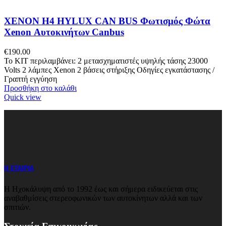
XENON H4 HYLUX CAN BUS Φωτισμός Φώτα
Xenon Αυτοκινήτων Canbus
€
190.00
Το ΚΙΤ περιλαμβάνει: 2 μετασχηματιστές υψηλής τάσης 23000
Volts 2 λάμπες Xenon 2 βάσεις στήριξης Οδηγίες εγκατάστασης /
Γραπτή εγγύηση
Προσθήκη στο καλάθι
Quick view
Η ΕΤΑΙΡΙΑ
Η Ηχοκάλυψη από το 1992 έως και σήμερα ειδικεύεται στις
αναβαθμίσεις στερεοφωνικών των αυτοκίνητων αλλά και των
σπιτιών.