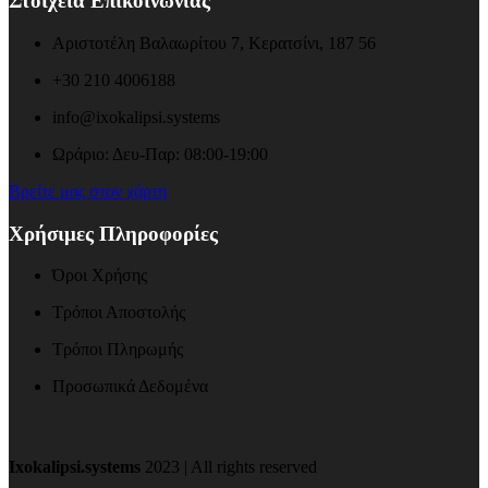
Στοιχεία Επικοινωνίας
Αριστοτέλη Βαλαωρίτου 7, Κερατσίνι, 187 56
+30 210 4006188
info@ixokalipsi.systems
Ωράριο: Δευ-Παρ: 08:00-19:00
Βρείτε μας στον χάρτη
Χρήσιμες Πληροφορίες
Όροι Χρήσης
Τρόποι Αποστολής
Τρόποι Πληρωμής
Προσωπικά Δεδομένα
Ixokalipsi.systems
2023 | All rights reserved