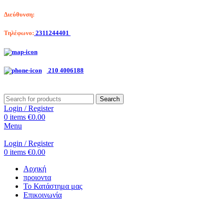
Διεύθυνση:
Λαγκαδά 203, Θεσσαλονίκη
Τηλέφωνο:
2311244401
Αριστοτέλη Βαλαωρίτου 7, Κερατσίνι
210 4006188
Search
Login / Register
0
items
€
0.00
Menu
Login / Register
0
items
€
0.00
Αρχική
προιοντα
Το Κατάστημα μας
Επικοινωνία