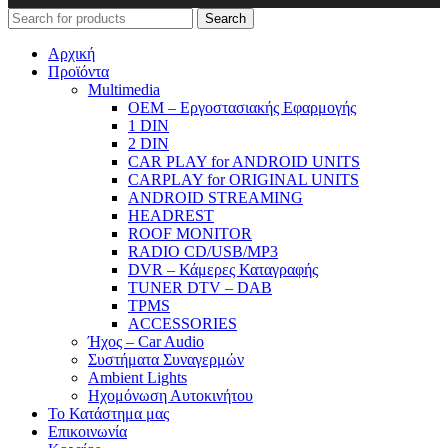
Search
Αρχική
Προϊόντα
Μultimedia
OEM – Εργοστασιακής Εφαρμογής
1 DIN
2 DIN
CAR PLAY for ANDROID UNITS
CARPLAY for ORIGINAL UNITS
ANDROID STREAMING
HEADREST
ROOF MONITOR
RADIO CD/USB/MP3
DVR – Κάμερες Καταγραφής
TUNER DTV – DAB
TPMS
ACCESSORIES
Ήχος – Car Audio
Συστήματα Συναγερμών
Ambient Lights
Hχομόνωση Αυτοκινήτου
Το Κατάστημα μας
Επικοινωνία