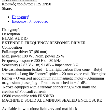
Κωδικός προϊόντος:
FRS 3N50+
Share:
Περιγραφή
Επιπλέον πληροφορίες
Περιγραφή
Description
BLAM-AUDIO
EXTENDED FREQUENCY RESPONSE DRIVER
Composition
Full-range driver 3’’ (80 mm)
Max. power 100 W / Nom. power 25 W
Frequency response 200 Hz – 30 kHz
Sensitivity (2.83 V / 1m) 91 dB – Impedance 3 Ω
Die cast aluminum basket – Ultra rigid carbon fiber cone – Butyl
surround – Long life “conex” spider – 20 mm voice coil, fiber glass
former – Oversized neodymium ring magnetic motor – Aluminum
magnesium phase plug – Products matched to + -1 dB.
T-Yoke equipped with a faraday copper ring which limits the
creation of Foucault currents
OS80 compatible with FRS3N50+
MACHINED SOLID ALUMINIUM SEALED ENCLOSURE
Available in two colors: light grey and mat black