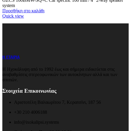
GZCS 100BMW-SQ+C Car specific 100 mm / 4″ 2-way speaker
system
Προσθήκη στο καλάθι
Quick view
Η ΕΤΑΙΡΙΑ
Η Ηχοκάλυψη από το 1992 έως και σήμερα ειδικεύεται στις
αναβαθμίσεις στερεοφωνικών των αυτοκίνητων αλλά και των
σπιτιών.
Στοιχεία Επικοινωνίας
Αριστοτέλη Βαλαωρίτου 7, Κερατσίνι, 187 56
+30 210 4006188
info@ixokalipsi.systems