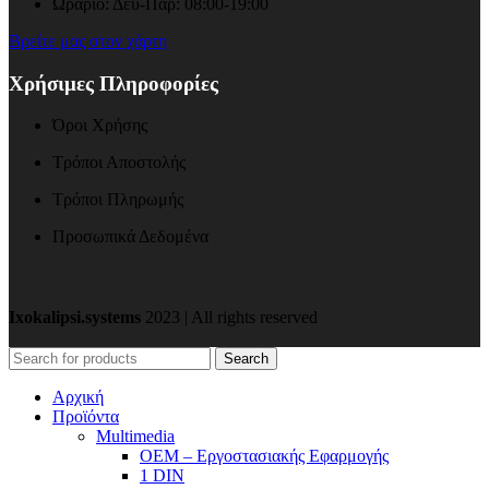
Ωράριο: Δευ-Παρ: 08:00-19:00
Βρείτε μας στον χάρτη
Χρήσιμες Πληροφορίες
Όροι Χρήσης
Τρόποι Αποστολής
Τρόποι Πληρωμής
Προσωπικά Δεδομένα
Ixokalipsi.systems
2023 | All rights reserved
Search
Αρχική
Προϊόντα
Μultimedia
OEM – Εργοστασιακής Εφαρμογής
1 DIN