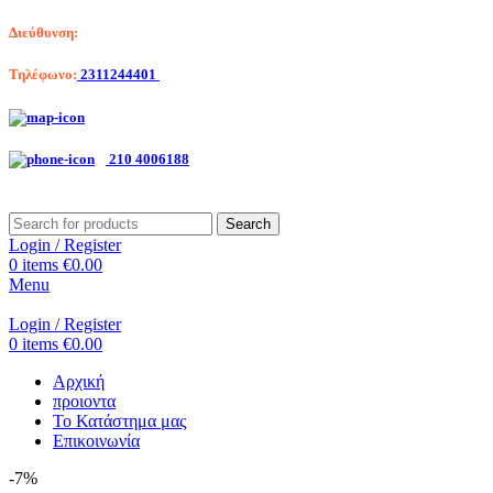
Διεύθυνση:
Λαγκαδά 203, Θεσσαλονίκη
Τηλέφωνο:
2311244401
Αριστοτέλη Βαλαωρίτου 7, Κερατσίνι
210 4006188
Search
Login / Register
0
items
€
0.00
Menu
Login / Register
0
items
€
0.00
Αρχική
προιοντα
Το Κατάστημα μας
Επικοινωνία
-7%