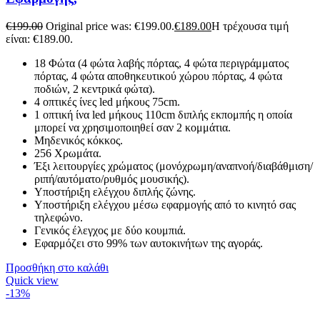
€
199.00
Original price was: €199.00.
€
189.00
Η τρέχουσα τιμή
είναι: €189.00.
18 Φώτα (4 φώτα λαβής πόρτας, 4 φώτα περιγράμματος
πόρτας, 4 φώτα αποθηκευτικού χώρου πόρτας, 4 φώτα
ποδιών, 2 κεντρικά φώτα).
4 οπτικές ίνες led μήκους 75cm.
1 οπτική ίνα led μήκους 110cm διπλής εκπομπής η οποία
μπορεί να χρησιμοποιηθεί σαν 2 κομμάτια.
Μηδενικός κόκκος.
256 Χρωμάτα.
Έξι λειτουργίες χρώματος (μονόχρωμη/αναπνοή/διαβάθμιση/
ριπή/αυτόματο/ρυθμός μουσικής).
Υποστήριξη ελέγχου διπλής ζώνης.
Υποστήριξη ελέγχου μέσω εφαρμογής από το κινητό σας
τηλεφώνο.
Γενικός έλεγχος με δύο κουμπιά.
Εφαρμόζει στο 99% των αυτοκινήτων της αγοράς.
Προσθήκη στο καλάθι
Quick view
-13%