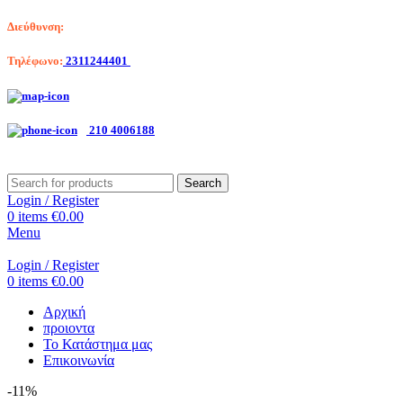
Διεύθυνση:
Λαγκαδά 203, Θεσσαλονίκη
Τηλέφωνο:
2311244401
Αριστοτέλη Βαλαωρίτου 7, Κερατσίνι
210 4006188
Search
Login / Register
0
items
€
0.00
Menu
Login / Register
0
items
€
0.00
Αρχική
προιοντα
Το Κατάστημα μας
Επικοινωνία
-11%