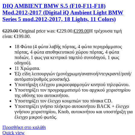
DIQ AMBIENT BMW S.5 (F10-F11-F18)
Mod.2012-2017 (Digital iQ Ambient Light BMW
Series 5 mod.2012-2017, 18 Lights, 11 Colors)
€
229.00
Original price was: €229.00.
€
199.00
Η τρέχουσα τιμή
είναι: €199.00.
18 Φώτα (4 φώτα λαβής πόρτας, 4 φώτα περιγράμματος
πόρτας, 4 φώτα αποθηκευτικού χώρου πόρτας, 4 φώτα
ποδιών, 1 φως για κεντρικό ταμπλό συνοδηγού, 1 φως
οδηγού).
11 Χρώματα.
Έξι είδη λειτουργιών (μονόχρωμη/αναπνοή/ντεγκραντέ/ριπή/
αυτόματο/ρυθμός μουσικής).
Υποστήριξη ελέγχου μικροεφαρμογών κινητού τηλεφώνου.
Υποστηρίζει τον προγραμματισμό του αρχικού χειριστηρίου
της οθόνης του αυτοκινήτου.
Υποστηρίζει τον έλεγχο κουμπιών του πίνακα CD.
Υποστηρίζει γνήσιο πλήκτρο αυτοκινήτου BACK + έλεγχο
γνήσιου χειριστηρίου, Knob, αυτοκινήτου και υποστήριξη για
έλεγχο μικρού φωτός.
Προσθήκη στο καλάθι
Quick view