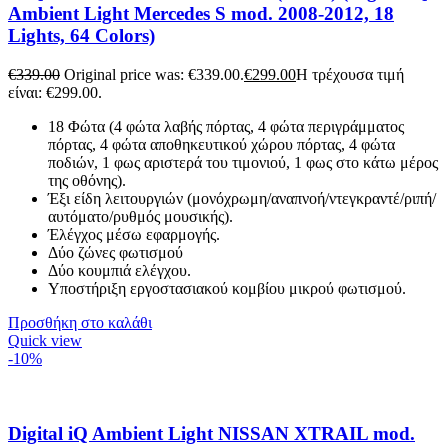
Ambient Light Mercedes S mod. 2008-2012, 18
Lights, 64 Colors)
€
339.00
Original price was: €339.00.
€
299.00
Η τρέχουσα τιμή
είναι: €299.00.
18 Φώτα (4 φώτα λαβής πόρτας, 4 φώτα περιγράμματος
πόρτας, 4 φώτα αποθηκευτικού χώρου πόρτας, 4 φώτα
ποδιών, 1 φως αριστερά του τιμονιού, 1 φως στο κάτω μέρος
της οθόνης).
Έξι είδη λειτουργιών (μονόχρωμη/αναπνοή/ντεγκραντέ/ριπή/
αυτόματο/ρυθμός μουσικής).
Έλέγχος μέσω εφαρμογής.
Δύο ζώνες φωτισμού
Δύο κουμπιά ελέγχου.
Υποστήριξη εργοστασιακού κομβίου μικρού φωτισμού.
Προσθήκη στο καλάθι
Quick view
-10%
Digital iQ Ambient Light NISSAN XTRAIL mod.