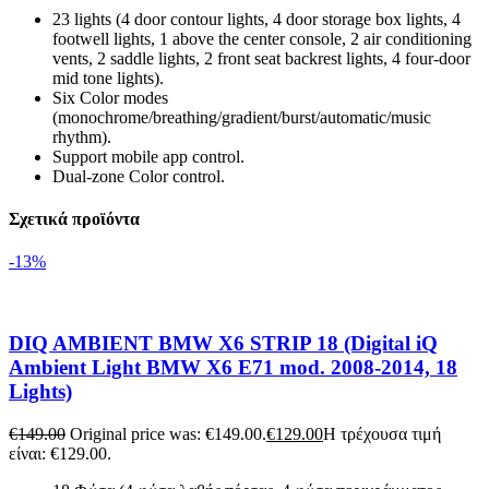
23 lights (4 door contour lights, 4 door storage box lights, 4
footwell lights, 1 above the center console, 2 air conditioning
vents, 2 saddle lights, 2 front seat backrest lights, 4 four-door
mid tone lights).
Six Color modes
(monochrome/breathing/gradient/burst/automatic/music
rhythm).
Support mobile app control.
Dual-zone Color control.
Σχετικά προϊόντα
-13%
DIQ AMBIENT BMW X6 STRIP 18 (Digital iQ
Ambient Light BMW X6 E71 mod. 2008-2014, 18
Lights)
€
149.00
Original price was: €149.00.
€
129.00
Η τρέχουσα τιμή
είναι: €129.00.