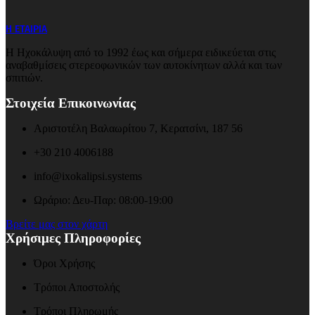
Η ΕΤΑΙΡΙΑ
Η Ηχοκάλυψη από το 1992 έως και σήμερα ειδικεύεται στις
αναβαθμίσεις στερεοφωνικών των αυτοκίνητων αλλά και των
σπιτιών.
Στοιχεία Επικοινωνίας
Αριστοτέλη Βαλαωρίτου 7, Κερατσίνι, 187 56
+30 210 4006188
info@ixokalipsi.systems
Ωράριο: Δευ-Παρ: 08:00-19:00
Βρείτε μας στον χάρτη
Χρήσιμες Πληροφορίες
Όροι Χρήσης
Τρόποι Αποστολής
Τρόποι Πληρωμής