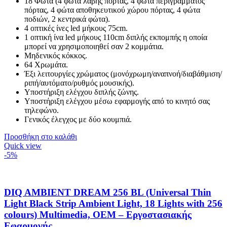
18 Φώτα (4 φώτα λαβής πόρτας, 4 φώτα περιγράμματος
πόρτας, 4 φώτα αποθηκευτικού χώρου πόρτας, 4 φώτα
ποδιών, 2 κεντρικά φώτα).
4 οπτικές ίνες led μήκους 75cm.
1 οπτική ίνα led μήκους 110cm διπλής εκπομπής η οποία
μπορεί να χρησιμοποιηθεί σαν 2 κομμάτια.
Μηδενικός κόκκος.
64 Χρωμάτα.
Έξι λειτουργίες χρώματος (μονόχρωμη/αναπνοή/διαβάθμιση/
ριπή/αυτόματο/ρυθμός μουσικής).
Υποστήριξη ελέγχου διπλής ζώνης.
Υποστήριξη ελέγχου μέσω εφαρμογής από το κινητό σας
τηλεφώνο.
Γενικός έλεγχος με δύο κουμπιά.
Προσθήκη στο καλάθι
Quick view
-5%
DIQ AMBIENT DREAM 256 BL (Universal Thin
Light Black Strip Ambient Light, 18 Lights with 256
colours) Multimedia, OEM – Εργοστασιακής
Εφαρμογής,