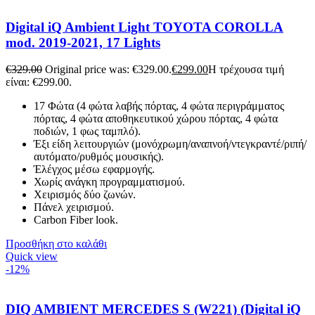
Digital iQ Ambient Light TOYOTA COROLLA
mod. 2019-2021, 17 Lights
€
329.00
Original price was: €329.00.
€
299.00
Η τρέχουσα τιμή
είναι: €299.00.
17 Φώτα (4 φώτα λαβής πόρτας, 4 φώτα περιγράμματος
πόρτας, 4 φώτα αποθηκευτικού χώρου πόρτας, 4 φώτα
ποδιών, 1 φως ταμπλό).
Έξι είδη λειτουργιών (μονόχρωμη/αναπνοή/ντεγκραντέ/ριπή/
αυτόματο/ρυθμός μουσικής).
Έλέγχος μέσω εφαρμογής.
Χωρίς ανάγκη προγραμματισμού.
Χειρισμός δύο ζωνών.
Πάνελ χειρισμού
.
Carbon Fiber look.
Προσθήκη στο καλάθι
Quick view
-12%
DIQ AMBIENT MERCEDES S (W221) (Digital iQ