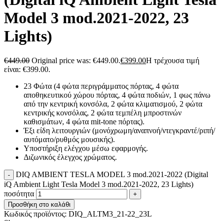
Model 3 mod.2021-2022, 23
Lights)
€
449.00
Original price was: €449.00.
€
399.00
Η τρέχουσα τιμή
είναι: €399.00.
23 Φώτα (4 φώτα περιγράμματος πόρτας, 4 φώτα
αποθηκευτικού χώρου πόρτας, 4 φώτα ποδιών, 1 φως πάνω
από την κεντρική κονσόλα, 2 φώτα κλιματισμού, 2 φώτα
κεντρικής κονσόλας, 2 φώτα τεμπέλη μπροστινών
καθισμάτων, 4 φώτα mit-tone πόρτας).
Έξι είδη λειτουργιών (μονόχρωμη/αναπνοή/ντεγκραντέ/ριπή/
αυτόματο/ρυθμός μουσικής).
Υποστήριξη ελέγχου μέσω εφαρμογής.
Διζωνικός έλεγχος χρώματος.
DIQ AMBIENT TESLA MODEL 3 mod.2021-2022 (Digital
iQ Ambient Light Tesla Model 3 mod.2021-2022, 23 Lights)
ποσότητα
Προσθήκη στο καλάθι
Κωδικός προϊόντος:
DIQ_ALTM3_21-22_23L