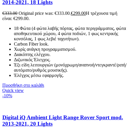
2014-2021, 18 Lights
€
333.00
Original price was: €333.00.
€
299.00
Η τρέχουσα τιμή
είναι: €299.00.
18 Φώτα (4 φώτα λαβής πόρτας, φώτα περιγράμματος, φώτα
αποθηκευτικού χώρου, 4 φώτα ποδιών, 1 φως κεντρικής
κονσόλας, 1 φως λεβιέ ταχυτήτων).
Carbon Fiber look.
Χωρίς ανάγκη προγραμματισμού.
Διακόπτης ελέγχου.
Διζωνικός Έλεγχος.
Έξι είδη λειτουργιών (μονόχρωμη/αναπνοή/ντεγκραντέ/ριπή/
αυτόματο/ρυθμός μουσικής).
Έλέγχος μέσω εφαρμογής.
Προσθήκη στο καλάθι
Quick view
-10%
Digital iQ Ambient Light Range Rover Sport mod.
2013-2021, 20 Lights