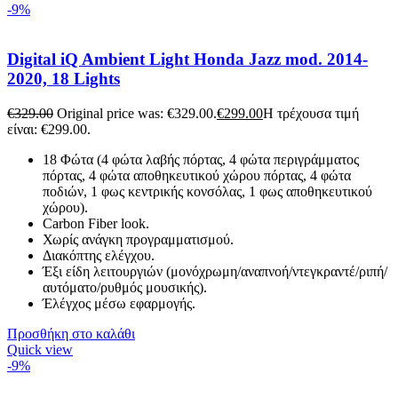
-9%
Digital iQ Ambient Light Honda Jazz mod. 2014-
2020, 18 Lights
€
329.00
Original price was: €329.00.
€
299.00
Η τρέχουσα τιμή
είναι: €299.00.
18 Φώτα (4 φώτα λαβής πόρτας, 4 φώτα περιγράμματος
πόρτας, 4 φώτα αποθηκευτικού χώρου πόρτας, 4 φώτα
ποδιών, 1 φως κεντρικής κονσόλας, 1 φως αποθηκευτικού
χώρου).
Carbon Fiber look.
Χωρίς ανάγκη προγραμματισμού.
Διακόπτης ελέγχου.
Έξι είδη λειτουργιών (μονόχρωμη/αναπνοή/ντεγκραντέ/ριπή/
αυτόματο/ρυθμός μουσικής).
Έλέγχος μέσω εφαρμογής.
Προσθήκη στο καλάθι
Quick view
-9%