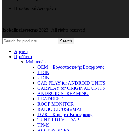
Προσωπικά Δεδομένα
Ixokalipsi.systems
2023 | All rights reserved
Search
Αρχική
Προϊόντα
Μultimedia
OEM – Εργοστασιακής Εφαρμογής
1 DIN
2 DIN
CAR PLAY for ANDROID UNITS
CARPLAY for ORIGINAL UNITS
ANDROID STREAMING
HEADREST
ROOF MONITOR
RADIO CD/USB/MP3
DVR – Κάμερες Καταγραφής
TUNER DTV – DAB
TPMS
ACCESSORIES