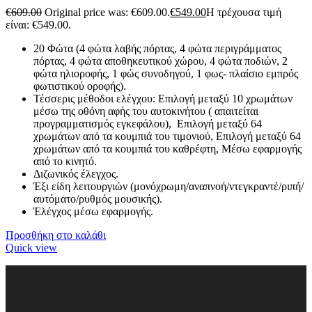
€
609.00
Original price was: €609.00.
€
549.00
Η τρέχουσα τιμή
είναι: €549.00.
20 Φώτα (4 φώτα λαβής πόρτας, 4 φώτα περιγράμματος
πόρτας, 4 φώτα αποθηκευτικού χώρου, 4 φώτα ποδιών, 2
φώτα ηλιοροφής, 1 φώς συνοδηγού, 1 φως- πλαίσιο εμπρός
φωτιστικού οροφής).
Τέσσερις μέθοδοι ελέγχου: Επιλογή μεταξύ 10 χρωμάτων
μέσω της οθόνη αφής του αυτοκινήτου ( απαιτείται
προγραμματισμός εγκεφάλου), Επιλογή μεταξύ 64
χρωμάτων από τα κουμπιά του τιμονιού, Επιλογή μεταξύ 64
χρωμάτων από τα κουμπιά του καθρέφτη, Μέσω εφαρμογής
από το κινητό.
Διζωνικός έλεγχος.
Έξι είδη λειτουργιών (μονόχρωμη/αναπνοή/ντεγκραντέ/ριπή/
αυτόματο/ρυθμός μουσικής).
Έλέγχος μέσω εφαρμογής.
Προσθήκη στο καλάθι
Quick view