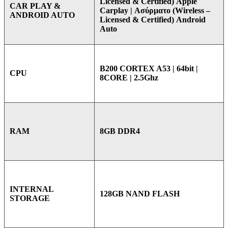
Licensed & Certified) Apple
CAR PLAY &
Carplay | Ασύρματο (Wireless –
ANDROID AUTO
Licensed & Certified) Android
Auto
B200 CORTEX A53 | 64bit |
CPU
8CORE | 2.5Ghz
8GB DDR4
RAM
INTERNAL
128GB NAND FLASH
STORAGE