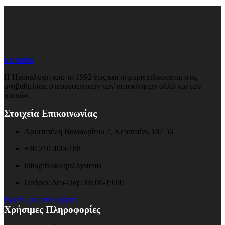
Η ΕΤΑΙΡΙΑ
Η Ηχοκάλυψη από το 1992 έως και σήμερα ειδικεύεται στις
αναβαθμίσεις στερεοφωνικών των αυτοκίνητων αλλά και των
σπιτιών.
Στοιχεία Επικοινωνίας
Αριστοτέλη Βαλαωρίτου 7, Κερατσίνι, 187 56
+30 210 4006188
info@ixokalipsi.systems
Ωράριο: Δευ-Παρ: 08:00-19:00
Βρείτε μας στον χάρτη
Χρήσιμες Πληροφορίες