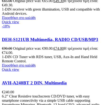
€
65.00
Original price was: €65.00.
€
49.30
Η τρέχουσα τιμή είναι:
€49.30.
1-DIN receiver with green illumination, USB and compatible with
Android devices.
Προσθήκη στο καλάθι
Quick view
-18%
DEH-S121UB Multimedia, RADIO CD/USB/MP3
€
90.00
Original price was: €90.00.
€
74.00
Η τρέχουσα τιμή είναι:
€74.00.
1-DIN CD Tuner with RDS tuner, USB, Aux-In and Hand Held
Remote Control.
Προσθήκη στο καλάθι
Quick view
AVH-A240BT 2 DIN, Multimedia
€
240.00
6.2” Clear Resistive touchscreen CD/DVD tuner, with easy
smartphone connectivity via a simple USB cable supporting
Smartphone Mirroring. Bluetooth, 13-band GEQ, advanced audio