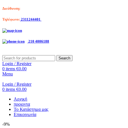
Διεύθυνση:
Λαγκαδά 203, Θεσσαλονίκη
Τηλέφωνο:
2311244401
Αριστοτέλη Βαλαωρίτου 7, Κερατσίνι
210 4006188
Search
Login / Register
0
items
€
0.00
Menu
Login / Register
0
items
€
0.00
Αρχική
προιοντα
Το Κατάστημα μας
Επικοινωνία
-9%