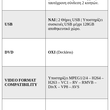
ταυτόχρονη σύνδεση 2 κινητών.
ΝΑΙ
| 2 Θήρες USB | Υποστηρίζει
συσκευές USB μέχρι 128GB
USB
αποθηκευτικό χώρο.
ΟΧΙ
(Deckless)
DVD
Υποστηρίζει MPEG1/2/4 –
H264 –
VIDEO FORMAT
H263 –
VC1 –
RV –
RMVB –
COMPATIBILITY
DivX –
VP8 –
AVS