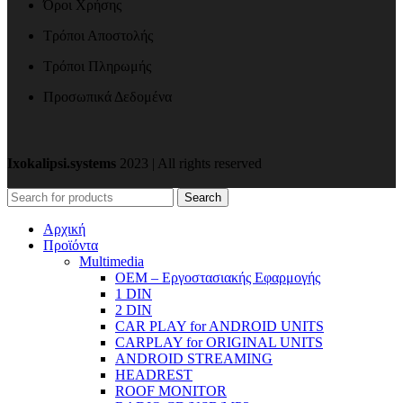
Όροι Χρήσης
Τρόποι Αποστολής
Τρόποι Πληρωμής
Προσωπικά Δεδομένα
Ixokalipsi.systems
2023 | All rights reserved
Search
Αρχική
Προϊόντα
Μultimedia
OEM – Εργοστασιακής Εφαρμογής
1 DIN
2 DIN
CAR PLAY for ANDROID UNITS
CARPLAY for ORIGINAL UNITS
ANDROID STREAMING
HEADREST
ROOF MONITOR