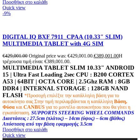
Προσθήκη στο καλάθι
Quick view
-9%
DIGITAL IQ BXF 7911_CPAA (10.33″ SLIM)
MULTIMEDIA TABLET with 4G SIM
€
429,001.00
Original price was: €429,001.00.
€
389,001.00
Η
τρέχουσα τιμή είναι: €389,001.00.
MULTIMEDIA TABLET SLIM 10.33" ANDROID
15 | Ultra Fast Loading 2sec CPU :
B200 CORTEX
A53 | 64BIT | OCTA CORE | 2.5Ghz
RAM :
8GB
DDR4 |
INTERNAL STORAGE : 128
GB NAND
FLASH
*Προσοχή επιλέξτε την κατάλληλη βάση για το
αυτοκίνητο σας
Στην τιμή περιλαμβάνεται η κατάλληλη
Βάση,
Φύσα
και
CANBUS
για το μοντέλο αυτοκινήτου που θα γίνει η
εγκατάσταση.
SUPPORTS STEERING WHEEL COMMANDS
Διαστάσεις : 27.5cm (πλάτος) – 14cm (ύψος) – 6cm (βάθος)
Απόσταση από την βάση εφαρμογής 3.5cm
Προσθήκη στο καλάθι
Quick view