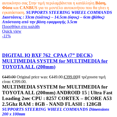
αυτοκίνητο σας
Στην τιμή περιλαμβάνεται η κατάλληλη
Βάση,
Φύσα
και
CANBUS
για το μοντέλο αυτοκινήτου που θα γίνει η
εγκατάσταση.
SUPPORTS STEERING WHEEL COMMANDS
Διαστάσεις : 33cm (πλάτος) – 14.5cm (ύψος) – 6cm (βάθος)
Απόσταση από την βάση εφαρμογής 3.5cm
Προσθήκη στο καλάθι
Quick view
-11%
DIGITAL IQ BXF 762_CPAA (7” DECK)
MULTIMEDIA SYSTEM for MULTIMEDIA for
TOYOTA ALL (200mm)
€
449.00
Original price was: €449.00.
€
399.00
Η τρέχουσα τιμή
είναι: €399.00.
MULTIMEDIA SYSTEM for MULTIMEDIA for
TOYOTA ALL (200mm) ANDROID 15 | Ultra Fast
Loading 2sec CPU :
8257 CORTEX – 8CORE A53
2.5Ghz
RAM :
8GB
- NAND FLASH : 128
GB
SUPPORTS STEERING WHEEL COMMANDS Dimensions
200 x 100mm