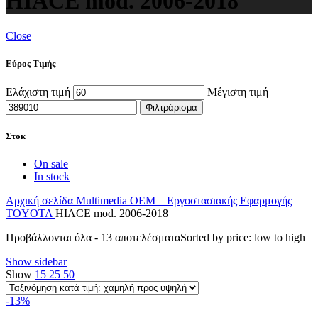
HIACE mod. 2006-2018
Close
Εύρος Τιμής
Ελάχιστη τιμή
Μέγιστη τιμή
Φιλτράρισμα
Στοκ
On sale
In stock
Αρχική σελίδα
Multimedia
OEM – Εργοστασιακής Εφαρμογής
TOYOTA
HIACE mod. 2006-2018
Προβάλλονται όλα - 13 αποτελέσματα
Sorted by price: low to high
Show sidebar
Show
15
25
50
-13%