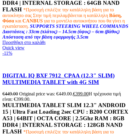
DDR4 |
INTERNAL STORAGE : 64
GB NAND
FLASH
*Προσοχή επιλέξτε την κατάλληλη βάση για το
αυτοκίνητο σας
Στην τιμή περιλαμβάνεται η κατάλληλη
Βάση,
Φύσα
και
CANBUS
για το μοντέλο αυτοκινήτου που θα γίνει η
εγκατάσταση.
SUPPORTS STEERING WHEEL COMMANDS
Διαστάσεις : 33cm (πλάτος) – 14.5cm (ύψος) – 6cm (βάθος)
Απόσταση από την βάση εφαρμογής 3.5cm
Προσθήκη στο καλάθι
Quick view
-11%
DIGITAL IQ BXF 7912_CPAA (12.3″ SLIM)
MULTIMEDIA TABLET with 4G SIM
€
449.00
Original price was: €449.00.
€
399.00
Η τρέχουσα τιμή
είναι: €399.00.
MULTIMEDIA TABLET SLIM 12.3" ANDROID
15 | Ultra Fast Loading 2sec CPU :
B200 CORTEX
A53 | 64BIT | OCTA CORE | 2.5Ghz
RAM :
8GB
DDR4 |
INTERNAL STORAGE : 128
GB NAND
FLASH
*Προσοχή επιλέξτε την κατάλληλη βάση για το