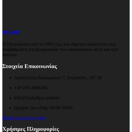
Η ΕΤΑΙΡΙΑ
Η Ηχοκάλυψη από το 1992 έως και σήμερα ειδικεύεται στις
αναβαθμίσεις στερεοφωνικών των αυτοκίνητων αλλά και των
σπιτιών.
Στοιχεία Επικοινωνίας
Αριστοτέλη Βαλαωρίτου 7, Κερατσίνι, 187 56
+30 210 4006188
info@ixokalipsi.systems
Ωράριο: Δευ-Παρ: 08:00-19:00
Βρείτε μας στον χάρτη
Χρήσιμες Πληροφορίες