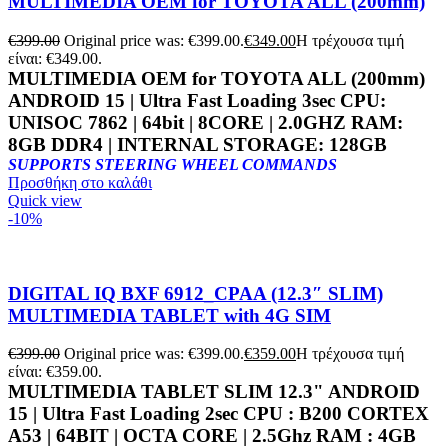
MULTIMEDIA OEM for TOYOTA ALL (200mm)
€
399.00
Original price was: €399.00.
€
349.00
Η τρέχουσα τιμή
είναι: €349.00.
MULTIMEDIA OEM for TOYOTA ALL (200mm)
ANDROID 15 | Ultra Fast Loading 3sec CPU:
UNISOC 7862 | 64bit | 8CORE | 2.0GHZ RAM:
8GB DDR4 | INTERNAL STORAGE: 128GB
SUPPORTS STEERING WHEEL COMMANDS
Προσθήκη στο καλάθι
Quick view
-10%
DIGITAL IQ BXF 6912_CPAA (12.3″ SLIM)
MULTIMEDIA TABLET with 4G SIM
€
399.00
Original price was: €399.00.
€
359.00
Η τρέχουσα τιμή
είναι: €359.00.
MULTIMEDIA TABLET SLIM 12.3" ANDROID
15 | Ultra Fast Loading 2sec CPU :
B200 CORTEX
A53 | 64BIT | OCTA CORE | 2.5Ghz
RAM :
4GB