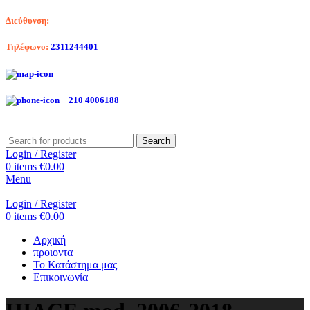
Διεύθυνση:
Λαγκαδά 203, Θεσσαλονίκη
Τηλέφωνο:
2311244401
Αριστοτέλη Βαλαωρίτου 7, Κερατσίνι
210 4006188
Search
Login / Register
0
items
€
0.00
Menu
Login / Register
0
items
€
0.00
Αρχική
προιοντα
Το Κατάστημα μας
Επικοινωνία