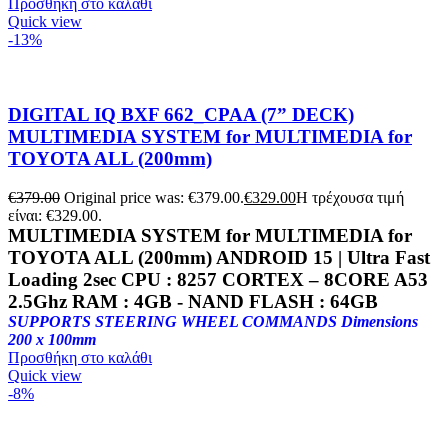
Προσθήκη στο καλάθι
Quick view
-13%
DIGITAL IQ BXF 662_CPAA (7” DECK)
MULTIMEDIA SYSTEM for MULTIMEDIA for
TOYOTA ALL (200mm)
€
379.00
Original price was: €379.00.
€
329.00
Η τρέχουσα τιμή
είναι: €329.00.
MULTIMEDIA SYSTEM for MULTIMEDIA for
TOYOTA ALL (200mm) ANDROID 15 | Ultra Fast
Loading 2sec CPU :
8257 CORTEX – 8CORE A53
2.5Ghz
RAM :
4GB
- NAND FLASH : 64
GB
SUPPORTS STEERING WHEEL COMMANDS Dimensions
200 x 100mm
Προσθήκη στο καλάθι
Quick view
-8%