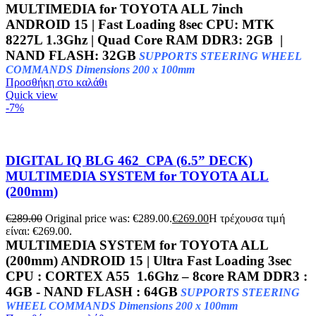
MULTIMEDIA for TOYOTA ALL 7inch
ANDROID 15 | Fast Loading 8sec
CPU: MTK
8227L 1.3Ghz | Quad Core RAM DDR3: 2GB |
NAND FLASH: 32GB
SUPPORTS STEERING WHEEL
COMMANDS Dimensions 200 x 100mm
Προσθήκη στο καλάθι
Quick view
-7%
DIGITAL IQ BLG 462_CPA (6.5” DECK)
MULTIMEDIA SYSTEM for TOYOTA ALL
(200mm)
€
289.00
Original price was: €289.00.
€
269.00
Η τρέχουσα τιμή
είναι: €269.00.
MULTIMEDIA SYSTEM for TOYOTA ALL
(200mm)
ANDROID 15 | Ultra Fast Loading 3sec
CPU : CORTEX A55 1.6Ghz – 8core RAM DDR3 :
4GB - NAND FLASH : 64GB
SUPPORTS STEERING
WHEEL COMMANDS Dimensions 200 x 100mm