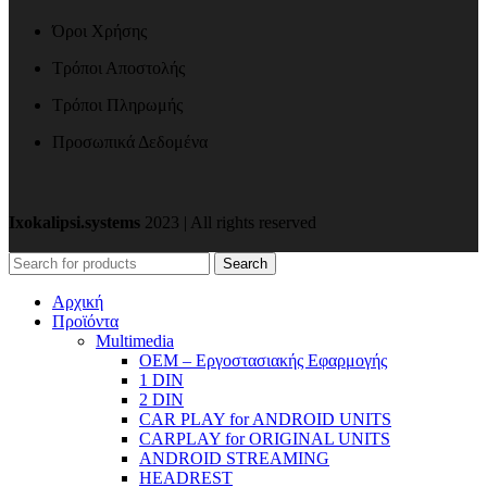
Όροι Χρήσης
Τρόποι Αποστολής
Τρόποι Πληρωμής
Προσωπικά Δεδομένα
Ixokalipsi.systems
2023 | All rights reserved
Search
Αρχική
Προϊόντα
Μultimedia
OEM – Εργοστασιακής Εφαρμογής
1 DIN
2 DIN
CAR PLAY for ANDROID UNITS
CARPLAY for ORIGINAL UNITS
ANDROID STREAMING
HEADREST