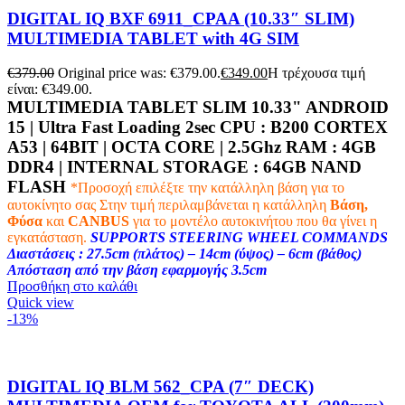
DIGITAL IQ BXF 6911_CPAA (10.33″ SLIM)
MULTIMEDIA TABLET with 4G SIM
€
379.00
Original price was: €379.00.
€
349.00
Η τρέχουσα τιμή
είναι: €349.00.
MULTIMEDIA TABLET SLIM 10.33" ANDROID
15 | Ultra Fast Loading 2sec CPU :
B200 CORTEX
A53 | 64BIT | OCTA CORE | 2.5Ghz
RAM :
4GB
DDR4 |
INTERNAL STORAGE : 64
GB NAND
FLASH
*Προσοχή επιλέξτε την κατάλληλη βάση για το
αυτοκίνητο σας
Στην τιμή περιλαμβάνεται η κατάλληλη
Βάση,
Φύσα
και
CANBUS
για το μοντέλο αυτοκινήτου που θα γίνει η
εγκατάσταση.
SUPPORTS STEERING WHEEL COMMANDS
Διαστάσεις : 27.5cm (πλάτος) – 14cm (ύψος) – 6cm (βάθος)
Απόσταση από την βάση εφαρμογής 3.5cm
Προσθήκη στο καλάθι
Quick view
-13%
DIGITAL IQ BLM 562_CPA (7″ DECK)