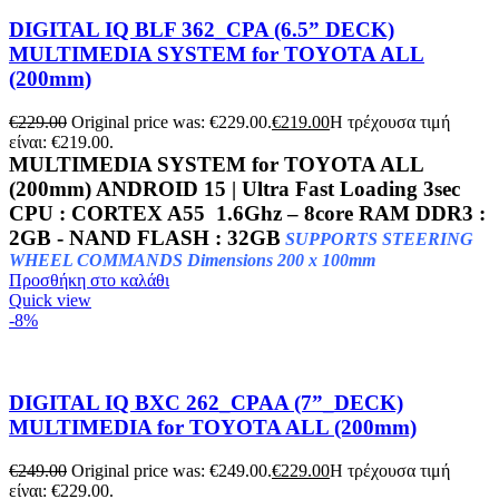
DIGITAL IQ BLF 362_CPA (6.5” DECK)
MULTIMEDIA SYSTEM for TOYOTA ALL
(200mm)
€
229.00
Original price was: €229.00.
€
219.00
Η τρέχουσα τιμή
είναι: €219.00.
MULTIMEDIA SYSTEM for TOYOTA ALL
(200mm)
ANDROID 15 | Ultra Fast Loading 3sec
CPU : CORTEX A55 1.6Ghz – 8core RAM DDR3 :
2GB - NAND FLASH : 32GB
SUPPORTS STEERING
WHEEL COMMANDS Dimensions 200 x 100mm
Προσθήκη στο καλάθι
Quick view
-8%
DIGITAL IQ BXC 262_CPAA (7”_DECK)
MULTIMEDIA for TOYOTA ALL (200mm)
€
249.00
Original price was: €249.00.
€
229.00
Η τρέχουσα τιμή
είναι: €229.00.