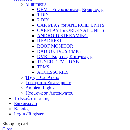
Μultimedia
OEM – Εργοστασιακής Εφαρμογής
1 DIN
2 DIN
CAR PLAY for ANDROID UNITS
CARPLAY for ORIGINAL UNITS
ANDROID STREAMING
HEADREST
ROOF MONITOR
RADIO CD/USB/MP3
DVR – Κάμερες Καταγραφής
TUNER DTV – DAB
TPMS
ACCESSORIES
Ήχος – Car Audio
Συστήματα Συναγερμών
Ambient Lights
Hχομόνωση Αυτοκινήτου
Το Κατάστημα μας
Επικοινωνία
Κεραίες
Login / Register
Shopping cart
Close