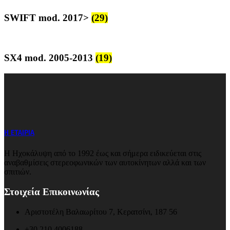
SWIFT mod. 2017>
(29)
SX4 mod. 2005-2013
(19)
Η ΕΤΑΙΡΙΑ
Η Ηχοκάλυψη από το 1992 έως και σήμερα ειδικεύεται στις
αναβαθμίσεις στερεοφωνικών των αυτοκίνητων αλλά και των
σπιτιών.
Στοιχεία Επικοινωνίας
Αριστοτέλη Βαλαωρίτου 7, Κερατσίνι, 187 56
+30 210 4006188