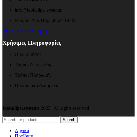
info@ixokalipsi.systems
Ωράριο: Δευ-Παρ: 08:00-19:00
Βρείτε μας στον χάρτη
Χρήσιμες Πληροφορίες
Όροι Χρήσης
Τρόποι Αποστολής
Τρόποι Πληρωμής
Προσωπικά Δεδομένα
Ixokalipsi.systems
2023 | All rights reserved
Search
Αρχική
Προϊόντα