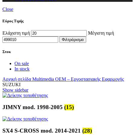
Close
Εύρος Τιμής
Ελάχιστη τιμή
Μέγιστη τιμή
Φιλτράρισμα
Στοκ
On sale
In stock
Αρχική σελίδα
Multimedia
OEM – Εργοστασιακής Εφαρμογής
SUZUKI
Show sidebar
JIMNY mod. 1998-2005
(15)
SX4 S-CROSS mod. 2014-2021
(28)