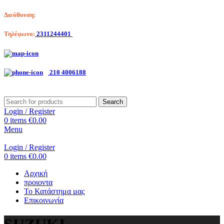
Διεύθυνση:
Λαγκαδά 203, Θεσσαλονίκη
Τηλέφωνο:
2311244401
Αριστοτέλη Βαλαωρίτου 7, Κερατσίνι
210 4006188
Search
Login / Register
0
items
€
0.00
Menu
Login / Register
0
items
€
0.00
Αρχική
προιοντα
Το Κατάστημα μας
Επικοινωνία