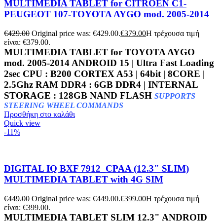
MULTIMEDIA TABLET for CITROEN C1-
PEUGEOT 107-TOYOTA AYGO mod. 2005-2014
€
429.00
Original price was: €429.00.
€
379.00
Η τρέχουσα τιμή
είναι: €379.00.
MULTIMEDIA TABLET for TOYOTA AYGO
mod. 2005-2014 ANDROID 15 | Ultra Fast Loading
2sec CPU : B200 CORTEX A53 | 64bit | 8CORE |
2.5Ghz RAM DDR4 : 6GB DDR4 | INTERNAL
STORAGE : 128GB NAND FLASH
SUPPORTS
STEERING WHEEL COMMANDS
Προσθήκη στο καλάθι
Quick view
-11%
DIGITAL IQ BXF 7912_CPAA (12.3″ SLIM)
MULTIMEDIA TABLET with 4G SIM
€
449.00
Original price was: €449.00.
€
399.00
Η τρέχουσα τιμή
είναι: €399.00.
MULTIMEDIA TABLET SLIM 12.3" ANDROID