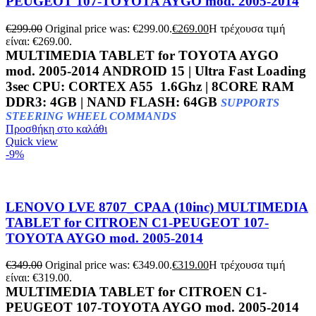
PEUGEOT 107-TOYOTA AYGO mod. 2005-2014
€
299.00
Original price was: €299.00.
€
269.00
Η τρέχουσα τιμή
είναι: €269.00.
MULTIMEDIA TABLET for TOYOTA AYGO
mod. 2005-2014 ANDROID 15 | Ultra Fast Loading
3sec CPU: CORTEX A55 1.6Ghz | 8CORE RAM
DDR3: 4GB | NAND FLASH: 64GB
SUPPORTS
STEERING WHEEL COMMANDS
Προσθήκη στο καλάθι
Quick view
-9%
LENOVO LVE 8707_CPAA (10inc) MULTIMEDIA
TABLET for CITROEN C1-PEUGEOT 107-
TOYOTA AYGO mod. 2005-2014
€
349.00
Original price was: €349.00.
€
319.00
Η τρέχουσα τιμή
είναι: €319.00.
MULTIMEDIA TABLET for CITROEN C1-
PEUGEOT 107-TOYOTA AYGO mod. 2005-2014