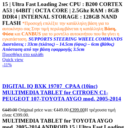
15 | Ultra Fast Loading 2sec CPU :
B200 CORTEX
A53 | 64BIT | OCTA CORE | 2.5Ghz
RAM :
8GB
DDR4 |
INTERNAL STORAGE : 128
GB NAND
FLASH
*Προσοχή επιλέξτε την κατάλληλη βάση για το
αυτοκίνητο σας
Στην τιμή περιλαμβάνεται η κατάλληλη
Βάση,
Φύσα
και
CANBUS
για το μοντέλο αυτοκινήτου που θα γίνει η
εγκατάσταση.
SUPPORTS STEERING WHEEL COMMANDS
Διαστάσεις : 33cm (πλάτος) – 14.5cm (ύψος) – 6cm (βάθος)
Απόσταση από την βάση εφαρμογής 3.5cm
Προσθήκη στο καλάθι
Quick view
-11%
DIGITAL IQ BXK 19707_CPAA (10inc)
MULTIMEDIA TABLET for CITROEN C1-
PEUGEOT 107-TOYOTA AYGO mod. 2005-2014
€
449.00
Original price was: €449.00.
€
399.00
Η τρέχουσα τιμή
είναι: €399.00.
MULTIMEDIA TABLET for TOYOTA AYGO
mod. 2005-2014 ANDROID 15 | Ultra Fast Loading