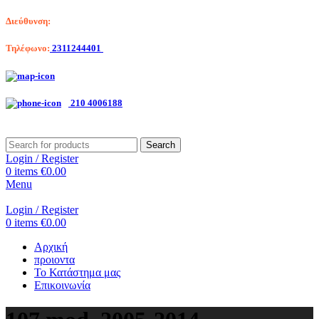
Διεύθυνση:
Λαγκαδά 203, Θεσσαλονίκη
Τηλέφωνο:
2311244401
Αριστοτέλη Βαλαωρίτου 7, Κερατσίνι
210 4006188
Search
Login / Register
0
items
€
0.00
Menu
Login / Register
0
items
€
0.00
Αρχική
προιοντα
Το Κατάστημα μας
Επικοινωνία