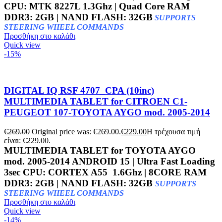
CPU: MTK 8227L 1.3Ghz | Quad Core RAM
DDR3: 2GB | NAND FLASH: 32GB
SUPPORTS
STEERING WHEEL COMMANDS
Προσθήκη στο καλάθι
Quick view
-15%
DIGITAL IQ RSF 4707_CPA (10inc)
MULTIMEDIA TABLET for CITROEN C1-
PEUGEOT 107-TOYOTA AYGO mod. 2005-2014
€
269.00
Original price was: €269.00.
€
229.00
Η τρέχουσα τιμή
είναι: €229.00.
MULTIMEDIA TABLET for TOYOTA AYGO
mod. 2005-2014 ANDROID 15 | Ultra Fast Loading
3sec CPU: CORTEX A55 1.6Ghz | 8CORE RAM
DDR3: 2GB | NAND FLASH: 32GB
SUPPORTS
STEERING WHEEL COMMANDS
Προσθήκη στο καλάθι
Quick view
-14%