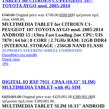
TABLET for CITROEN C1-PEUGEOT 107-
TOYOTA AYGO mod. 2005-2014
€
749.00
Original price was: €749.00.
€
699.00
Η τρέχουσα τιμή
είναι: €699.00.
MULTIMEDIA TABLET for CITROEN C1-
PEUGEOT 107-TOYOTA AYGO mod. 2005-2014
ANDROID 15 | Ultra Fast Loading 2sec CPU: UIS
7870 | 64 bit | 8 CORE | 2.7GHz RAM: 12GB DDR4
| INTERNAL STORAGE : 256GB NAND FLASH
SUPPORTS STEERING WHEEL COMMANDS
Προσθήκη στο καλάθι
Quick view
-9%
DIGITAL IQ BXF 7911_CPAA (10.33″ SLIM)
MULTIMEDIA TABLET with 4G SIM
€
429,001.00
Original price was: €429,001.00.
€
389,001.00
Η
τρέχουσα τιμή είναι: €389,001.00.
MULTIMEDIA TABLET SLIM 10.33" ANDROID