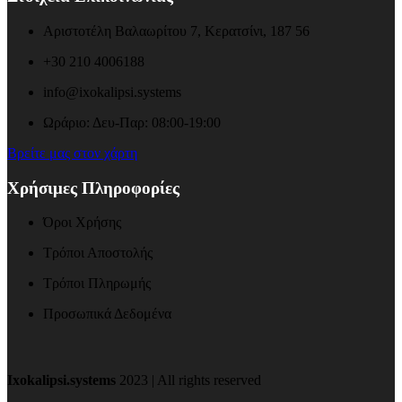
Αριστοτέλη Βαλαωρίτου 7, Κερατσίνι, 187 56
+30 210 4006188
info@ixokalipsi.systems
Ωράριο: Δευ-Παρ: 08:00-19:00
Βρείτε μας στον χάρτη
Χρήσιμες Πληροφορίες
Όροι Χρήσης
Τρόποι Αποστολής
Τρόποι Πληρωμής
Προσωπικά Δεδομένα
Ixokalipsi.systems
2023 | All rights reserved