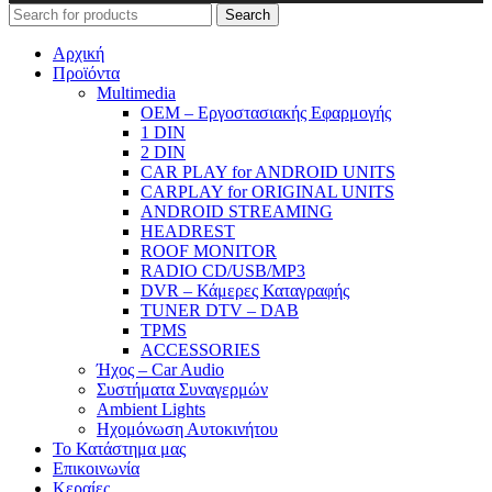
Search
Αρχική
Προϊόντα
Μultimedia
OEM – Εργοστασιακής Εφαρμογής
1 DIN
2 DIN
CAR PLAY for ANDROID UNITS
CARPLAY for ORIGINAL UNITS
ANDROID STREAMING
HEADREST
ROOF MONITOR
RADIO CD/USB/MP3
DVR – Κάμερες Καταγραφής
TUNER DTV – DAB
TPMS
ACCESSORIES
Ήχος – Car Audio
Συστήματα Συναγερμών
Ambient Lights
Hχομόνωση Αυτοκινήτου
Το Κατάστημα μας
Επικοινωνία
Κεραίες