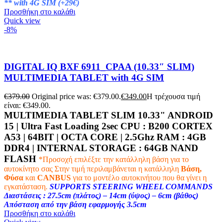
** with 4G SIM (+29€)
Προσθήκη στο καλάθι
Quick view
-8%
DIGITAL IQ BXF 6911_CPAA (10.33″ SLIM)
MULTIMEDIA TABLET with 4G SIM
€
379.00
Original price was: €379.00.
€
349.00
Η τρέχουσα τιμή
είναι: €349.00.
MULTIMEDIA TABLET SLIM 10.33" ANDROID
15 | Ultra Fast Loading 2sec CPU :
B200 CORTEX
A53 | 64BIT | OCTA CORE | 2.5Ghz
RAM :
4GB
DDR4 |
INTERNAL STORAGE : 64
GB NAND
FLASH
*Προσοχή επιλέξτε την κατάλληλη βάση για το
αυτοκίνητο σας
Στην τιμή περιλαμβάνεται η κατάλληλη
Βάση,
Φύσα
και
CANBUS
για το μοντέλο αυτοκινήτου που θα γίνει η
εγκατάσταση.
SUPPORTS STEERING WHEEL COMMANDS
Διαστάσεις : 27.5cm (πλάτος) – 14cm (ύψος) – 6cm (βάθος)
Απόσταση από την βάση εφαρμογής 3.5cm
Προσθήκη στο καλάθι