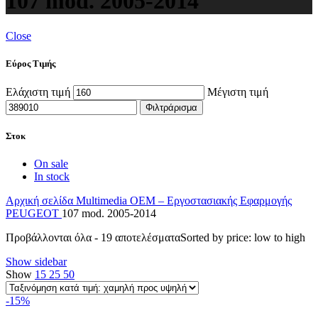
107 mod. 2005-2014
Close
Εύρος Τιμής
Ελάχιστη τιμή
Μέγιστη τιμή
Φιλτράρισμα
Στοκ
On sale
In stock
Αρχική σελίδα
Multimedia
OEM – Εργοστασιακής Εφαρμογής
PEUGEOT
107 mod. 2005-2014
Προβάλλονται όλα - 19 αποτελέσματα
Sorted by price: low to high
Show sidebar
Show
15
25
50
-15%