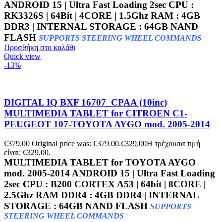
ANDROID 15 | Ultra Fast Loading 2sec CPU :
RK3326S | 64Bit | 4CORE | 1.5Ghz RAM : 4GB
DDR3 | INTERNAL STORAGE : 64GB NAND
FLASH
SUPPORTS STEERING WHEEL COMMANDS
Προσθήκη στο καλάθι
Quick view
-13%
DIGITAL IQ BXF 16707_CPAA (10inc)
MULTIMEDIA TABLET for CITROEN C1-
PEUGEOT 107-TOYOTA AYGO mod. 2005-2014
€
379.00
Original price was: €379.00.
€
329.00
Η τρέχουσα τιμή
είναι: €329.00.
MULTIMEDIA TABLET for TOYOTA AYGO
mod. 2005-2014 ANDROID 15 | Ultra Fast Loading
2sec CPU : B200 CORTEX A53 | 64bit | 8CORE |
2.5Ghz RAM DDR4 : 4GB DDR4 | INTERNAL
STORAGE : 64GB NAND FLASH
SUPPORTS
STEERING WHEEL COMMANDS