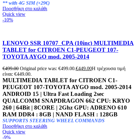
** with 4G SIM (+29€)
Προσθήκη στο καλάθι
Quick view
-10%
LENOVO SSR 10707_CPA (10inc) MULTIMEDIA
TABLET for CITROEN C1-PEUGEOT 107-
TOYOTA AYGO mod. 2005-2014
€
499.00
Original price was: €499.00.
€
449.00
Η τρέχουσα τιμή
είναι: €449.00.
MULTIMEDIA TABLET for CITROEN C1-
PEUGEOT 107-TOYOTA AYGO mod. 2005-2014
ANDROID 15 | Ultra Fast Loading 2sec
QUALCOMM SNAPDRAGON 662 CPU: KRYO
260 | 64Bit | 8CORE | 2Ghz GPU: ADRENO 610
RAM DDR4 : 8GB | NAND FLASH : 128GB
SUPPORTS STEERING WHEEL COMMANDS
Προσθήκη στο καλάθι
Quick view
-9%