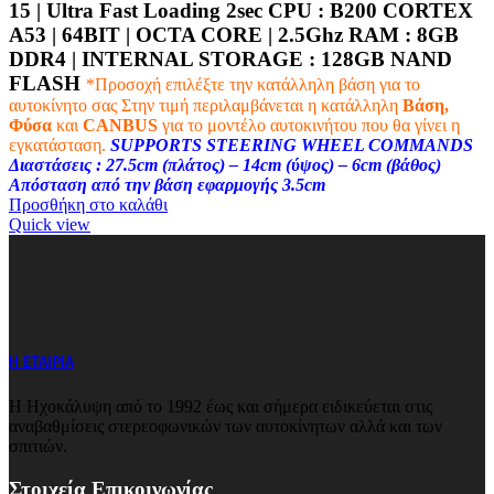
15 | Ultra Fast Loading 2sec CPU :
B200 CORTEX
A53 | 64BIT | OCTA CORE | 2.5Ghz
RAM :
8GB
DDR4 |
INTERNAL STORAGE : 128
GB NAND
FLASH
*Προσοχή επιλέξτε την κατάλληλη βάση για το
αυτοκίνητο σας
Στην τιμή περιλαμβάνεται η κατάλληλη
Βάση,
Φύσα
και
CANBUS
για το μοντέλο αυτοκινήτου που θα γίνει η
εγκατάσταση.
SUPPORTS STEERING WHEEL COMMANDS
Διαστάσεις : 27.5cm (πλάτος) – 14cm (ύψος) – 6cm (βάθος)
Απόσταση από την βάση εφαρμογής 3.5cm
Προσθήκη στο καλάθι
Quick view
Η ΕΤΑΙΡΙΑ
Η Ηχοκάλυψη από το 1992 έως και σήμερα ειδικεύεται στις
αναβαθμίσεις στερεοφωνικών των αυτοκίνητων αλλά και των
σπιτιών.
Στοιχεία Επικοινωνίας