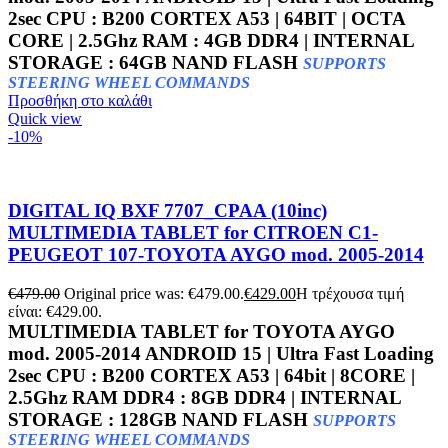
2sec CPU : B200 CORTEX A53 | 64BIT | OCTA
CORE | 2.5Ghz RAM : 4GB DDR4 | INTERNAL
STORAGE : 64GB NAND FLASH
SUPPORTS
STEERING WHEEL COMMANDS
Προσθήκη στο καλάθι
Quick view
-10%
DIGITAL IQ BXF 7707_CPAA (10inc)
MULTIMEDIA TABLET for CITROEN C1-
PEUGEOT 107-TOYOTA AYGO mod. 2005-2014
€
479.00
Original price was: €479.00.
€
429.00
Η τρέχουσα τιμή
είναι: €429.00.
MULTIMEDIA TABLET for TOYOTA AYGO
mod. 2005-2014 ANDROID 15 | Ultra Fast Loading
2sec CPU : B200 CORTEX A53 | 64bit | 8CORE |
2.5Ghz RAM DDR4 : 8GB DDR4 | INTERNAL
STORAGE : 128GB NAND FLASH
SUPPORTS
STEERING WHEEL COMMANDS