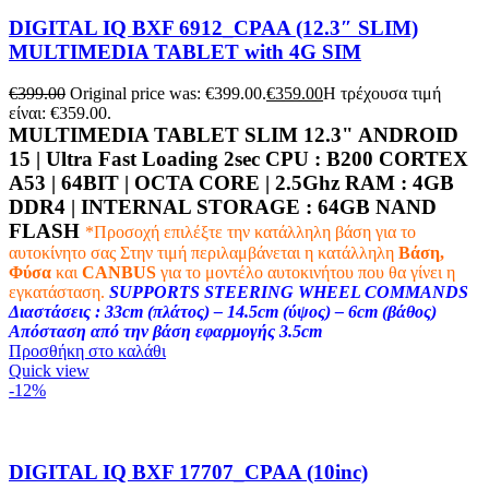
DIGITAL IQ BXF 6912_CPAA (12.3″ SLIM)
MULTIMEDIA TABLET with 4G SIM
€
399.00
Original price was: €399.00.
€
359.00
Η τρέχουσα τιμή
είναι: €359.00.
MULTIMEDIA TABLET SLIM 12.3" ANDROID
15 | Ultra Fast Loading 2sec CPU :
B200 CORTEX
A53 | 64BIT | OCTA CORE | 2.5Ghz
RAM :
4GB
DDR4 |
INTERNAL STORAGE : 64
GB NAND
FLASH
*Προσοχή επιλέξτε την κατάλληλη βάση για το
αυτοκίνητο σας
Στην τιμή περιλαμβάνεται η κατάλληλη
Βάση,
Φύσα
και
CANBUS
για το μοντέλο αυτοκινήτου που θα γίνει η
εγκατάσταση.
SUPPORTS STEERING WHEEL COMMANDS
Διαστάσεις : 33cm (πλάτος) – 14.5cm (ύψος) – 6cm (βάθος)
Απόσταση από την βάση εφαρμογής 3.5cm
Προσθήκη στο καλάθι
Quick view
-12%
DIGITAL IQ BXF 17707_CPAA (10inc)