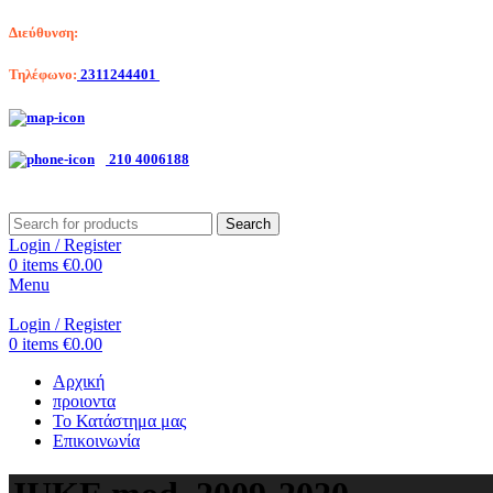
Διεύθυνση:
Λαγκαδά 203, Θεσσαλονίκη
Τηλέφωνο:
2311244401
Αριστοτέλη Βαλαωρίτου 7, Κερατσίνι
210 4006188
Search
Login / Register
0
items
€
0.00
Menu
Login / Register
0
items
€
0.00
Αρχική
προιοντα
Το Κατάστημα μας
Επικοινωνία