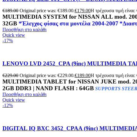
€
189.00
Original price was: €189.00.
€
179.00
Η τρέχουσα τιμή είναι:
MULTIMEDIA SYSTEM for NISSAN ALL mod. 200
32GB
*Έλεγχος φίσας στα μοντέλα 2004-2007
*Διαστ
Προσθήκη στο καλάθι
Quick view
-17%
LENOVO LVD 2452_CPA (9inc) MULTIMEDIA TAB
€
229.00
Original price was: €229.00.
€
189.00
Η τρέχουσα τιμή είναι:
MULTIMEDIA TABLET for
NISSAN JUKE mod. 2
2GB DDR3 | NAND FLASH : 64GB
SUPPORTS STEER
Προσθήκη στο καλάθι
Quick view
-12%
DIGITAL IQ BXC 3452_CPAA (9inc) MULTIMEDIA