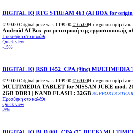
DIGITAL IQ RTG STREAM 463 (AI BOX for original
€
199.00
Original price was: €199.00.
€
165.00
Η τρέχουσα τιμή είναι:
Android AI Box για μετατροπή της εργοστασιακής
Προσθήκη στο καλάθι
Quick view
-15%
DIGITAL IQ RSD 1452_CPA (9inc) MULTIMEDIA 
€
199.00
Original price was: €199.00.
€
169.00
Η τρέχουσα τιμή είναι:
MULTIMEDIA TABLET for
NISSAN JUKE mod. 2
2GB DDR3 | NAND FLASH : 32GB
SUPPORTS STEER
Προσθήκη στο καλάθι
Quick view
-5%
DIGITAL IQ BLD 001_CPA (7″ DECK) MULTIMED