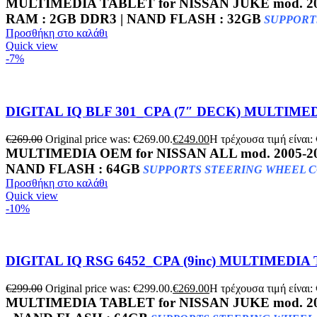
MULTIMEDIA TABLET for
NISSAN JUKE mod. 2
RAM : 2GB DDR3 | NAND FLASH : 32GB
SUPPORT
Προσθήκη στο καλάθι
Quick view
-7%
DIGITAL IQ BLF 301_CPA (7″ DECK) MULTIMEDI
€
269.00
Original price was: €269.00.
€
249.00
Η τρέχουσα τιμή είναι:
MULTIMEDIA OEM for NISSAN ALL mod. 2005-2
NAND FLASH : 64GB
SUPPORTS STEERING WHEEL COMMA
Προσθήκη στο καλάθι
Quick view
-10%
DIGITAL IQ RSG 6452_CPA (9inc) MULTIMEDIA 
€
299.00
Original price was: €299.00.
€
269.00
Η τρέχουσα τιμή είναι:
MULTIMEDIA TABLET for
NISSAN JUKE mod. 2