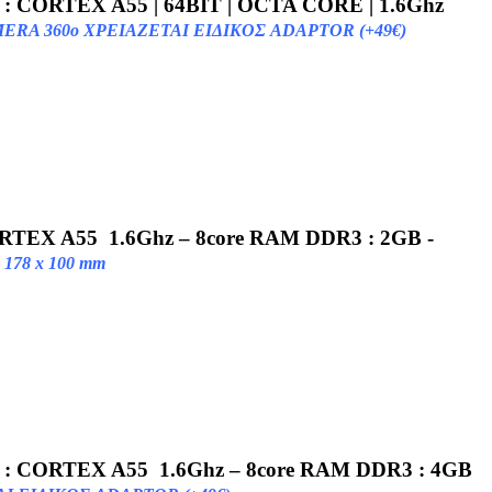
U : CORTEX A55 | 64BIT | OCTA CORE | 1.6Ghz
A 360o ΧΡΕΙΑΖΕΤΑΙ ΕΙΔΙΚOΣ ADAPTOR (+49€)
CORTEX A55 1.6Ghz – 8core RAM DDR3 : 2GB -
178 x 100 mm
PU : CORTEX A55 1.6Ghz – 8core RAM DDR3 : 4GB