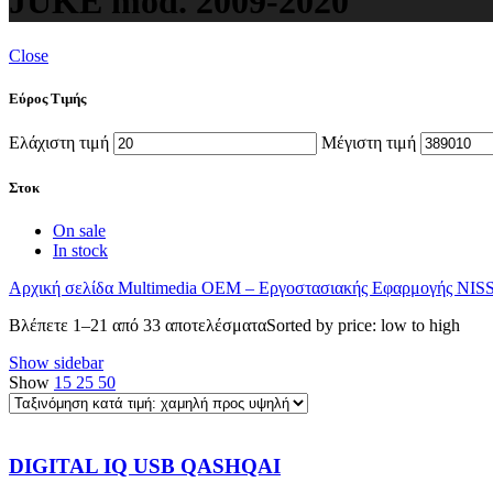
JUKE mod. 2009-2020
Close
Εύρος Τιμής
Ελάχιστη τιμή
Μέγιστη τιμή
Στοκ
On sale
In stock
Αρχική σελίδα
Multimedia
OEM – Εργοστασιακής Εφαρμογής
NIS
Βλέπετε 1–21 από 33 αποτελέσματα
Sorted by price: low to high
Show sidebar
Show
15
25
50
DIGITAL IQ USB QASHQAI