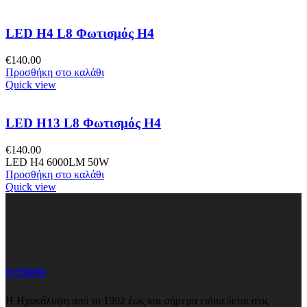
LED H4 L8 Φωτισμός H4
€
140.00
Προσθήκη στο καλάθι
Quick view
LED H13 L8 Φωτισμός H4
€
140.00
LED H4 6000LM 50W
Προσθήκη στο καλάθι
Quick view
Η ΕΤΑΙΡΙΑ
Η Ηχοκάλυψη από το 1992 έως και σήμερα ειδικεύεται στις