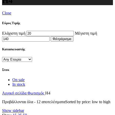
H4
Close
Εύρος Τιμής
Ελάχιστη τιμή
Μέγιστη τιμή
Φιλτράρισμα
Κατασκευαστής
Στοκ
On sale
In stock
Αρχική σελίδα
Φωτισμός
H4
Προβάλλονται όλα - 12 αποτελέσματα
Sorted by price: low to high
Show sidebar