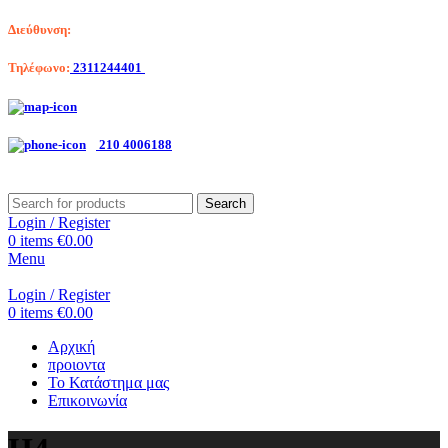
Διεύθυνση:
Λαγκαδά 203, Θεσσαλονίκη
Τηλέφωνο:
2311244401
Αριστοτέλη Βαλαωρίτου 7, Κερατσίνι
210 4006188
Search
Login / Register
0
items
€
0.00
Menu
Login / Register
0
items
€
0.00
Αρχική
προιοντα
Το Κατάστημα μας
Επικοινωνία