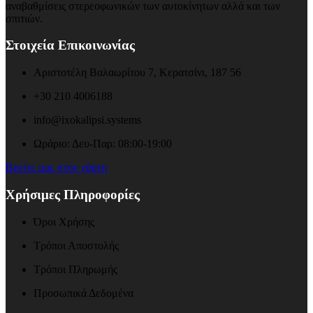
αναβαθμίσεις στερεοφωνικών των αυτοκίνητων αλλά και των
σπιτιών.
Στοιχεία Επικοινωνίας
Αριστοτέλη Βαλαωρίτου 7, Κερατσίνι, 187 56
+30 210 4006188
info@ixokalipsi.systems
Ωράριο: Δευ-Παρ: 08:00-19:00
Βρείτε μας στον χάρτη
Χρήσιμες Πληροφορίες
Όροι Χρήσης
Τρόποι Αποστολής
Τρόποι Πληρωμής
Προσωπικά Δεδομένα