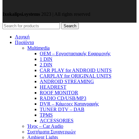
Ixokalipsi.systems
2023 | All rights reserved
Search
Αρχική
Προϊόντα
Μultimedia
OEM – Εργοστασιακής Εφαρμογής
1 DIN
2 DIN
CAR PLAY for ANDROID UNITS
CARPLAY for ORIGINAL UNITS
ANDROID STREAMING
HEADREST
ROOF MONITOR
RADIO CD/USB/MP3
DVR – Κάμερες Καταγραφής
TUNER DTV – DAB
TPMS
ACCESSORIES
Ήχος – Car Audio
Συστήματα Συναγερμών
Ambient Lights