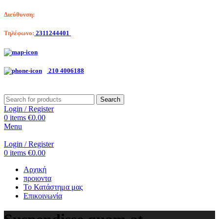
Διεύθυνση:
Λαγκαδά 203, Θεσσαλονίκη
Τηλέφωνο:
2311244401
Αριστοτέλη Βαλαωρίτου 7, Κερατσίνι
210 4006188
Search
Login / Register
0
items
€
0.00
Menu
Login / Register
0
items
€
0.00
Αρχική
προιοντα
Το Κατάστημα μας
Επικοινωνία