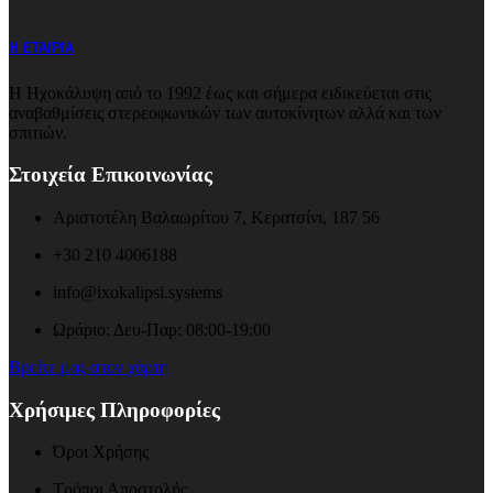
Η ΕΤΑΙΡΙΑ
Η Ηχοκάλυψη από το 1992 έως και σήμερα ειδικεύεται στις
αναβαθμίσεις στερεοφωνικών των αυτοκίνητων αλλά και των
σπιτιών.
Στοιχεία Επικοινωνίας
Αριστοτέλη Βαλαωρίτου 7, Κερατσίνι, 187 56
+30 210 4006188
info@ixokalipsi.systems
Ωράριο: Δευ-Παρ: 08:00-19:00
Βρείτε μας στον χάρτη
Χρήσιμες Πληροφορίες
Όροι Χρήσης
Τρόποι Αποστολής