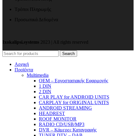
Τρόποι Πληρωμής
Προσωπικά Δεδομένα
Ixokalipsi.systems
2023 | All rights reserved
Search
Αρχική
Προϊόντα
Μultimedia
OEM – Εργοστασιακής Εφαρμογής
1 DIN
2 DIN
CAR PLAY for ANDROID UNITS
CARPLAY for ORIGINAL UNITS
ANDROID STREAMING
HEADREST
ROOF MONITOR
RADIO CD/USB/MP3
DVR – Κάμερες Καταγραφής
TUNER DTV – DAB